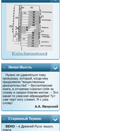
[
Счеты Компанейского
]
Умная Мысль
Нужно ли удивляться тому
прокурору, который, когда ему
предъявили "вещественные
доказательства" – бухгалтерские
книги, в отчаянии схватил себя за
голову и заорал благим матом: – Это
какая-то ужасная абракадабра! Тут
сам черт ногу сломит. Я с ума
схожу!
А.А. Яворский
Старинный Термин
ВЕНО
– в Древней Руси: выкуп,
плата.