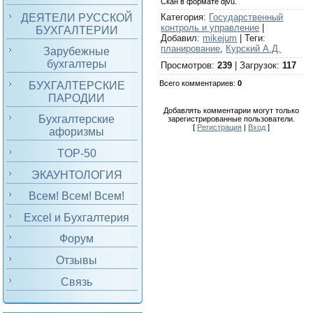
Скан в формате djvu.
ДЕЯТЕЛИ РУССКОЙ
Категория
:
Государственный
контроль и управление
|
БУХГАЛТЕРИИ
Добавил
:
mikejum
|
Теги
:
планирование
,
Курский А.Д.
Зарубежные
бухгалтеры
Просмотров
:
239
|
Загрузок
:
117
Всего комментариев
:
0
БУХГАЛТЕРСКИЕ
ПАРОДИИ
Добавлять комментарии могут только
Бухгалтерские
зарегистрированные пользователи.
[
Регистрация
|
Вход
]
афоризмы
TOP-50
ЭКАУНТОЛОГИЯ
Всем! Всем! Всем!
Excel и Бухгалтерия
Форум
Отзывы
Связь