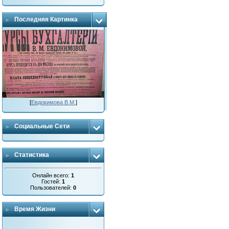
Последняя Картинка
[
Евдокимова В.М.
]
Социальные Сети
Статистика
Онлайн всего:
1
Гостей:
1
Пользователей:
0
Время Жизни