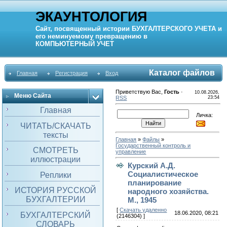
ЭКАУНТОЛОГИЯ
Сайт, посвященный истории
БУХГАЛТЕРСКОГО УЧЕТА
и
его неминуемому превращению в
КОМПЬЮТЕРНЫЙ
УЧЕТ
Каталог файлов
Главная
Регистрация
Вход
Приветствую Вас
,
Гость
·
10.08.2026,
Меню Сайта
RSS
23:54
Главная
Личка:
ЧИТАТЬ/СКАЧАТЬ
тексты
Главная
»
Файлы
»
Государственный контроль и
СМОТРЕТЬ
управление
иллюстрации
Курский А.Д.
Социалистическое
Реплики
планирование
ИСТОРИЯ РУССКОЙ
народного хозяйства.
БУХГАЛТЕРИИ
М., 1945
[
Скачать удаленно
18.06.2020, 08:21
БУХГАЛТЕРСКИЙ
(2146304) ]
СЛОВАРЬ