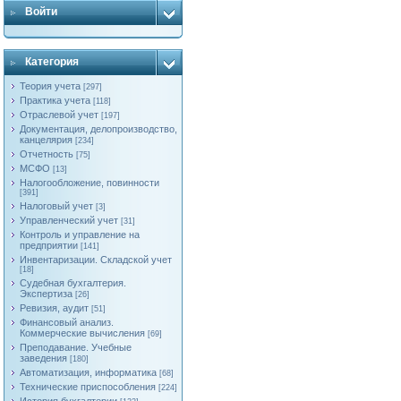
Войти
Категория
Теория учета
[297]
Практика учета
[118]
Отраслевой учет
[197]
Документация, делопроизводство,
канцелярия
[234]
Отчетность
[75]
МСФО
[13]
Налогообложение, повинности
[391]
Налоговый учет
[3]
Управленческий учет
[31]
Контроль и управление на
предприятии
[141]
Инвентаризации. Складской учет
[18]
Судебная бухгалтерия.
Экспертиза
[26]
Ревизия, аудит
[51]
Финансовый анализ.
Коммерческие вычисления
[69]
Преподавание. Учебные
заведения
[180]
Автоматизация, информатика
[68]
Технические приспособления
[224]