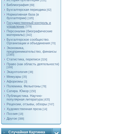
История бухгалтерии
[122]
Библиография
[69]
Бухгалтерская периодика
[62]
Нормативная база (в
бухгалтерии)
[195]
Государственный контроль и
управление
[579]
Персоналии (биографические
материалы)
[342]
Бухгалтерское сообщество.
Организации и объединения
[70]
Экономика,
предпринимательство, финансы
[2385]
Статистика, переписи
[324]
Право (как область деятельности)
[169]
Экаунтология
[36]
Мемуары
[35]
Афоризмы
[3]
Полемика. Фельетоны
[78]
Сатира. Юмор
[150]
Публицистика. Научно-
популярная литература
[435]
Рецензии, отзывы, обзоры
[747]
Художественная проза
[14]
Поэзия
[18]
Другое
[388]
Случайная Картинка