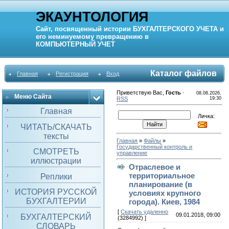
ЭКАУНТОЛОГИЯ
Сайт, посвященный истории
БУХГАЛТЕРСКОГО УЧЕТА
и
его неминуемому превращению в
КОМПЬЮТЕРНЫЙ
УЧЕТ
Каталог файлов
Главная
Регистрация
Вход
Приветствую Вас
,
Гость
·
08.08.2026,
Меню Сайта
RSS
19:30
Главная
Личка:
ЧИТАТЬ/СКАЧАТЬ
тексты
Главная
»
Файлы
»
Государственный контроль и
СМОТРЕТЬ
управление
иллюстрации
Отраслевое и
территориальное
Реплики
планирование (в
ИСТОРИЯ РУССКОЙ
условиях крупного
БУХГАЛТЕРИИ
города). Киев, 1984
[
Скачать удаленно
09.01.2018, 09:00
БУХГАЛТЕРСКИЙ
(3284992) ]
СЛОВАРЬ