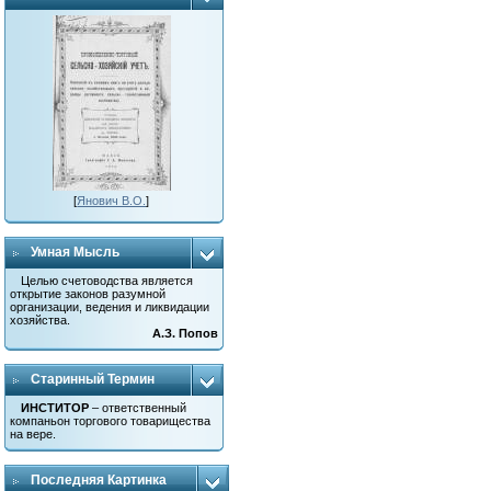
[
Янович В.О.
]
Умная Мысль
Целью счетоводства является
открытие законов разумной
организации, ведения и ликвидации
хозяйства.
А.З. Попов
Старинный Термин
ИНСТИТОР
– ответственный
компаньон торгового товарищества
на вере.
Последняя Картинка