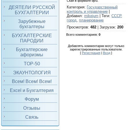
Скан в формате djvu.
ДЕЯТЕЛИ РУССКОЙ
Категория
:
Государственный
контроль и управление
|
БУХГАЛТЕРИИ
Добавил
:
mikejum
|
Теги
:
СССР
,
город
,
планирование
Зарубежные
бухгалтеры
Просмотров
:
482
|
Загрузок
:
200
Всего комментариев
:
0
БУХГАЛТЕРСКИЕ
ПАРОДИИ
Добавлять комментарии могут только
Бухгалтерские
зарегистрированные пользователи.
[
Регистрация
|
Вход
]
афоризмы
TOP-50
ЭКАУНТОЛОГИЯ
Всем! Всем! Всем!
Excel и Бухгалтерия
Форум
Отзывы
Связь