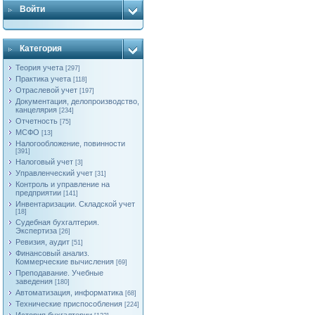
Войти
Категория
Теория учета
[297]
Практика учета
[118]
Отраслевой учет
[197]
Документация, делопроизводство,
канцелярия
[234]
Отчетность
[75]
МСФО
[13]
Налогообложение, повинности
[391]
Налоговый учет
[3]
Управленческий учет
[31]
Контроль и управление на
предприятии
[141]
Инвентаризации. Складской учет
[18]
Судебная бухгалтерия.
Экспертиза
[26]
Ревизия, аудит
[51]
Финансовый анализ.
Коммерческие вычисления
[69]
Преподавание. Учебные
заведения
[180]
Автоматизация, информатика
[68]
Технические приспособления
[224]