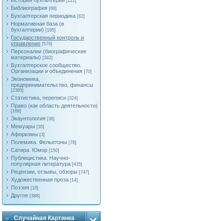
История бухгалтерии
[122]
Библиография
[69]
Бухгалтерская периодика
[62]
Нормативная база (в
бухгалтерии)
[195]
Государственный контроль и
управление
[579]
Персоналии (биографические
материалы)
[342]
Бухгалтерское сообщество.
Организации и объединения
[70]
Экономика,
предпринимательство, финансы
[2385]
Статистика, переписи
[324]
Право (как область деятельности)
[169]
Экаунтология
[36]
Мемуары
[35]
Афоризмы
[3]
Полемика. Фельетоны
[78]
Сатира. Юмор
[150]
Публицистика. Научно-
популярная литература
[435]
Рецензии, отзывы, обзоры
[747]
Художественная проза
[14]
Поэзия
[18]
Другое
[388]
Случайная Картинка