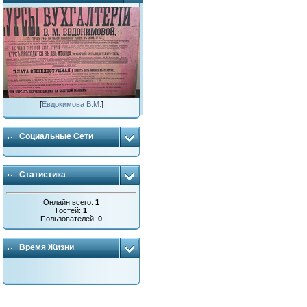
[
Евдокимова В.М.
]
Социальные Сети
Статистика
Онлайн всего:
1
Гостей:
1
Пользователей:
0
Время Жизни