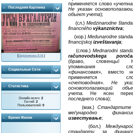
применяется слово «
учетна
Последняя Картинка
Не указан основополагаю
объект учета
);
(сл.)
Medzinarodne štanda
financného
výkanznictva
;
(хор.)
Medunarodne standa
financijskoj
izveštavanja
;
(слов.)
Mednarodni standa
računovodskega poroča
[
Евдокимова В.М.
]
(браво, словенцы! Н
упоминания сло
Социальные Сети
«
финансовая
», вместо н
применяется сло
«
счетоводная
».
Не ука
Статистика
основополагающий объ
учета.
Не ясен перев
Онлайн всего:
2
последнего слова);
Гостей:
2
Пользователей:
0
(мак.)
Стандартите
меѓународно финансис
известување
;
Время Жизни
(бол.)
Междунаро
стандарти за финансо