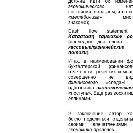
должна идти об измене
экономического
нетт
состояния; полагаем, что сл
«
метаболизм
» мног
знакомо);
Cash flow statement
Κατασταση
ταμειακων
ρ
(последние два слова – 
кассовые/казначейские
потоки
).
Итак, в наименовании ф
бухгалтерской (финансов
отчетности греческих компа
совершенно не вид
финансового
«следа»! 
однозначна
экономическая
«поступь». Еще раз восхити
эллинами.
В заключение автор хо
бегло поделиться отдельн
своими впечатлениями
экономико-правовой