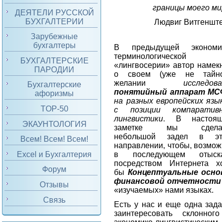
границы моего ми
ДЕЯТЕЛИ РУССКОЙ
БУХГАЛТЕРИИ
Людвиг Витгеншт
Зарубежные
бухгалтеры
В предыдущей экономи
терминологической
БУХГАЛТЕРСКИЕ
«лингвосерии» автор намек
ПАРОДИИ
о своем (уже не тайн
желании
исследова
Бухгалтерские
понятийный аппарат М
афоризмы
на разных европейских язы
TOP-50
с
позиции компаратив
лингвистики
. В настоящ
ЭКАУНТОЛОГИЯ
заметке мы сдела
небольшой задел в эт
Всем! Всем! Всем!
направлении, чтобы, возмож
Excel и Бухгалтерия
в последующем отыска
посредством Интернета х
Форум
бы
Концептуальные осн
финансовой отчетности
Отзывы
«изучаемых» нами языках.
Связь
Есть у нас и еще одна зада
заинтересовать склонног