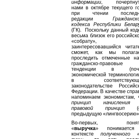
информации
, почерпнут
нами в октябре текущего г
при чтении последн
редакции
Гражданск
кодекса Республики Белар
(ГК). Поскольку данный код
весьма близок его российск
«собрату», 
заинтересовавшийся читат
сможет, как мы полага
проследить отмеченные н
гражданско-правовые
тенденции в (почт
экономической терминологи
в соответствующ
законодательстве Российс
Федерации. В качестве спра
напоминаем экономистам, 
принцип начисления
правовой принцип
(с
предыдущую «лингвосерию
Во-первых, понят
«
выручка
» понимается
контексте
полученного 