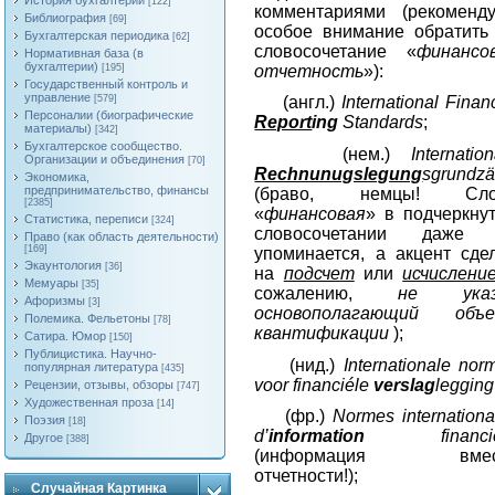
История бухгалтерии
[122]
комментариями (рекоменд
Библиография
[69]
особое внимание обратить
Бухгалтерская периодика
[62]
словосочетание «
финансо
Нормативная база (в
бухгалтерии)
отчетность
»):
[195]
Государственный контроль и
управление
[579]
(англ.)
International Finan
Персоналии (биографические
Report
ing
Standards
;
материалы)
[342]
Бухгалтерское сообщество.
(нем.)
Internatio
Организации и объединения
[70]
Rechnunugslegung
sgrundzä
Экономика,
предпринимательство, финансы
(браво, немцы! Сло
[2385]
«
финансовая
» в подчеркну
Статистика, переписи
[324]
словосочетании даже 
Право (как область деятельности)
[169]
упоминается, а акцент сде
Экаунтология
[36]
на
подсчет
или
исчислени
Мемуары
[35]
сожалению,
не указ
Афоризмы
[3]
основополагающий объ
Полемика. Фельетоны
[78]
квантификации
);
Сатира. Юмор
[150]
Публицистика. Научно-
(нид.)
Internationale nor
популярная литература
[435]
voor financiéle
verslag
legging
Рецензии, отзывы, обзоры
[747]
Художественная проза
[14]
(фр.)
Normes internationa
Поэзия
[18]
d’
information
financié
Другое
[388]
(информация вмес
отчетности!);
Случайная Картинка