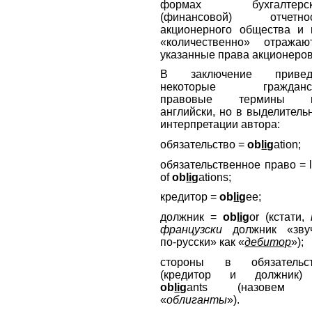
формах бухгалтерск
(финансовой) отчетно
акционерного общества и 
«количественно» отражаю
указанные права акционеро
В заключение привед
некоторые гражданск
правовые термины п
английски, но в выделитель
интерпретации автора:
обязательство =
ob
lig
ation;
обязательственное право = 
of
ob
lig
ations;
кредитор =
ob
lig
ee;
должник =
ob
lig
or (кстати,
французски
должник «зву
по-русски» как «
дебитор
»);
стороны в обязательс
(кредитор и должник)
ob
lig
ants (назовем 
«
облиганты
»).