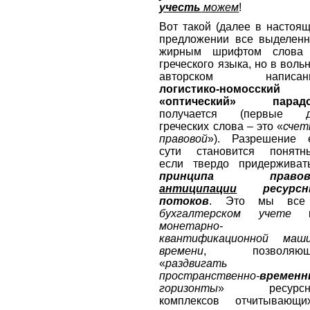
учесть
можем
!
Вот такой (далее в настоя
предложении все выделен
жирным шрифтом слова
греческого языка, но в воль
авторском написани
логистико-номосский
«оптический» парадо
получается (первые д
греческих слова – это «
счет
правовой
»). Разрешение 
сути становится понятн
если твердо придерживат
принципа правов
антиципации
ресурсн
потоков
. Это мы все
бухгалтерском учете
к
монетарно-
квантификационной маш
времени
, позволяющ
«
раздвигать
пространственно-
временн
горизонты
» ресурсн
комплексов отчитывающи