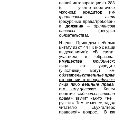
нашей интерпретации ст. 288
(с учетно-теоретичес
уклоном)
кредитор
им
финансовые акти
(ресурсные права/требовани
а
должник
–
(финансов
пассивы
(ресурс
обязательства)
.
И еще. Приведем неболь
цитату из ст. 44 ГК (но с наш
выделениями): «В связ
участием в образован
имущества
юридическ
лица его учредите
(участники) могут им
обязательственные
прав
отношении этого
юридическ
лица
либо
вещные
права
его
имущество
». Конеч
понятие «
обязательствен
права
» звучит как-то «не 
русски». Тем не менее, зада
читателю «бухгалтерс
правовой» вопрос. В ка