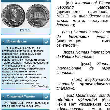
(ит.)
International
Financ
Reporting
Standa
(применяется наименова
МСФО на
английском
язы
также, кстати, поступаю
датчане
);
[
Медаль
]
(исп.)
Normas Internaciona
de
Informaion
Financie
(информация вмес
Умная Мысль
отчетности!);
Лишь с помощью труда, как
вознаграждение за него, человек
(порт.)
Normas Internacion
приобретает необходимые для
de
Relato
Financeiro
;
существования блага –
вещественные и невещественные.
Таким образом, первым пассивом в
(рум.)
Standa
жизни человека являются
internacionale de
rapo
прирожденные ему потребности и
нужды, а первым активом –
financiara
;
материя, предоставленная ему
природой, и его собственные силы,
(пол.)
Międzynarod
дающие, при помощи труда,
возможность покрыть пассив.
standardy
sprawozdawczo
Л.И. Гомберг
finansowoj
;
(чеш.)
Mezinárodni standa
Старинный Термин
účetniho výkaznitvi
(бра
КОНТАНТИСТ
– купец, торгующий
чехи! Нет упоминания сл
исключительно за наличность.
«
финансовая
», вместо н