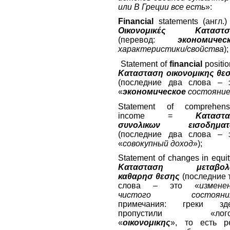
или В Греции все есть
»:
Financial
statements (англ.
Οικονομικές
Καταστσ
(перевод:
экономичес
характеристики/свойства
);
Statement of
financial
positio
Κατασταση
οικονομικης
θε
(последние два слова – 
«
экономическое
состояни
Statement of comprehens
income =
Καταστ
συνολικων
εισοδημα
(последние два слова – 
«
совокупный доход
»);
Statement of changes in equit
Κατασταση
μ
εταβο
καθαρησ
θεσης
(последние 
слова – это «
измене
чистого состояни
примечания: греки зд
пропустили «лого
«
οικονομικης
», то есть р