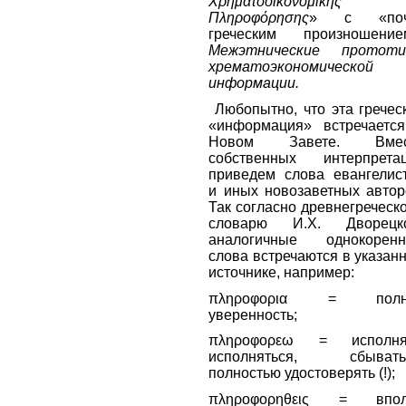
Χρηματοοικονομίκης
Πληροφόρησης
» с «поч
греческим произношение
Межэтнические протот
хрематоэкономической
информации.
Любопытно, что эта гречес
«информация» встречаетс
Новом Завете. Вмес
собственных интерпрета
приведем слова евангелис
и иных новозаветных автор
Так согласно древнегреческ
словарю И.Х. Дворецк
аналогичные однокорен
слова встречаются в указан
источнике, например:
πληροφορια = полн
уверенность;
πληροφορεω = исполня
исполняться, сбывать
полностью удостоверять (!);
πληροφορηθεις = впол