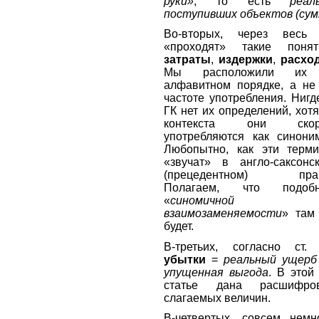
руки»
, то есть
реал
поступивших объектов (сум
Во-вторых, через весь
«проходят» такие понят
затраты
,
издержки
,
расхо
Мы расположили их
алфавитном порядке, а не
частоте употребления. Нигд
ГК нет их определений, хотя
контекста они скор
употребляются как синони
Любопытно, как эти терм
«звучат» в англо-саксонс
(прецедентном) прав
Полагаем, что подобн
«
синомичной
взаимозаменяемости
» там
будет.
В-третьих, согласно ст.
убытки
=
реальный ущер
упущенная выгода
. В этой
статье дана расшифро
слагаемых величин.
В-четвертых, совсем немн