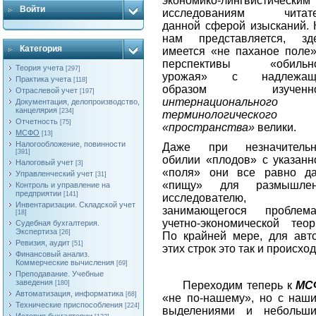
экономико-лингвистическим
Войти
исследованиям читате
данной сферой изысканий. 
нам представляется, зд
Категория
имеется «не паханое поле»
перспективы «обильно
Теория учета
[297]
урожая» с надлежащ
Практика учета
[118]
образом изученно
Отраслевой учет
[197]
интернационального
Документация, делопроизводство,
канцелярия
[234]
терминологического
Отчетность
[75]
«пространства»
велики.
МСФО
[13]
Налогообложение, повинности
Даже при незначитель
[391]
обилии «плодов» с указанн
Налоговый учет
[3]
«поля» они все равно д
Управленческий учет
[31]
«пищу» для размышлен
Контроль и управление на
предприятии
[141]
исследователю,
Инвентаризации. Складской учет
занимающегося проблем
[18]
учетно-экономической теор
Судебная бухгалтерия.
Экспертиза
[26]
По крайней мере, для авт
Ревизия, аудит
[51]
этих строк это так и происход
Финансовый анализ.
Коммерческие вычисления
[69]
Преподавание. Учебные
заведения
Переходим теперь к
МС
[180]
Автоматизация, информатика
[68]
«не по-нашему», но с наш
Технические приспособления
[224]
выделениями и небольш