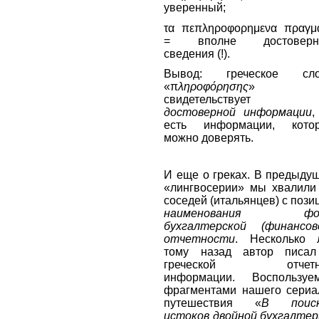
уверенный;
τα πεπληροφορημενα πραγμ
= вполне достоверн
сведения (!).
Вывод: греческое сло
«π
ληροφόρησης
»
свидетельствует
достоверной информации
,
есть информации, кото
можно доверять.
И еще о греках. В предыду
«лингвосерии» мы хвалили
соседей (итальянцев) с пози
наименования фо
бухгалтерской (финансов
отчетности
. Несколько 
тому назад автор писа
греческой отчетн
информации. Воспользуе
фрагментами нашего сериа
путешествия «
В поиск
истоков двойной бухгалтер