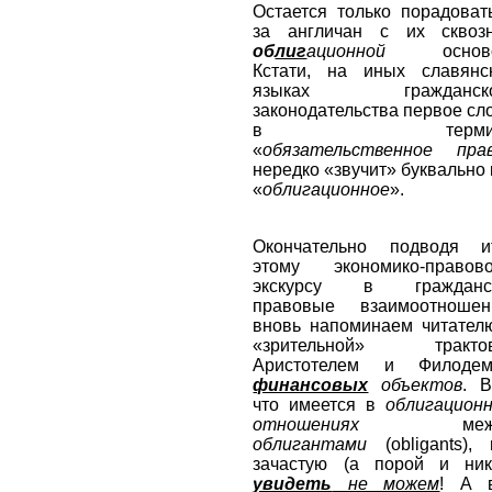
Остается только порадоват
за англичан с их сквоз
об
лиг
ационной
осново
Кстати, на иных славянс
языках гражданско
законодательства первое сл
в термин
«
обязательственное пра
нередко «звучит» буквально 
«
облигационное
».
Окончательно подводя и
этому экономико-правов
экскурсу в гражданск
правовые взаимоотношен
вновь напоминаем читател
«зрительной» трактов
Аристотелем и Филоде
финансовых
объектов
. В
что имеется в
облигацион
отношениях
межд
облигантами
(obligants),
зачастую (а порой и ник
увидеть
не можем
! А 