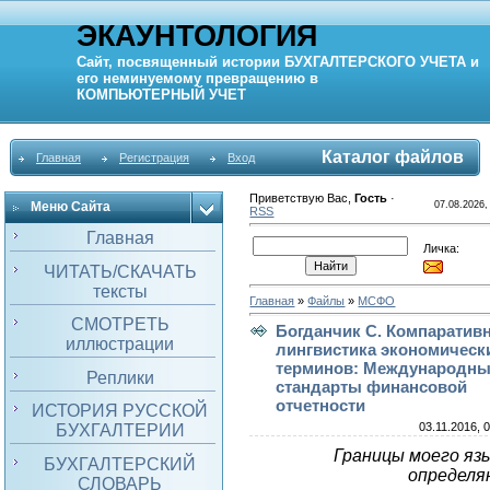
ЭКАУНТОЛОГИЯ
Сайт, посвященный истории
БУХГАЛТЕРСКОГО УЧЕТА
и
его неминуемому превращению в
КОМПЬЮТЕРНЫЙ
УЧЕТ
Каталог файлов
Главная
Регистрация
Вход
Приветствую Вас
,
Гость
·
Меню Сайта
07.08.2026,
RSS
Главная
Личка:
ЧИТАТЬ/СКАЧАТЬ
тексты
Главная
»
Файлы
»
МСФО
СМОТРЕТЬ
Богданчик С. Компаратив
иллюстрации
лингвистика экономическ
терминов: Международн
Реплики
стандарты финансовой
отчетности
ИСТОРИЯ РУССКОЙ
03.11.2016, 
БУХГАЛТЕРИИ
Границы моего яз
БУХГАЛТЕРСКИЙ
определ
СЛОВАРЬ