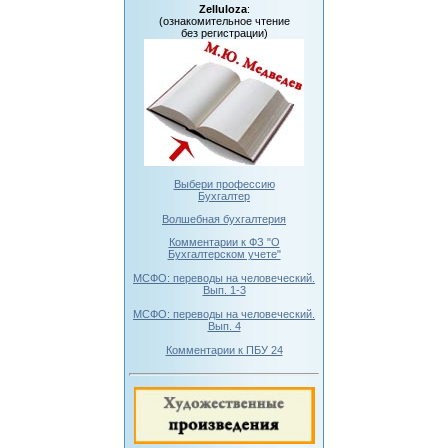
Zelluloza
:
(ознакомительное чтение
без регистрации)
Выбери профессию
Бухгалтер
Волшебная бухгалтерия
Комментарии к ФЗ "О
Бухгалтерском учете"
МСФО: переводы на человеческий.
Вып. 1-3
МСФО: переводы на человеческий.
Вып. 4
Комментарии к ПБУ 24