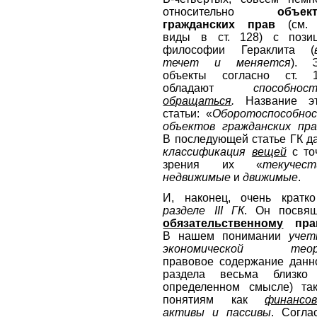
относительно
объек
гражданских прав
(см.
виды в ст. 128) с пози
философии Гераклита (
течет и меняется
). 
объекты согласно ст. 
обладают
способнос
обращаться
.
Название э
статьи: «
Оборотоспособно
объектов гражданских пра
В последующей статье ГК д
классификация
вещей
с то
зрения их «
текучест
недвижимые
и
движимые
.
И, наконец, очень кратк
разделе
III
ГК
. Он посвя
обязательственному
пра
В нашем понимании
учет
экономической теор
правовое содержание данн
раздела весьма близко
определенном смысле) та
понятиям как
финансо
активы и пассивы
. Согла