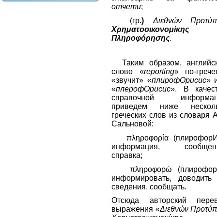
отчети
;
(гр
.)
Διεθνών Προτύ
Χρηματοοικονομίκης
Πληροφόρησης
.
Таким образом, английс
слово «
reporting
» по-грече
«звучит» «
плирофОрисис
» 
«
плерофОрисис
». В качес
справочной информац
приведем ниже нескол
греческих слов из словаря А
Сальновой:
πληροφορία (плирофорИ
информация, сообщени
справка;
πληροφορώ (плирофорО
информировать, доводить
сведения, сообщать.
Отсюда авторский пере
выражения «
Διεθνών Προτύ