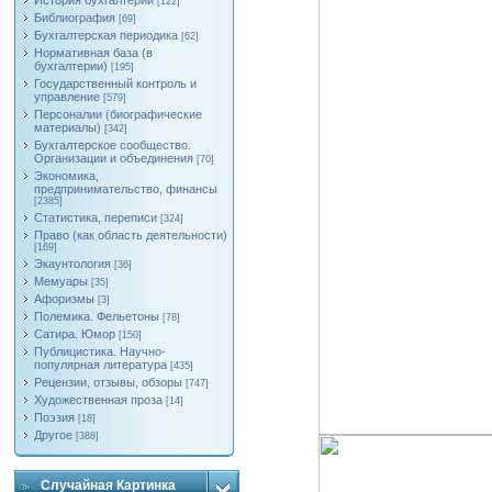
История бухгалтерии
[122]
Библиография
[69]
Бухгалтерская периодика
[62]
Нормативная база (в
бухгалтерии)
[195]
Государственный контроль и
управление
[579]
Персоналии (биографические
материалы)
[342]
Бухгалтерское сообщество.
Организации и объединения
[70]
Экономика,
предпринимательство, финансы
[2385]
Статистика, переписи
[324]
Право (как область деятельности)
[169]
Экаунтология
[36]
Мемуары
[35]
Афоризмы
[3]
Полемика. Фельетоны
[78]
Сатира. Юмор
[150]
Публицистика. Научно-
популярная литература
[435]
Рецензии, отзывы, обзоры
[747]
Художественная проза
[14]
Поэзия
[18]
Другое
[388]
Случайная Картинка