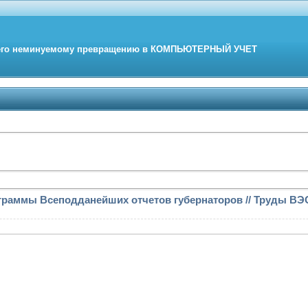
его неминуемому превращению в
КОМПЬЮТЕРНЫЙ
УЧЕТ
аммы Всеподданейших отчетов губернаторов // Труды ВЭО, т.