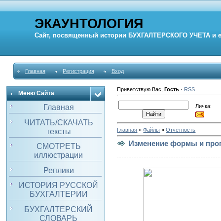
ЭКАУНТОЛОГИЯ
Сайт, посвященный истории
БУХГАЛТЕРСКОГО УЧЕТА
и 
Главная
Регистрация
Вход
Приветствую Вас
,
Гость
·
RSS
Меню Сайта
Личка:
Главная
ЧИТАТЬ/СКАЧАТЬ
Главная
»
Файлы
»
Отчетность
тексты
Изменение формы и прогр
СМОТРЕТЬ
иллюстрации
Реплики
ИСТОРИЯ РУССКОЙ
БУХГАЛТЕРИИ
БУХГАЛТЕРСКИЙ
СЛОВАРЬ