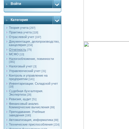
Войти
Категория
Теория учета
[297]
Практика учета
[118]
Отраслевой учет
[197]
Документация, делопроизводство,
канцелярия
[234]
Отчетность
[75]
МСФО
[13]
Налогообложение, повинности
[391]
Налоговый учет
[3]
Управленческий учет
[31]
Контроль и управление на
предприятии
[141]
Инвентаризации. Складской учет
[18]
Судебная бухгалтерия.
Экспертиза
[26]
Ревизия, аудит
[51]
Финансовый анализ.
Коммерческие вычисления
[69]
Преподавание. Учебные
заведения
[180]
Автоматизация, информатика
[68]
Технические приспособления
[224]