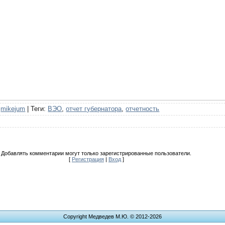
:
mikejum
|
Теги
:
ВЭО
,
отчет губернатора
,
отчетность
Добавлять комментарии могут только зарегистрированные пользователи.
[
Регистрация
|
Вход
]
Copyright Медведев М.Ю. © 2012-2026