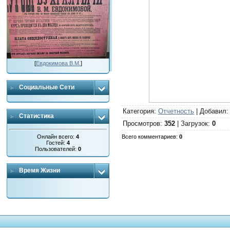
[
Евдокимова В.М.
]
Социальные Сети
Категория
:
Отчетность
|
Добавил
Статистика
Просмотров
:
352
|
Загрузок
:
0
Онлайн всего:
4
Всего комментариев
:
0
Гостей:
4
Пользователей:
0
Время Жизни