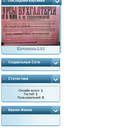
Последняя Картинка
[
Евдокимова В.М.
]
Социальные Сети
Статистика
Онлайн всего:
1
Гостей:
1
Пользователей:
0
Время Жизни