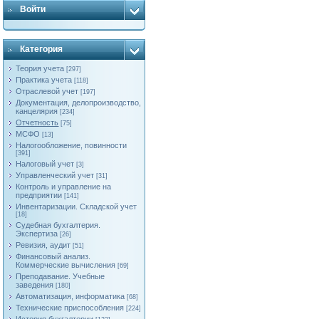
Войти
Категория
Теория учета
[297]
Практика учета
[118]
Отраслевой учет
[197]
Документация, делопроизводство,
канцелярия
[234]
Отчетность
[75]
МСФО
[13]
Налогообложение, повинности
[391]
Налоговый учет
[3]
Управленческий учет
[31]
Контроль и управление на
предприятии
[141]
Инвентаризации. Складской учет
[18]
Судебная бухгалтерия.
Экспертиза
[26]
Ревизия, аудит
[51]
Финансовый анализ.
Коммерческие вычисления
[69]
Преподавание. Учебные
заведения
[180]
Автоматизация, информатика
[68]
Технические приспособления
[224]