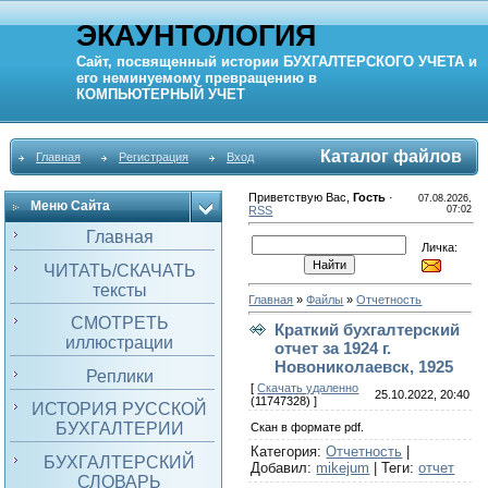
ЭКАУНТОЛОГИЯ
Сайт, посвященный истории
БУХГАЛТЕРСКОГО УЧЕТА
и
его неминуемому превращению в
КОМПЬЮТЕРНЫЙ
УЧЕТ
Каталог файлов
Главная
Регистрация
Вход
Приветствую Вас
,
Гость
·
07.08.2026,
Меню Сайта
RSS
07:02
Главная
Личка:
ЧИТАТЬ/СКАЧАТЬ
тексты
Главная
»
Файлы
»
Отчетность
СМОТРЕТЬ
Краткий бухгалтерский
иллюстрации
отчет за 1924 г.
Новониколаевск, 1925
Реплики
[
Скачать удаленно
25.10.2022, 20:40
(11747328) ]
ИСТОРИЯ РУССКОЙ
БУХГАЛТЕРИИ
Скан в формате pdf.
Категория
:
Отчетность
|
БУХГАЛТЕРСКИЙ
Добавил
:
mikejum
|
Теги
:
отчет
СЛОВАРЬ