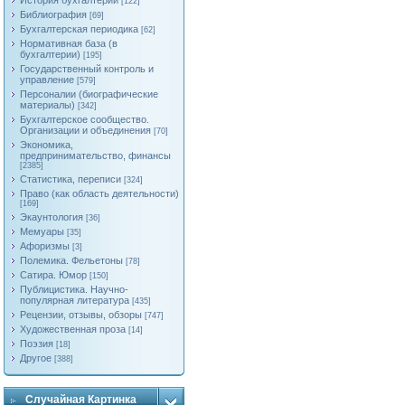
История бухгалтерии
[122]
Библиография
[69]
Бухгалтерская периодика
[62]
Нормативная база (в
бухгалтерии)
[195]
Государственный контроль и
управление
[579]
Персоналии (биографические
материалы)
[342]
Бухгалтерское сообщество.
Организации и объединения
[70]
Экономика,
предпринимательство, финансы
[2385]
Статистика, переписи
[324]
Право (как область деятельности)
[169]
Экаунтология
[36]
Мемуары
[35]
Афоризмы
[3]
Полемика. Фельетоны
[78]
Сатира. Юмор
[150]
Публицистика. Научно-
популярная литература
[435]
Рецензии, отзывы, обзоры
[747]
Художественная проза
[14]
Поэзия
[18]
Другое
[388]
Случайная Картинка