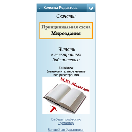
Колонка Редактора
Скачать:
Читать
в электронных
библиотеках
:
Zelluloza
:
(ознакомительное чтение
без регистрации)
Выбери профессию
Бухгалтер
Волшебная бухгалтерия