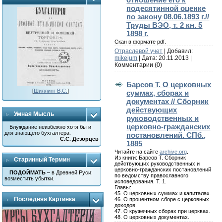
подесятинной оценке
по закону 08.06.1893 г.//
Труды ВЭО, т. 2 кн. 5
1898 г.
Скан в формате pdf.
Отраслевой учет
| Добавил:
mikejum
| Дата:
20.11.2013
|
Комментарии (0)
Барсов Т. О церковных
[
Шиллинг В.С.
]
суммах, сборах и
документах // Сборник
действующих
Умная Мысль
руководственных и
церковно-гражданских
Блуждание неизбежно хотя бы и
для знающего бухгалтера.
постановлений. СПб.,
С.С. Дезорцев
1885
Читайте на сайте
archive.org
.
Из книги: Барсов Т. Сборник
Старинный Термин
действующих руководственных и
церковно-гражданских постановлений
ПОДОЙМАТЬ
– в Древней Руси:
по ведомству православного
возместить убытки.
исповедования. Т. 1.
Главы:
45. О церковных суммах и капиталах.
Последняя Картинка
46. О процентном сборе с церковных
доходов.
47. О кружечных сборах при церквах.
48. О церковных документах.