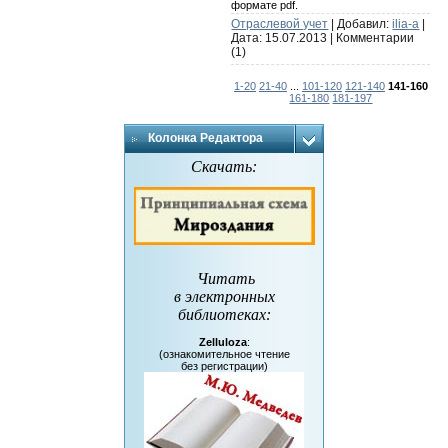
формате pdf.
Отраслевой учет
| Добавил:
ilia-a
|
Дата:
15.07.2013
|
Комментарии
(1)
1-20
21-40
...
101-120
121-140
141-160
161-180
181-197
Колонка Редактора
Скачать:
Читать
в электронных
библиотеках
:
Zelluloza
:
(ознакомительное чтение
без регистрации)