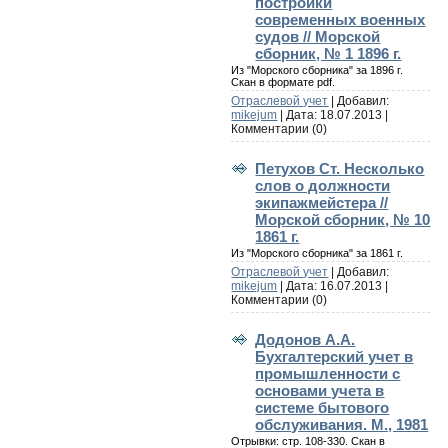
постройки
современных военных
судов // Морской
сборник, № 1 1896 г.
Из "Морского сборника" за 1896 г.
Скан в формате pdf.
Отраслевой учет
| Добавил:
mikejum
| Дата:
18.07.2013
|
Комментарии (0)
Петухов Ст. Несколько
слов о должности
экипажмейстера //
Морской сборник, № 10
1861 г.
Из "Морского сборника" за 1861 г.
Отраслевой учет
| Добавил:
mikejum
| Дата:
16.07.2013
|
Комментарии (0)
Додонов А.А.
Бухгалтерский учет в
промышленности с
основами учета в
системе бытового
обслуживания. М., 1981
Отрывки: стр. 108-330. Скан в