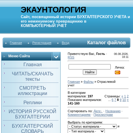
ЭКАУНТОЛОГИЯ
Сайт, посвященный истории
БУХГАЛТЕРСКОГО УЧЕТА
и
его неминуемому превращению в
КОМПЬЮТЕРНЫЙ
УЧЕТ
Каталог файлов
Главная
Регистрация
Вход
Приветствую Вас
,
Гость
·
06.08.2026,
Меню Сайта
RSS
16:11
Главная
Личка:
ЧИТАТЬ/СКАЧАТЬ
тексты
Главная
»
Файлы
» Отраслевой
учет
СМОТРЕТЬ
иллюстрации
В категории
материалов
:
197
Страницы
:
«
1
2
Показано материалов
:
...
6
7
8
9
10
»
Реплики
141-160
ИСТОРИЯ РУССКОЙ
Сортировать по
:
Дате
·
Названию
·
Комментариям
·
Просмотрам
БУХГАЛТЕРИИ
Выбрать по критериям:
БУХГАЛТЕРСКИЙ
и
СЛОВАРЬ