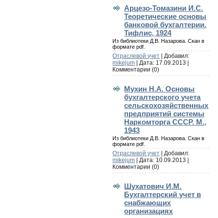
Арцезо-Томазини И.С.
Теоретические основы
банковой бухгалтерии.
Тифлис, 1924
Из библиотеки Д.В. Назарова. Скан в
формате pdf.
Отраслевой учет
| Добавил:
mikejum
| Дата:
17.09.2013
|
Комментарии (0)
Мухин Н.А. Основы
бухгалтерского учета
сельскохозяйственных
предприятий системы
Наркомторга СССР. М.,
1943
Из библиотеки Д.В. Назарова. Скан в
формате pdf.
Отраслевой учет
| Добавил:
mikejum
| Дата:
10.09.2013
|
Комментарии (0)
Шухатович И.М.
Бухгалтерский учет в
снабжающих
организациях