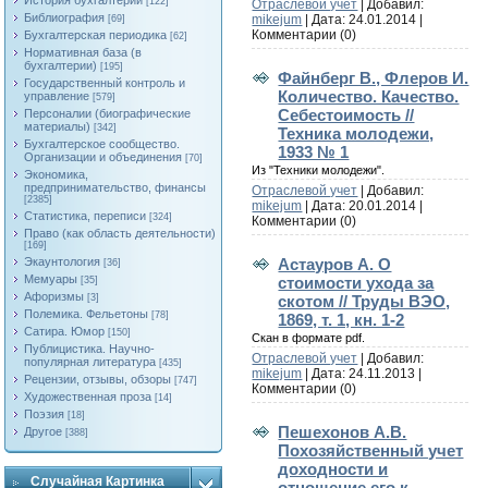
История бухгалтерии
[122]
Отраслевой учет
| Добавил:
Библиография
mikejum
| Дата:
24.01.2014
|
[69]
Комментарии (0)
Бухгалтерская периодика
[62]
Нормативная база (в
бухгалтерии)
[195]
Файнберг В., Флеров И.
Государственный контроль и
Количество. Качество.
управление
[579]
Себестоимость //
Персоналии (биографические
материалы)
[342]
Техника молодежи,
Бухгалтерское сообщество.
1933 № 1
Организации и объединения
[70]
Из "Техники молодежи".
Экономика,
предпринимательство, финансы
Отраслевой учет
| Добавил:
[2385]
mikejum
| Дата:
20.01.2014
|
Статистика, переписи
[324]
Комментарии (0)
Право (как область деятельности)
[169]
Астауров А. О
Экаунтология
[36]
Мемуары
стоимости ухода за
[35]
Афоризмы
скотом // Труды ВЭО,
[3]
Полемика. Фельетоны
[78]
1869, т. 1, кн. 1-2
Сатира. Юмор
[150]
Скан в формате pdf.
Публицистика. Научно-
Отраслевой учет
| Добавил:
популярная литература
[435]
mikejum
| Дата:
24.11.2013
|
Рецензии, отзывы, обзоры
[747]
Комментарии (0)
Художественная проза
[14]
Поэзия
[18]
Пешехонов А.В.
Другое
[388]
Похозяйственный учет
доходности и
Случайная Картинка
отношение его к