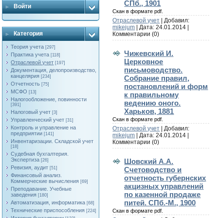
СПб., 1901
Войти
Скан в формате pdf.
Отраслевой учет
| Добавил:
mikejum
| Дата:
24.01.2014
|
Категория
Комментарии (0)
Теория учета
[297]
Чижевский И.
Практика учета
[118]
Церковное
Отраслевой учет
[197]
письмоводство.
Документация, делопроизводство,
канцелярия
Собрание правил,
[234]
Отчетность
[75]
постановлений и форм
МСФО
[13]
к правильному
Налогообложение, повинности
ведению оного.
[391]
Харьков, 1881
Налоговый учет
[3]
Скан в формате pdf.
Управленческий учет
[31]
Контроль и управление на
Отраслевой учет
| Добавил:
предприятии
[141]
mikejum
| Дата:
24.01.2014
|
Инвентаризации. Складской учет
Комментарии (0)
[18]
Судебная бухгалтерия.
Экспертиза
Шовский А.А.
[26]
Ревизия, аудит
Счетоводство и
[51]
Финансовый анализ.
отчетность губернских
Коммерческие вычисления
[69]
акцизных управлений
Преподавание. Учебные
по казенной продаже
заведения
[180]
питей. СПб.-М., 1900
Автоматизация, информатика
[68]
Технические приспособления
Скан в формате pdf.
[224]