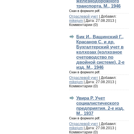
железнодорожного
транспорта. М., 1946
Скан в формате pdf.
Отраслевой учет
| Добавил:
mikejum
| Дата:
27.08.2013
|
Комментарии (0)
Бик И., Ващинский Г.,
Красанов С. и др.
Бухгалтерский учет в
колхозах (колхозное
счетоводство по
двойной системе). 2-е
изд. М., 1946
Скан в формате pdf.
Отраслевой учет
| Добавил:
mikejum
| Дата:
27.08.2013
|
Комментарии (0)
Увира Р. Учет
социалистического
предприятия. 2-е изд.
М., 1937
Скан в формате pdf.
Отраслевой учет
| Добавил:
mikejum
| Дата:
27.08.2013
|
Комментарии (0)