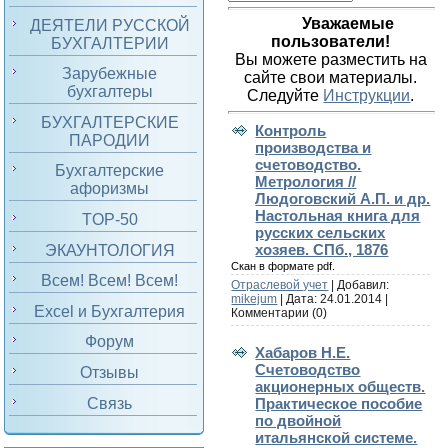
Уважаемые
ДЕЯТЕЛИ РУССКОЙ
пользователи!
БУХГАЛТЕРИИ
Вы можете разместить на
Зарубежные
сайте свои материалы.
бухгалтеры
Следуйте
Инструкции
.
БУХГАЛТЕРСКИЕ
Контроль
ПАРОДИИ
производства и
счетоводство.
Бухгалтерские
Метрология //
афоризмы
Людоговский А.П. и др.
Настольная книга для
TOP-50
русских сельских
хозяев. СПб., 1876
ЭКАУНТОЛОГИЯ
Скан в формате pdf.
Всем! Всем! Всем!
Отраслевой учет
| Добавил:
mikejum
| Дата:
24.01.2014
|
Excel и Бухгалтерия
Комментарии (0)
Форум
Хабаров Н.Е.
Счетоводство
Отзывы
акционерных обществ.
Связь
Практическое пособие
по двойной
итальянской системе.