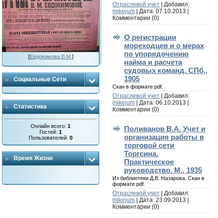
Отраслевой учет
| Добавил:
mikejum
| Дата:
07.10.2013
|
Комментарии (0)
О регистрации
мореходцев и о мерах
по упорядочению
[
Евдокимова В.М.
]
найма и расчета
судовых команд. СПб.,
1905
Социальные Сети
Скан в формате pdf.
Отраслевой учет
| Добавил:
mikejum
| Дата:
06.10.2013
|
Статистика
Комментарии (0)
Онлайн всего:
1
Поливанов В.А. Учет и
Гостей:
1
организация работы в
Пользователей:
0
торговой сети
Торгсина.
Время Жизни
Практическое
руководство. М., 1935
Из библиотеки Д.В. Назарова. Скан в
формате pdf.
Отраслевой учет
| Добавил:
mikejum
| Дата:
23.09.2013
|
Комментарии (0)