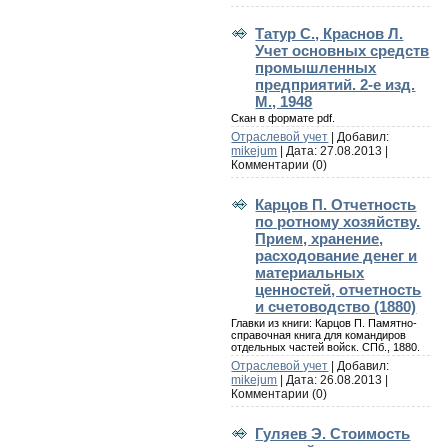
Татур С., Краснов Л.
Учет основных средств
промышленных
предприятий. 2-е изд.
М., 1948
Скан в формате pdf.
Отраслевой учет
| Добавил:
mikejum
| Дата:
27.08.2013
|
Комментарии (0)
Карцов П. Отчетность
по ротному хозяйству.
Прием, хранение,
расходование денег и
материальных
ценностей, отчетность
и счетоводство (1880)
Главки из книги: Карцов П. Памятно-
справочная книга для командиров
отдельных частей войск. СПб., 1880.
Отраслевой учет
| Добавил:
mikejum
| Дата:
26.08.2013
|
Комментарии (0)
Гуляев Э. Стоимость