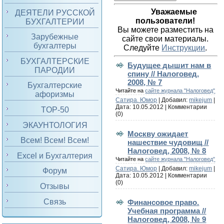
Уважаемые
ДЕЯТЕЛИ РУССКОЙ
пользователи!
БУХГАЛТЕРИИ
Вы можете разместить на
Зарубежные
сайте свои материалы.
бухгалтеры
Следуйте
Инструкции
.
БУХГАЛТЕРСКИЕ
Будущее дышит нам в
ПАРОДИИ
спину // Налоговед,
2008, № 7
Бухгалтерские
Читайте на
сайте журнала "Налоговед"
афоризмы
Сатира. Юмор
| Добавил:
mikejum
|
Дата:
10.05.2012
|
Комментарии
TOP-50
(0)
ЭКАУНТОЛОГИЯ
Москву ожидает
Всем! Всем! Всем!
нашествие чудовищ //
Налоговед, 2008, № 8
Excel и Бухгалтерия
Читайте на
сайте журнала "Налоговед"
Сатира. Юмор
| Добавил:
mikejum
|
Форум
Дата:
10.05.2012
|
Комментарии
(0)
Отзывы
Связь
Финансовое право.
Учебная программа //
Налоговед, 2008, № 9