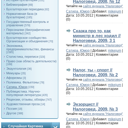
История бухгалтерии
Налоговед, 2008, № 12
[122]
Библиография
[69]
Читайте на
сайте журнала "Налоговед"
Бухгалтерская периодика
[62]
Сатира. Юмор
| Добавил:
mikejum
|
Нормативная база (в
Дата:
10.05.2012
|
Комментарии
бухгалтерии)
[195]
(0)
Государственный контроль и
управление
[579]
Персоналии (биографические
Сказка про то, как
материалы)
[342]
министр в лес ходил //
Бухгалтерское сообщество.
Налоговед, 2009, 3 1
Организации и объединения
[70]
Читайте на
сайте журнала "Налоговед"
Экономика,
предпринимательство, финансы
Сатира. Юмор
| Добавил:
mikejum
|
[2385]
Дата:
10.05.2012
|
Комментарии
Статистика, переписи
[324]
(0)
Право (как область деятельности)
[169]
Экаунтология
Налог, ты - спорт //
[36]
Мемуары
[35]
Налоговед, 2009, № 2
Афоризмы
[3]
Читайте на
сайте журнала "Налоговед"
Полемика. Фельетоны
[78]
Сатира. Юмор
| Добавил:
mikejum
|
Сатира. Юмор
[150]
Дата:
10.05.2012
|
Комментарии
Публицистика. Научно-
(0)
популярная литература
[435]
Рецензии, отзывы, обзоры
[747]
Экзорцист //
Художественная проза
[14]
Налоговед, 2009, № 3
Поэзия
[18]
Другое
Читайте на
сайте журнала "Налоговед"
[388]
Сатира. Юмор
| Добавил:
mikejum
|
Дата:
10.05.2012
|
Комментарии
Случайная Картинка
(0)