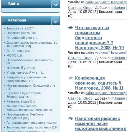
Читайте на
сайте журнала "Налоговед"
Войти
Сатира. Юмор
| Добавил:
mikejum
|
Дата:
10.05.2012
|
Комментарии
(0)
Категория
Что нас ждет за
Теория учета
[297]
горизонтом
Практика учета
[118]
бюджетного
Отраслевой учет
[197]
планирования? //
Документация, делопроизводство,
канцелярия
[234]
Налоговед, 2008, № 10
Отчетность
[75]
Читайте на
сайте журнала "Налоговед"
МСФО
[13]
Сатира. Юмор
| Добавил:
mikejum
|
Налогообложение, повинности
Дата:
10.05.2012
|
Комментарии
[391]
(0)
Налоговый учет
[3]
Управленческий учет
[31]
Конференция
Контроль и управление на
предприятии
[141]
окончена, садитесь //
Инвентаризации. Складской учет
Налоговед, 2008, № 11
[18]
Читайте на
сайте журнала "Налоговед"
Судебная бухгалтерия.
Экспертиза
[26]
Сатира. Юмор
| Добавил:
mikejum
|
Ревизия, аудит
[51]
Дата:
10.05.2012
|
Комментарии
Финансовый анализ.
(0)
Коммерческие вычисления
[69]
Преподавание. Учебные
Налоговый рефлекс
заведения
[180]
изменяет наше
Автоматизация, информатика
[68]
Технические приспособления
налоговое мышление //
[224]