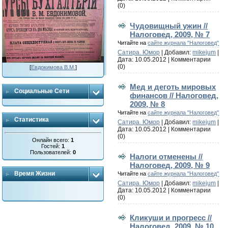
(0)
Чудовищный ужин //
Налоговед, 2009, № 7
Читайте на
сайте журнала "Налоговед"
Сатира. Юмор
| Добавил:
mikejum
|
Дата:
10.05.2012
|
Комментарии
(0)
[
Евдокимова В.М.
]
Мед и деготь мировых
Социальные Сети
финансов // Налоговед,
2009, № 8
Читайте на
сайте журнала "Налоговед"
Статистика
Сатира. Юмор
| Добавил:
mikejum
|
Дата:
10.05.2012
|
Комментарии
(0)
Онлайн всего:
1
Гостей:
1
Пользователей:
0
Налоги отменены //
Налоговед, 2009, № 9
Время Жизни
Читайте на
сайте журнала "Налоговед"
Сатира. Юмор
| Добавил:
mikejum
|
Дата:
10.05.2012
|
Комментарии
(0)
Кликуши и прогресс //
Налоговед, 2009, № 10