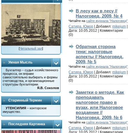
В лесу как в лесу //
Налоговед, 2009, № 4
Читайте на
сайте журнала "Налоговед"
Сатира. Юмор
| Добавил:
mikejum
|
Дата:
10.05.2012
|
Комментарии
(0)
Обратная сторона
[
Читальный зал
]
тени: налоговые
аспекты // Налоговед,
2009, № 5
Умная Мысль
Читайте на
сайте журнала "Налоговед"
Бухгалтер – судья хозяйственного
Сатира. Юмор
| Добавил:
mikejum
|
процесса, он вправе
Дата:
10.05.2012
|
Комментарии
самостоятельно выбирать и формы
(0)
счетоводства, и организационные
структуры бухгалтерии.
Я.В. Соколов
Заметки о методе. Как
преподавать
Старинный Термин
налоговое право в
вузах, или Налоговое
УТЕНСИЛИЯ
– конторское
воздаяние //
имущество.
Налоговед, 2009, № 6
Читайте на
сайте журнала "Налоговед"
Последняя Картинка
Сатира. Юмор
| Добавил:
mikejum
|
Дата:
10.05.2012
|
Комментарии