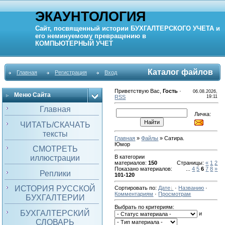
ЭКАУНТОЛОГИЯ
Сайт, посвященный истории
БУХГАЛТЕРСКОГО УЧЕТА
и
его неминуемому превращению в
КОМПЬЮТЕРНЫЙ
УЧЕТ
Каталог файлов
Главная
Регистрация
Вход
Приветствую Вас
,
Гость
·
06.08.2026,
Меню Сайта
RSS
19:11
Главная
Личка:
ЧИТАТЬ/СКАЧАТЬ
тексты
Главная
»
Файлы
» Сатира.
Юмор
СМОТРЕТЬ
иллюстрации
В категории
материалов
:
150
Страницы
:
«
1
2
Показано материалов
:
...
4
5
6
7
8
»
Реплики
101-120
ИСТОРИЯ РУССКОЙ
Сортировать по
:
Дате
·
Названию
·
Комментариям
·
Просмотрам
БУХГАЛТЕРИИ
Выбрать по критериям:
БУХГАЛТЕРСКИЙ
и
СЛОВАРЬ