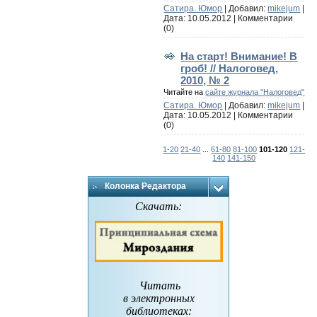
Сатира. Юмор
| Добавил:
mikejum
|
Дата:
10.05.2012
|
Комментарии
(0)
На старт! Внимание! В
гроб! // Налоговед,
2010, № 2
Читайте на
сайте журнала "Налоговед"
Сатира. Юмор
| Добавил:
mikejum
|
Дата:
10.05.2012
|
Комментарии
(0)
1-20
21-40
...
61-80
81-100
101-120
121-
140
141-150
Колонка Редактора
Скачать:
Читать
в электронных
библиотеках
: