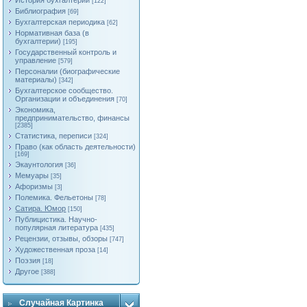
История бухгалтерии
[122]
Библиография
[69]
Бухгалтерская периодика
[62]
Нормативная база (в
бухгалтерии)
[195]
Государственный контроль и
управление
[579]
Персоналии (биографические
материалы)
[342]
Бухгалтерское сообщество.
Организации и объединения
[70]
Экономика,
предпринимательство, финансы
[2385]
Статистика, переписи
[324]
Право (как область деятельности)
[169]
Экаунтология
[36]
Мемуары
[35]
Афоризмы
[3]
Полемика. Фельетоны
[78]
Сатира. Юмор
[150]
Публицистика. Научно-
популярная литература
[435]
Рецензии, отзывы, обзоры
[747]
Художественная проза
[14]
Поэзия
[18]
Другое
[388]
Случайная Картинка