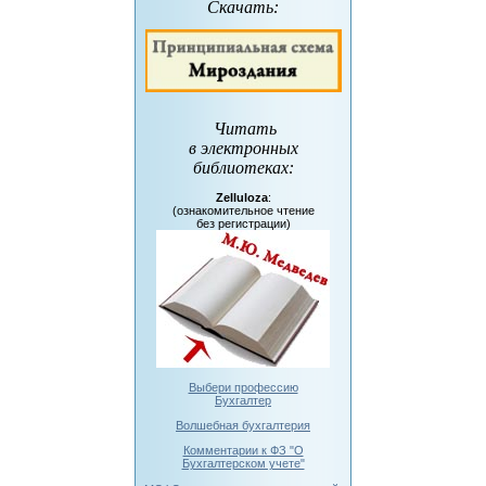
Скачать:
Читать
в электронных
библиотеках
:
Zelluloza
:
(ознакомительное чтение
без регистрации)
Выбери профессию
Бухгалтер
Волшебная бухгалтерия
Комментарии к ФЗ "О
Бухгалтерском учете"