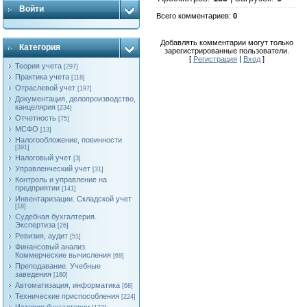
Войти
Всего комментариев
:
0
Добавлять комментарии могут только
Категория
зарегистрированные пользователи.
[
Регистрация
|
Вход
]
Теория учета
[297]
Практика учета
[118]
Отраслевой учет
[197]
Документация, делопроизводство,
канцелярия
[234]
Отчетность
[75]
МСФО
[13]
Налогообложение, повинности
[391]
Налоговый учет
[3]
Управленческий учет
[31]
Контроль и управление на
предприятии
[141]
Инвентаризации. Складской учет
[18]
Судебная бухгалтерия.
Экспертиза
[26]
Ревизия, аудит
[51]
Финансовый анализ.
Коммерческие вычисления
[69]
Преподавание. Учебные
заведения
[180]
Автоматизация, информатика
[68]
Технические приспособления
[224]