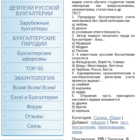
видом учета обучать студентов таким
лженаукам как микроэкономика,
ДЕЯТЕЛИ РУССКОЙ
эконометрика, статистика и др.
БУХГАЛТЕРИИ
ТЕСТ
1. Процедура бухгалтерского учета
невозможна без такой категории как:
Зарубежные
а) любовь
бухгалтеры
б) деньги
в) уголовная ответственность.
2. Автор первого печатного труда по
БУХГАЛТЕРСКИЕ
бухгалтерии - Лука...
ПАРОДИИ
а) Мудищев
б) Модрич
в) Пачоли.
Бухгалтерские
3. К известным русским бухгалтерам
относятся
афоризмы
а) Фельдгаузен, Беретти, Сиверс
б) Шпруг, Монтгомери, Литтлтон
TOP-50
в) Чербони, Росси, Беста.
4. Одновременно хронологическим и
систематическим регистром учета
ЭКАУНТОЛОГИЯ
является журнал -...
а) плейбой
Всем! Всем! Всем!
б) мурзилка
в) ордер.
5. Отрывная часть приходного
Excel и Бухгалтерия
кассового ордера называется
а) дружок
Форум
б) браток
в) корешок.
Отзывы
Категория
:
Сатира. Юмор
|
Добавил
:
mikejum
|
Теги
:
тест
,
Связь
бухгалтерия
,
преподавание
,
юмор
Просмотров
:
155
|
Загрузок
:
0