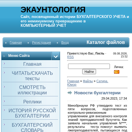
ЭКАУНТОЛОГИЯ
Сайт, посвященный истории
БУХГАЛТЕРСКОГО УЧЕТА
и
его неминуемому превращению в
КОМПЬЮТЕРНЫЙ
УЧЕТ
Каталог файлов
Главная
Регистрация
Вход
Приветствую Вас
,
Гость
·
09.08.2026,
Меню Сайта
RSS
15:52
Главная
Личка:
ЧИТАТЬ/СКАЧАТЬ
тексты
Главная
»
Файлы
»
Сатира.
Юмор
СМОТРЕТЬ
иллюстрации
Новости бухгалтерии
29.04.2023, 17:34
Реплики
Минобрнауки РФ утвердило тест из
пяти вопросов, подготовленных
ИСТОРИЯ РУССКОЙ
контрольно-ревизионным
БУХГАЛТЕРИИ
управлением для внезапного контроля
знаний преподавателей бухучета. Как
заявила начальник управления N****,
БУХГАЛТЕРСКИЙ
результаты теста помогут выявить
СЛОВАРЬ
лжепреподавателей, пытающихся под