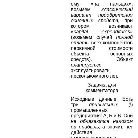
ему «на пальцах»,
возьмем
классический
вариант
приобретения
основных средств
, при
котором возникают
«
capital
expenditures
»
(возьмем случай
полной
оплаты
всех компонентов
первичной стоимости
объекта основных
средств). Объект
планируется
эксплуатировать
несколько/много лет.
Задачка для
комментатора
Исходные данные
. Есть
три
прибыльных
(!)
промышленных
предприятия: А, Б и В. Они
не облагаются налогом
на прибыль
, а значит, нет
действия
амортизационного