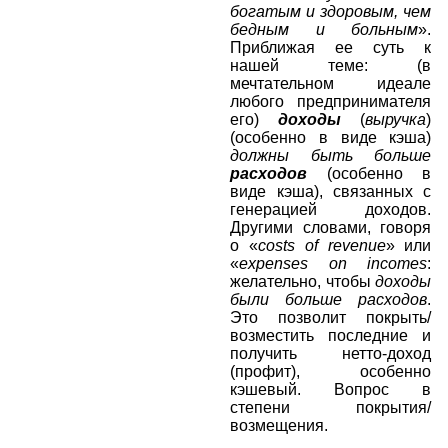
богатым и здоровым, чем
бедным и больным
».
Приближая ее суть к
нашей теме: (в
мечтательном идеале
любого предпринимателя
его)
доходы
(
выручка
)
(особенно в виде кэша)
должны быть больше
расходов
(особенно в
виде кэша), связанных с
генерацией доходов.
Другими словами, говоря
о «
costs
of
revenue
» или
«
expenses
on
incomes
:
желательно, чтобы
доходы
были больше расходов
.
Это позволит покрыть/
возместить последние и
получить нетто-доход
(профит), особенно
кэшевый. Вопрос в
степени покрытия/
возмещения.