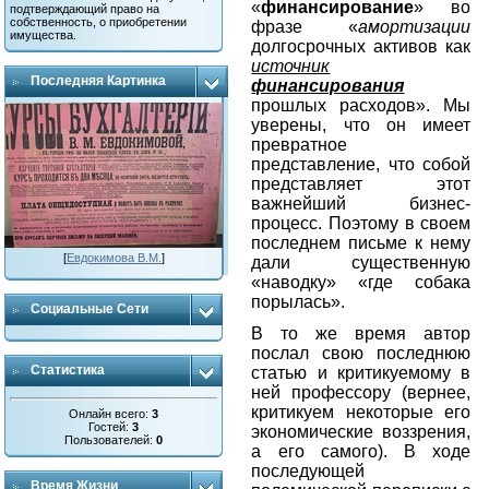
«
финансирование
» во
подтверждающий право на
собственность, о приобретении
фразе «
амортизации
имущества.
долгосрочных активов
как
источник
Последняя Картинка
финансирования
прошлых расходов». Мы
уверены, что он имеет
превратное
представление, что собой
представляет этот
важнейший бизнес-
процесс. Поэтому в своем
последнем письме к нему
[
Евдокимова В.М.
]
дали существенную
«наводку» «где собака
порылась».
Социальные Сети
В то же время автор
послал свою последнюю
Статистика
статью и критикуемому в
ней профессору (вернее,
критикуем некоторые его
Онлайн всего:
3
Гостей:
3
экономические воззрения,
Пользователей:
0
а его самого). В ходе
последующей
Время Жизни