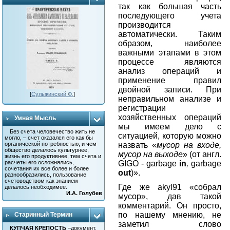
так как большая часть
последующего учета
производится
автоматически. Таким
образом, наиболее
важными этапами в этом
процессе являются
анализ операций и
применение правил
двойной записи. При
[
Сульжинский Ф.
]
неправильном анализе и
регистрации
хозяйственных операций
Умная Мысль
мы имеем дело с
Без счета человечество жить не
ситуацией, которую можно
могло, – счет оказался его как бы
назвать «
мусор на входе,
органической потребностью, и чем
общество делалось культурнее,
мусор на выходе
» (от англ.
жизнь его продуктивнее, тем счета и
GIGO
-
garbage
in
,
garbage
расчеты его осложнялись,
сочетания их все более и более
out
)».
разнообразились, пользование
счетоводством как знанием
Где же
akyl
91 «собрал
делалось необходимее.
И.А. Голубев
мусор», дав такой
комментарий. Он просто,
по нашему мнению, не
Старинный Термин
заметил слово
КУПЧАЯ КРЕПОСТЬ
–документ,