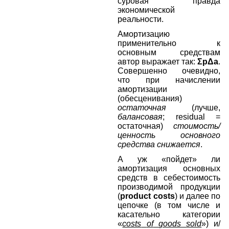
суровая правда
экономической
реальности.
Амортизацию
применительно к
основным средствам
автор выражает так:
ΣрΔа
.
Совершенно очевидно,
что при начислении
амортизации
(обесценивания)
остаточная
(лучше,
балансовая
;
residual
=
остаточная)
стоимость/
ценность основного
средства снижается
.
А уж «пойдет» ли
амортизация основных
средств в себестоимость
производимой продукции
(
product
costs
) и далее по
цепочке (в том числе и
касательно категории
«
costs
of
goods
sold
») и/