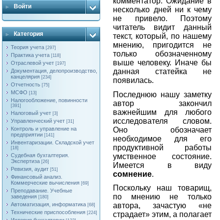
комментатор. Ожидание в
Войти
несколько дней ни к чему
не привело. Поэтому
читатель видит данный
Категория
текст, который, по нашему
мнению, пригодится не
Теория учета
[297]
только обозначенному
Практика учета
[118]
выше человеку. Иначе бы
Отраслевой учет
[197]
данная статейка не
Документация, делопроизводство,
канцелярия
[234]
появилась.
Отчетность
[75]
МСФО
Последнюю нашу заметку
[13]
Налогообложение, повинности
автор закончил
[391]
важнейшим для любого
Налоговый учет
[3]
исследователя словом.
Управленческий учет
[31]
Оно обозначает
Контроль и управление на
предприятии
[141]
необходимое для его
Инвентаризации. Складской учет
продуктивной работы
[18]
умственное состояние.
Судебная бухгалтерия.
Экспертиза
[26]
Имеется в виду
Ревизия, аудит
[51]
сомнение
.
Финансовый анализ.
Коммерческие вычисления
[69]
Поскольку наш товарищ,
Преподавание. Учебные
по мнению не только
заведения
[180]
Автоматизация, информатика
автора, зачастую «не
[68]
Технические приспособления
[224]
страдает» этим, а полагает