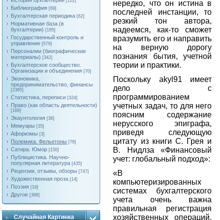
История бухгалтерии
[122]
нередко, что он истина в
Библиография
[69]
последней инстанции, то
Бухгалтерская периодика
[62]
резкий тон автора,
Нормативная база (в
надеемся, как-то сможет
бухгалтерии)
[195]
Государственный контроль и
вразумить его и направить
управление
[579]
на верную дорогу
Персоналии (биографические
познания бытия, учетной
материалы)
[342]
теории и практики.
Бухгалтерское сообщество.
Организации и объединения
[70]
Поскольку
akyl
91 имеет
Экономика,
предпринимательство, финансы
дело с
[2385]
программированием
Статистика, переписи
[324]
учетных задач, то для него
Право (как область деятельности)
[169]
поясним содержание
Экаунтология
[36]
нерусского эпиграфа,
Мемуары
[35]
приведя следующую
Афоризмы
[3]
цитату из книги С. Грея и
Полемика. Фельетоны
[78]
В. Нидлза «Финансовый
Сатира. Юмор
[150]
Публицистика. Научно-
учет: глобальный подход»:
популярная литература
[435]
Рецензии, отзывы, обзоры
«В
[747]
Художественная проза
[14]
компьютеризированных
Поэзия
[18]
системах бухгалтерского
Другое
[388]
учета очень важна
правильная регистрация
хозяйственных операций,
Случайная Картинка