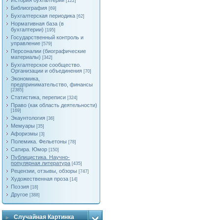
История бухгалтерии
[122]
Библиография
[69]
Бухгалтерская периодика
[62]
Нормативная база (в
бухгалтерии)
[195]
Государственный контроль и
управление
[579]
Персоналии (биографические
материалы)
[342]
Бухгалтерское сообщество.
Организации и объединения
[70]
Экономика,
предпринимательство, финансы
[2385]
Статистика, переписи
[324]
Право (как область деятельности)
[169]
Экаунтология
[36]
Мемуары
[35]
Афоризмы
[3]
Полемика. Фельетоны
[78]
Сатира. Юмор
[150]
Публицистика. Научно-
популярная литература
[435]
Рецензии, отзывы, обзоры
[747]
Художественная проза
[14]
Поэзия
[18]
Другое
[388]
Случайная Картинка