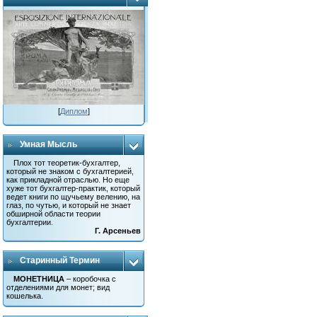
[
Диплом
]
Умная Мысль
Плох тот теоретик-бухгалтер,
который не знаком с бухгалтерией,
как прикладной отраслью. Но еще
хуже тот бухгалтер-практик, который
ведет книги по щучьему велению, на
глаз, по чутью, и который не знает
обширной области теории
бухгалтерии.
Г. Арсеньев
Старинный Термин
МОНЕТНИЦА
– коробочка с
отделениями для монет; вид
кошелька.