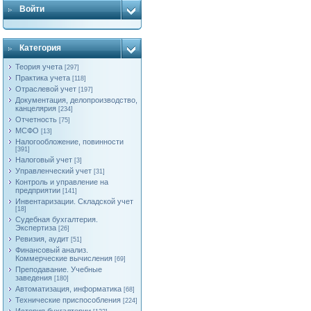
Войти
Категория
Теория учета
[297]
Практика учета
[118]
Отраслевой учет
[197]
Документация, делопроизводство,
канцелярия
[234]
Отчетность
[75]
МСФО
[13]
Налогообложение, повинности
[391]
Налоговый учет
[3]
Управленческий учет
[31]
Контроль и управление на
предприятии
[141]
Инвентаризации. Складской учет
[18]
Судебная бухгалтерия.
Экспертиза
[26]
Ревизия, аудит
[51]
Финансовый анализ.
Коммерческие вычисления
[69]
Преподавание. Учебные
заведения
[180]
Автоматизация, информатика
[68]
Технические приспособления
[224]