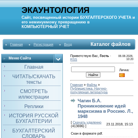
ЭКАУНТОЛОГИЯ
Сайт, посвященный истории
БУХГАЛТЕРСКОГО УЧЕТА
и
его неминуемому превращению в
КОМПЬЮТЕРНЫЙ
УЧЕТ
Каталог файлов
Главная
Регистрация
Вход
Приветствую Вас
,
Гость
·
06.08.2026,
Меню Сайта
RSS
10:20
Главная
Личка:
ЧИТАТЬ/СКАЧАТЬ
тексты
Главная
»
Файлы
»
Публицистика. Научно-
СМОТРЕТЬ
популярная литература
иллюстрации
Чагин Б.А.
Проникновение идей
Реплики
марксизма в Россию. Л.,
ИСТОРИЯ РУССКОЙ
1948
БУХГАЛТЕРИИ
[
Скачать удаленно
23.11.2018, 15:13
(413696) ]
БУХГАЛТЕРСКИЙ
Скан в формате pdf.
СЛОВАРЬ