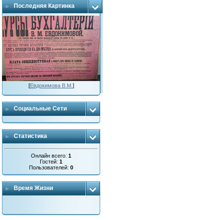
Последняя Картинка
[
Евдокимова В.М.
]
Социальные Сети
Статистика
Онлайн всего:
1
Гостей:
1
Пользователей:
0
Время Жизни