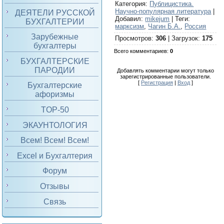
Категория
:
Публицистика.
Научно-популярная литература
|
ДЕЯТЕЛИ РУССКОЙ
Добавил
:
mikejum
|
Теги
:
БУХГАЛТЕРИИ
марксизм
,
Чагин Б.А.
,
Россия
Зарубежные
Просмотров
:
306
|
Загрузок
:
175
бухгалтеры
Всего комментариев
:
0
БУХГАЛТЕРСКИЕ
ПАРОДИИ
Добавлять комментарии могут только
зарегистрированные пользователи.
[
Регистрация
|
Вход
]
Бухгалтерские
афоризмы
TOP-50
ЭКАУНТОЛОГИЯ
Всем! Всем! Всем!
Excel и Бухгалтерия
Форум
Отзывы
Связь