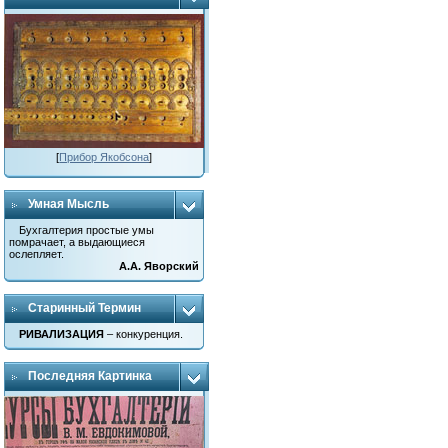
[
Прибор Якобсона
]
Умная Мысль
Бухгалтерия простые умы
помрачает, а выдающиеся
ослепляет.
А.А. Яворский
Старинный Термин
РИВАЛИЗАЦИЯ
– конкуренция.
Последняя Картинка