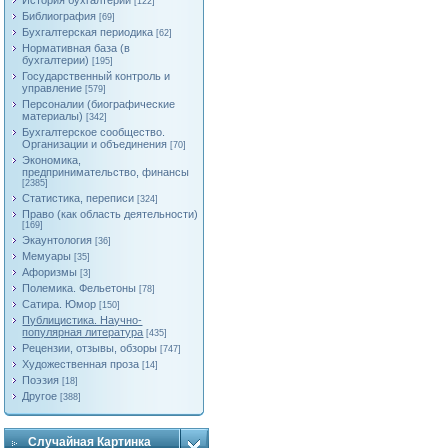
История бухгалтерии
[122]
Библиография
[69]
Бухгалтерская периодика
[62]
Нормативная база (в
бухгалтерии)
[195]
Государственный контроль и
управление
[579]
Персоналии (биографические
материалы)
[342]
Бухгалтерское сообщество.
Организации и объединения
[70]
Экономика,
предпринимательство, финансы
[2385]
Статистика, переписи
[324]
Право (как область деятельности)
[169]
Экаунтология
[36]
Мемуары
[35]
Афоризмы
[3]
Полемика. Фельетоны
[78]
Сатира. Юмор
[150]
Публицистика. Научно-
популярная литература
[435]
Рецензии, отзывы, обзоры
[747]
Художественная проза
[14]
Поэзия
[18]
Другое
[388]
Случайная Картинка