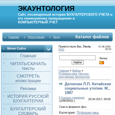
ЭКАУНТОЛОГИЯ
Сайт, посвященный истории
БУХГАЛТЕРСКОГО УЧЕТА
и
его неминуемому превращению в
КОМПЬЮТЕРНЫЙ
УЧЕТ
Каталог файлов
Главная
Регистрация
Вход
Приветствую Вас
,
Гость
·
07.08.2026,
Меню Сайта
RSS
05:53
Главная
Личка:
ЧИТАТЬ/СКАЧАТЬ
тексты
Главная
»
Файлы
»
Публицистика. Научно-
СМОТРЕТЬ
популярная литература
иллюстрации
Делюсин Л.П. Китайские
социальные утопии. М.,
Реплики
1987
ИСТОРИЯ РУССКОЙ
[
Скачать удаленно
20.04.2017, 09:05
БУХГАЛТЕРИИ
(10903552) ]
Скан в формате djvu.
БУХГАЛТЕРСКИЙ
Категория
:
Публицистика.
СЛОВАРЬ