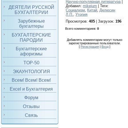
Научно-популярная литература
|
Добавил
:
mikejum
|
Теги
:
ДЕЯТЕЛИ РУССКОЙ
Социализм
,
Китай
,
Делюсин
БУХГАЛТЕРИИ
Л.П.
,
Утопия
Зарубежные
Просмотров
:
405
|
Загрузок
:
196
бухгалтеры
Всего комментариев
:
0
БУХГАЛТЕРСКИЕ
ПАРОДИИ
Добавлять комментарии могут только
зарегистрированные пользователи.
[
Регистрация
|
Вход
]
Бухгалтерские
афоризмы
TOP-50
ЭКАУНТОЛОГИЯ
Всем! Всем! Всем!
Excel и Бухгалтерия
Форум
Отзывы
Связь