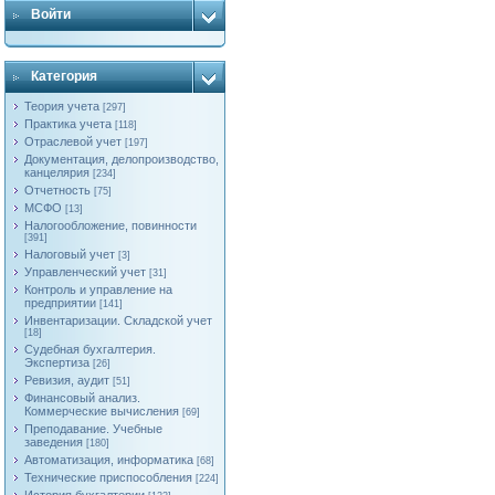
Войти
Категория
Теория учета
[297]
Практика учета
[118]
Отраслевой учет
[197]
Документация, делопроизводство,
канцелярия
[234]
Отчетность
[75]
МСФО
[13]
Налогообложение, повинности
[391]
Налоговый учет
[3]
Управленческий учет
[31]
Контроль и управление на
предприятии
[141]
Инвентаризации. Складской учет
[18]
Судебная бухгалтерия.
Экспертиза
[26]
Ревизия, аудит
[51]
Финансовый анализ.
Коммерческие вычисления
[69]
Преподавание. Учебные
заведения
[180]
Автоматизация, информатика
[68]
Технические приспособления
[224]