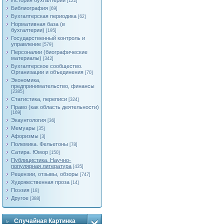
История бухгалтерии
[122]
Библиография
[69]
Бухгалтерская периодика
[62]
Нормативная база (в
бухгалтерии)
[195]
Государственный контроль и
управление
[579]
Персоналии (биографические
материалы)
[342]
Бухгалтерское сообщество.
Организации и объединения
[70]
Экономика,
предпринимательство, финансы
[2385]
Статистика, переписи
[324]
Право (как область деятельности)
[169]
Экаунтология
[36]
Мемуары
[35]
Афоризмы
[3]
Полемика. Фельетоны
[78]
Сатира. Юмор
[150]
Публицистика. Научно-
популярная литература
[435]
Рецензии, отзывы, обзоры
[747]
Художественная проза
[14]
Поэзия
[18]
Другое
[388]
Случайная Картинка