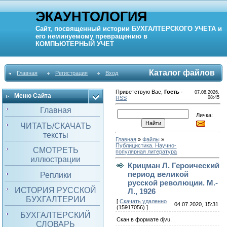
ЭКАУНТОЛОГИЯ
Сайт, посвященный истории
БУХГАЛТЕРСКОГО УЧЕТА
и
его неминуемому превращению в
КОМПЬЮТЕРНЫЙ
УЧЕТ
Каталог файлов
Главная
Регистрация
Вход
Приветствую Вас
,
Гость
·
07.08.2026,
Меню Сайта
RSS
08:45
Главная
Личка:
ЧИТАТЬ/СКАЧАТЬ
тексты
Главная
»
Файлы
»
Публицистика. Научно-
СМОТРЕТЬ
популярная литература
иллюстрации
Крицман Л. Героический
период великой
Реплики
русской революции. М.-
ИСТОРИЯ РУССКОЙ
Л., 1926
БУХГАЛТЕРИИ
[
Скачать удаленно
04.07.2020, 15:31
(15917056) ]
БУХГАЛТЕРСКИЙ
Скан в формате djvu.
СЛОВАРЬ