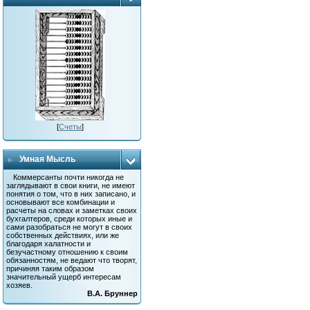
[
Счеты
]
Умная Мысль
Коммерсанты почти никогда не
заглядывают в свои книги, не имеют
понятия о том, что в них записано, и
основывают все комбинации и
расчеты на словах и заметках своих
бухгалтеров, среди которых иные и
сами разобраться не могут в своих
собственных действиях, или же
благодаря халатности и
безучастному отношению к своим
обязанностям, не ведают что творят,
причиняя таким образом
значительный ущерб интересам
хозяев.
В.А. Бруннер