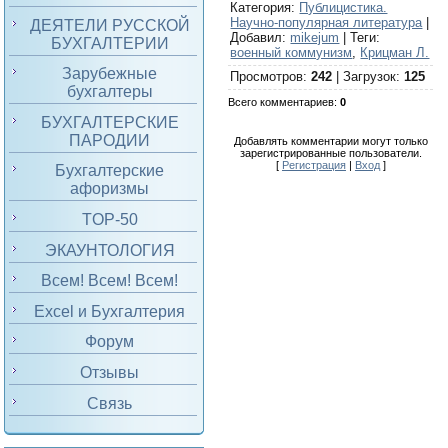
Категория
:
Публицистика.
Научно-популярная литература
|
ДЕЯТЕЛИ РУССКОЙ
Добавил
:
mikejum
|
Теги
:
БУХГАЛТЕРИИ
военный коммунизм
,
Крицман Л.
Зарубежные
Просмотров
:
242
|
Загрузок
:
125
бухгалтеры
Всего комментариев
:
0
БУХГАЛТЕРСКИЕ
ПАРОДИИ
Добавлять комментарии могут только
зарегистрированные пользователи.
[
Регистрация
|
Вход
]
Бухгалтерские
афоризмы
TOP-50
ЭКАУНТОЛОГИЯ
Всем! Всем! Всем!
Excel и Бухгалтерия
Форум
Отзывы
Связь