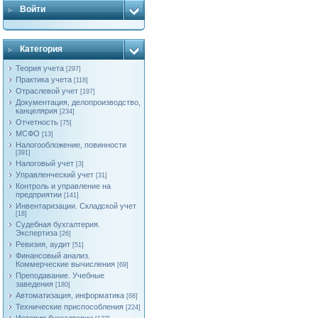
Войти
Категория
Теория учета
[297]
Практика учета
[118]
Отраслевой учет
[197]
Документация, делопроизводство,
канцелярия
[234]
Отчетность
[75]
МСФО
[13]
Налогообложение, повинности
[391]
Налоговый учет
[3]
Управленческий учет
[31]
Контроль и управление на
предприятии
[141]
Инвентаризации. Складской учет
[18]
Судебная бухгалтерия.
Экспертиза
[26]
Ревизия, аудит
[51]
Финансовый анализ.
Коммерческие вычисления
[69]
Преподавание. Учебные
заведения
[180]
Автоматизация, информатика
[68]
Технические приспособления
[224]