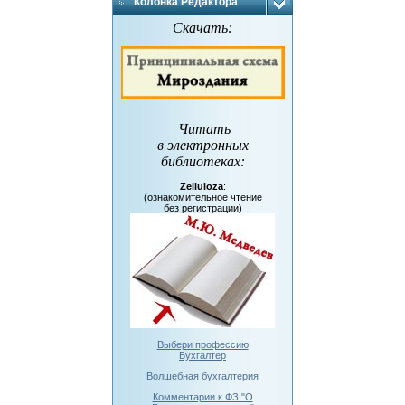
Колонка Редактора
Скачать:
Читать
в электронных
библиотеках
:
Zelluloza
:
(ознакомительное чтение
без регистрации)
Выбери профессию
Бухгалтер
Волшебная бухгалтерия
Комментарии к ФЗ "О