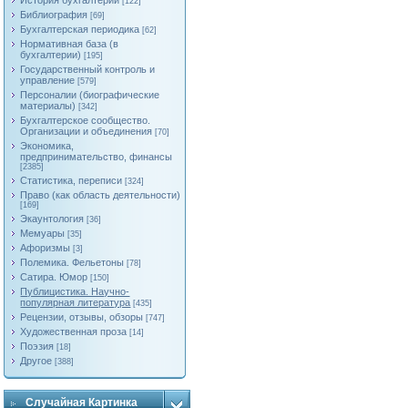
История бухгалтерии
[122]
Библиография
[69]
Бухгалтерская периодика
[62]
Нормативная база (в
бухгалтерии)
[195]
Государственный контроль и
управление
[579]
Персоналии (биографические
материалы)
[342]
Бухгалтерское сообщество.
Организации и объединения
[70]
Экономика,
предпринимательство, финансы
[2385]
Статистика, переписи
[324]
Право (как область деятельности)
[169]
Экаунтология
[36]
Мемуары
[35]
Афоризмы
[3]
Полемика. Фельетоны
[78]
Сатира. Юмор
[150]
Публицистика. Научно-
популярная литература
[435]
Рецензии, отзывы, обзоры
[747]
Художественная проза
[14]
Поэзия
[18]
Другое
[388]
Случайная Картинка