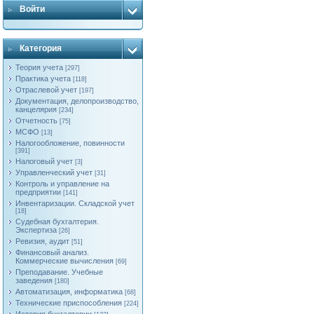
Войти
Категория
Теория учета
[297]
Практика учета
[118]
Отраслевой учет
[197]
Документация, делопроизводство,
канцелярия
[234]
Отчетность
[75]
МСФО
[13]
Налогообложение, повинности
[391]
Налоговый учет
[3]
Управленческий учет
[31]
Контроль и управление на
предприятии
[141]
Инвентаризации. Складской учет
[18]
Судебная бухгалтерия.
Экспертиза
[26]
Ревизия, аудит
[51]
Финансовый анализ.
Коммерческие вычисления
[69]
Преподавание. Учебные
заведения
[180]
Автоматизация, информатика
[68]
Технические приспособления
[224]