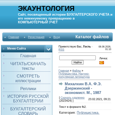
ЭКАУНТОЛОГИЯ
Сайт, посвященный истории
БУХГАЛТЕРСКОГО УЧЕТА
и
его неминуемому превращению в
КОМПЬЮТЕРНЫЙ
УЧЕТ
Каталог файлов
Главная
Регистрация
Вход
Приветствую Вас
,
Гость
·
08.08.2026,
Меню Сайта
RSS
01:10
Главная
Личка:
ЧИТАТЬ/СКАЧАТЬ
тексты
Главная
»
Файлы
»
Публицистика. Научно-
СМОТРЕТЬ
популярная литература
иллюстрации
Михалкин В.А. Ф.Э.
Дзержинский -
Реплики
экономист. М., 1987
ИСТОРИЯ РУССКОЙ
[
Скачать удаленно
23.02.2021, 09:21
БУХГАЛТЕРИИ
(2023424) ]
Текст в формате fb2.
БУХГАЛТЕРСКИЙ
Категория
:
Публицистика.
СЛОВАРЬ