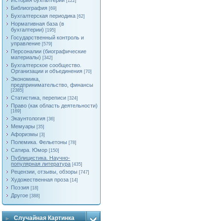
История бухгалтерии
[122]
Библиография
[69]
Бухгалтерская периодика
[62]
Нормативная база (в
бухгалтерии)
[195]
Государственный контроль и
управление
[579]
Персоналии (биографические
материалы)
[342]
Бухгалтерское сообщество.
Организации и объединения
[70]
Экономика,
предпринимательство, финансы
[2385]
Статистика, переписи
[324]
Право (как область деятельности)
[169]
Экаунтология
[36]
Мемуары
[35]
Афоризмы
[3]
Полемика. Фельетоны
[78]
Сатира. Юмор
[150]
Публицистика. Научно-
популярная литература
[435]
Рецензии, отзывы, обзоры
[747]
Художественная проза
[14]
Поэзия
[18]
Другое
[388]
Случайная Картинка