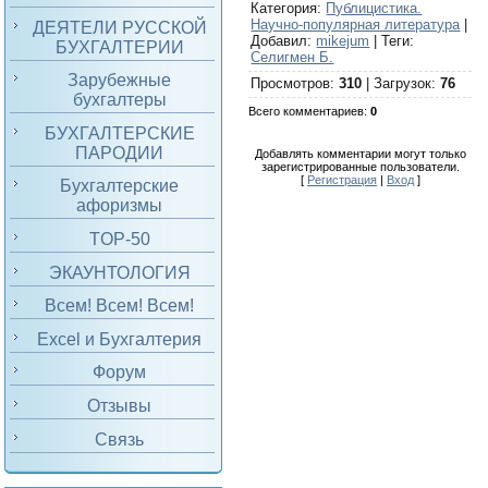
Категория
:
Публицистика.
Научно-популярная литература
|
ДЕЯТЕЛИ РУССКОЙ
Добавил
:
mikejum
|
Теги
:
БУХГАЛТЕРИИ
Селигмен Б.
Зарубежные
Просмотров
:
310
|
Загрузок
:
76
бухгалтеры
Всего комментариев
:
0
БУХГАЛТЕРСКИЕ
ПАРОДИИ
Добавлять комментарии могут только
зарегистрированные пользователи.
[
Регистрация
|
Вход
]
Бухгалтерские
афоризмы
TOP-50
ЭКАУНТОЛОГИЯ
Всем! Всем! Всем!
Excel и Бухгалтерия
Форум
Отзывы
Связь