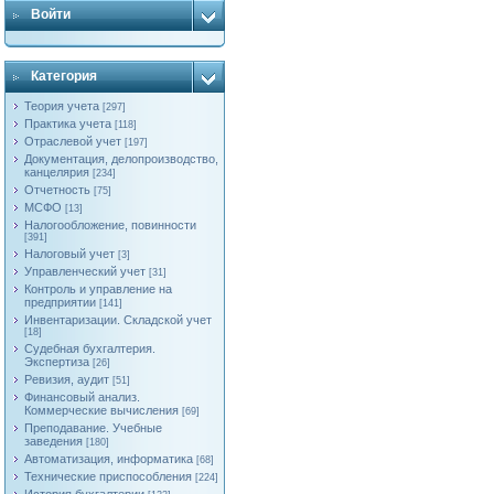
Войти
Категория
Теория учета
[297]
Практика учета
[118]
Отраслевой учет
[197]
Документация, делопроизводство,
канцелярия
[234]
Отчетность
[75]
МСФО
[13]
Налогообложение, повинности
[391]
Налоговый учет
[3]
Управленческий учет
[31]
Контроль и управление на
предприятии
[141]
Инвентаризации. Складской учет
[18]
Судебная бухгалтерия.
Экспертиза
[26]
Ревизия, аудит
[51]
Финансовый анализ.
Коммерческие вычисления
[69]
Преподавание. Учебные
заведения
[180]
Автоматизация, информатика
[68]
Технические приспособления
[224]