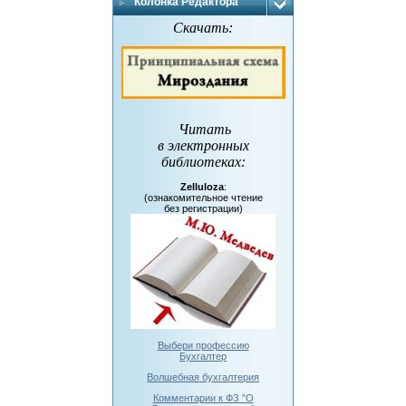
Колонка Редактора
Скачать:
Читать
в электронных
библиотеках
:
Zelluloza
:
(ознакомительное чтение
без регистрации)
Выбери профессию
Бухгалтер
Волшебная бухгалтерия
Комментарии к ФЗ "О