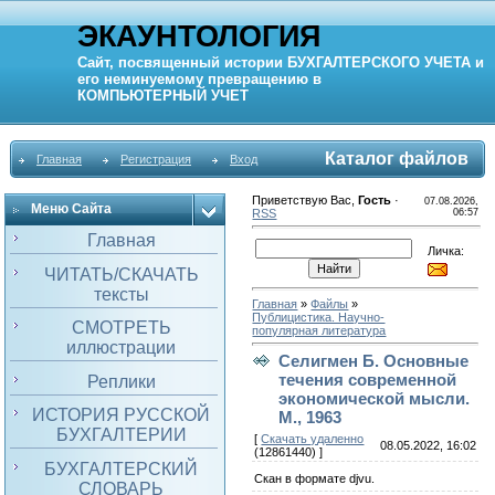
ЭКАУНТОЛОГИЯ
Сайт, посвященный истории
БУХГАЛТЕРСКОГО УЧЕТА
и
его неминуемому превращению в
КОМПЬЮТЕРНЫЙ
УЧЕТ
Каталог файлов
Главная
Регистрация
Вход
Приветствую Вас
,
Гость
·
07.08.2026,
Меню Сайта
RSS
06:57
Главная
Личка:
ЧИТАТЬ/СКАЧАТЬ
тексты
Главная
»
Файлы
»
Публицистика. Научно-
СМОТРЕТЬ
популярная литература
иллюстрации
Селигмен Б. Основные
течения современной
Реплики
экономической мысли.
ИСТОРИЯ РУССКОЙ
М., 1963
БУХГАЛТЕРИИ
[
Скачать удаленно
08.05.2022, 16:02
(12861440) ]
БУХГАЛТЕРСКИЙ
Скан в формате djvu.
СЛОВАРЬ