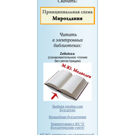
Скачать:
Читать
в электронных
библиотеках
:
Zelluloza
:
(ознакомительное чтение
без регистрации)
Выбери профессию
Бухгалтер
Волшебная бухгалтерия
Комментарии к ФЗ "О
Бухгалтерском учете"
МСФО: переводы на человеческий.