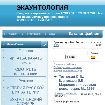
ЭКАУНТОЛОГИЯ
Сайт, посвященный истории
БУХГАЛТЕРСКОГО УЧЕТА
и
его неминуемому превращению в
КОМПЬЮТЕРНЫЙ
УЧЕТ
Каталог файлов
Главная
Регистрация
Вход
Приветствую Вас
,
Гость
·
06.08.2026,
Меню Сайта
RSS
13:50
Главная
Личка:
ЧИТАТЬ/СКАЧАТЬ
тексты
Главная
»
Файлы
»
Публицистика. Научно-
СМОТРЕТЬ
популярная литература
иллюстрации
Тютюкин С.В.,
Шелохаев В.В.
Реплики
Марксисты и русская
ИСТОРИЯ РУССКОЙ
революция. М., 1996
БУХГАЛТЕРИИ
[
Скачать удаленно
28.08.2018, 05:48
(1900544) ]
БУХГАЛТЕРСКИЙ
Скан в формате djvu.
СЛОВАРЬ