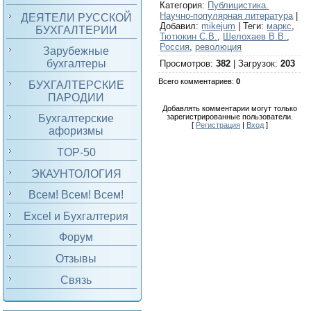
Категория
:
Публицистика.
Научно-популярная литература
|
ДЕЯТЕЛИ РУССКОЙ
Добавил
:
mikejum
|
Теги
:
маркс
,
БУХГАЛТЕРИИ
Тютюкин С.В.
,
Шелохаев В.В.
,
Россия
,
революция
Зарубежные
бухгалтеры
Просмотров
:
382
|
Загрузок
:
203
Всего комментариев
:
0
БУХГАЛТЕРСКИЕ
ПАРОДИИ
Добавлять комментарии могут только
зарегистрированные пользователи.
Бухгалтерские
[
Регистрация
|
Вход
]
афоризмы
TOP-50
ЭКАУНТОЛОГИЯ
Всем! Всем! Всем!
Excel и Бухгалтерия
Форум
Отзывы
Связь