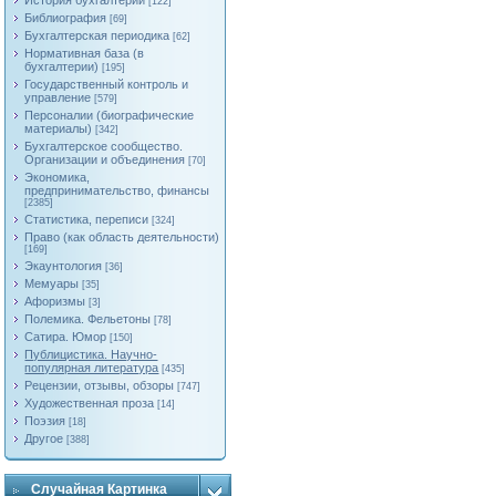
История бухгалтерии
[122]
Библиография
[69]
Бухгалтерская периодика
[62]
Нормативная база (в
бухгалтерии)
[195]
Государственный контроль и
управление
[579]
Персоналии (биографические
материалы)
[342]
Бухгалтерское сообщество.
Организации и объединения
[70]
Экономика,
предпринимательство, финансы
[2385]
Статистика, переписи
[324]
Право (как область деятельности)
[169]
Экаунтология
[36]
Мемуары
[35]
Афоризмы
[3]
Полемика. Фельетоны
[78]
Сатира. Юмор
[150]
Публицистика. Научно-
популярная литература
[435]
Рецензии, отзывы, обзоры
[747]
Художественная проза
[14]
Поэзия
[18]
Другое
[388]
Случайная Картинка