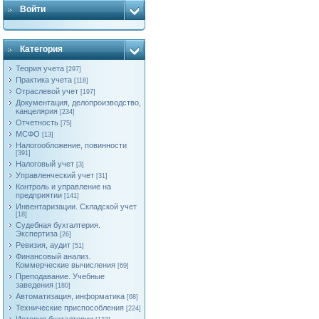
Войти
Категория
Теория учета
[297]
Практика учета
[118]
Отраслевой учет
[197]
Документация, делопроизводство,
канцелярия
[234]
Отчетность
[75]
МСФО
[13]
Налогообложение, повинности
[391]
Налоговый учет
[3]
Управленческий учет
[31]
Контроль и управление на
предприятии
[141]
Инвентаризации. Складской учет
[18]
Судебная бухгалтерия.
Экспертиза
[26]
Ревизия, аудит
[51]
Финансовый анализ.
Коммерческие вычисления
[69]
Преподавание. Учебные
заведения
[180]
Автоматизация, информатика
[68]
Технические приспособления
[224]