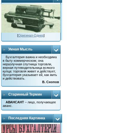
[
Оригинал-Однер
]
Умная Мысль
Бухгалтерия важна и необходима
в быту коммерческом; она
неразлучная спутница торговли,
верная путеводительница всякого
купца: торговля живет и действует,
бухгалтерия указывает ей, как жить
и действовать.
В. Снопов
Старинный Термин
АВАНСАНТ
– лицо, получающее
аванс.
Последняя Картинка