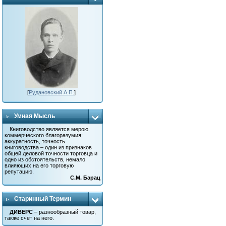
[
Рудановский А.П.
]
Умная Мысль
Книговодство является мерою
коммерческого благоразумия;
аккуратность, точность
книговодства – один из признаков
общей деловой точности торговца и
одно из обстоятельств, немало
влияющих на его торговую
репутацию.
С.М. Барац
Старинный Термин
ДИВЕРС
– разнообразный товар,
также счет на него.