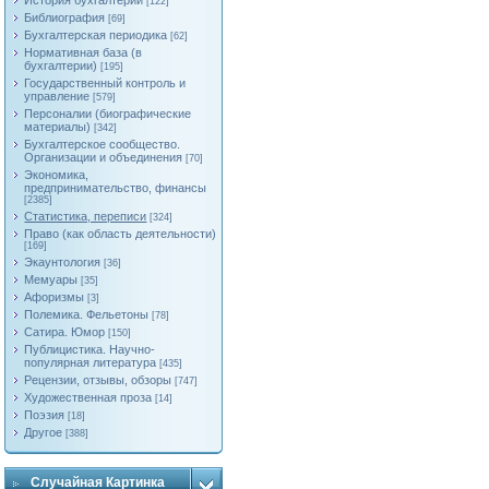
История бухгалтерии
[122]
Библиография
[69]
Бухгалтерская периодика
[62]
Нормативная база (в
бухгалтерии)
[195]
Государственный контроль и
управление
[579]
Персоналии (биографические
материалы)
[342]
Бухгалтерское сообщество.
Организации и объединения
[70]
Экономика,
предпринимательство, финансы
[2385]
Статистика, переписи
[324]
Право (как область деятельности)
[169]
Экаунтология
[36]
Мемуары
[35]
Афоризмы
[3]
Полемика. Фельетоны
[78]
Сатира. Юмор
[150]
Публицистика. Научно-
популярная литература
[435]
Рецензии, отзывы, обзоры
[747]
Художественная проза
[14]
Поэзия
[18]
Другое
[388]
Случайная Картинка