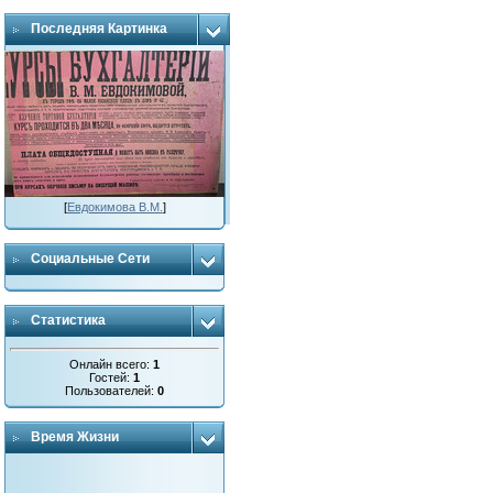
Последняя Картинка
[
Евдокимова В.М.
]
Социальные Сети
Статистика
Онлайн всего:
1
Гостей:
1
Пользователей:
0
Время Жизни