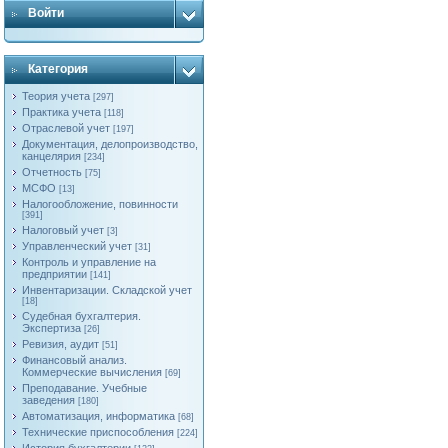
Войти
Категория
Теория учета
[297]
Практика учета
[118]
Отраслевой учет
[197]
Документация, делопроизводство,
канцелярия
[234]
Отчетность
[75]
МСФО
[13]
Налогообложение, повинности
[391]
Налоговый учет
[3]
Управленческий учет
[31]
Контроль и управление на
предприятии
[141]
Инвентаризации. Складской учет
[18]
Судебная бухгалтерия.
Экспертиза
[26]
Ревизия, аудит
[51]
Финансовый анализ.
Коммерческие вычисления
[69]
Преподавание. Учебные
заведения
[180]
Автоматизация, информатика
[68]
Технические приспособления
[224]