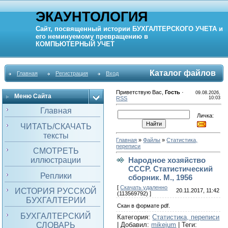
ЭКАУНТОЛОГИЯ
Сайт, посвященный истории
БУХГАЛТЕРСКОГО УЧЕТА
и
его неминуемому превращению в
КОМПЬЮТЕРНЫЙ
УЧЕТ
Каталог файлов
Главная
Регистрация
Вход
Приветствую Вас
,
Гость
·
09.08.2026,
Меню Сайта
RSS
10:03
Главная
Личка:
ЧИТАТЬ/СКАЧАТЬ
тексты
Главная
»
Файлы
»
Статистика,
переписи
СМОТРЕТЬ
иллюстрации
Народное хозяйство
СССР. Статистический
Реплики
сборник. М., 1956
[
Скачать удаленно
ИСТОРИЯ РУССКОЙ
20.11.2017, 11:42
(113569792) ]
БУХГАЛТЕРИИ
Скан в формате pdf.
БУХГАЛТЕРСКИЙ
Категория
:
Статистика, переписи
СЛОВАРЬ
|
Добавил
:
mikejum
|
Теги
: