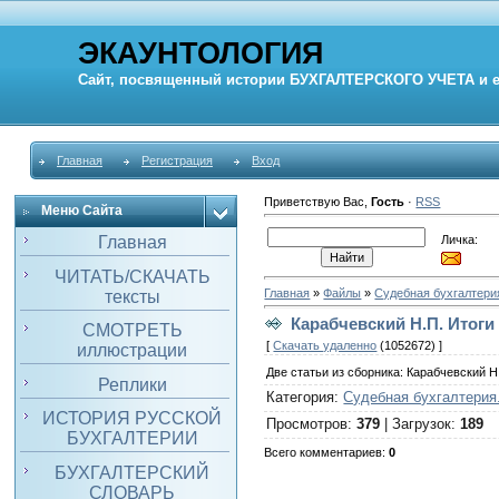
ЭКАУНТОЛОГИЯ
Сайт, посвященный истории
БУХГАЛТЕРСКОГО УЧЕТА
и 
Главная
Регистрация
Вход
Приветствую Вас
,
Гость
·
RSS
Меню Сайта
Личка:
Главная
ЧИТАТЬ/СКАЧАТЬ
Главная
»
Файлы
»
Судебная бухгалтери
тексты
Карабчевский Н.П. Итоги 
СМОТРЕТЬ
[
Скачать удаленно
(1052672) ]
иллюстрации
Две статьи из сборника: Карабчевский Н
Реплики
Категория
:
Судебная бухгалтерия
ИСТОРИЯ РУССКОЙ
Просмотров
:
379
|
Загрузок
:
189
БУХГАЛТЕРИИ
Всего комментариев
:
0
БУХГАЛТЕРСКИЙ
СЛОВАРЬ