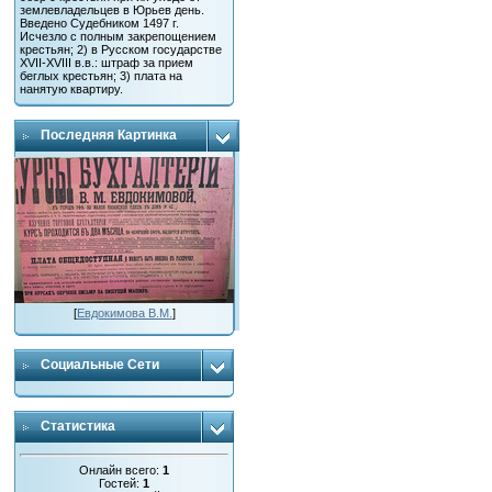
землевладельцев в Юрьев день.
Введено Судебником 1497 г.
Исчезло с полным закрепощением
крестьян; 2) в Русском государстве
XVII-XVIII в.в.: штраф за прием
беглых крестьян; 3) плата на
нанятую квартиру.
Последняя Картинка
[
Евдокимова В.М.
]
Социальные Сети
Статистика
Онлайн всего:
1
Гостей:
1