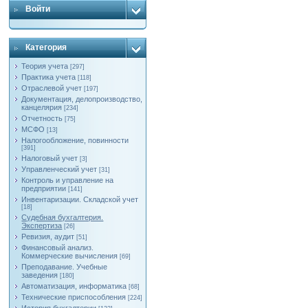
Войти
Категория
Теория учета
[297]
Практика учета
[118]
Отраслевой учет
[197]
Документация, делопроизводство,
канцелярия
[234]
Отчетность
[75]
МСФО
[13]
Налогообложение, повинности
[391]
Налоговый учет
[3]
Управленческий учет
[31]
Контроль и управление на
предприятии
[141]
Инвентаризации. Складской учет
[18]
Судебная бухгалтерия.
Экспертиза
[26]
Ревизия, аудит
[51]
Финансовый анализ.
Коммерческие вычисления
[69]
Преподавание. Учебные
заведения
[180]
Автоматизация, информатика
[68]
Технические приспособления
[224]