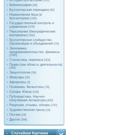
История бухгалтерии
[122]
Библиография
[69]
Бухгалтерская периодика
[62]
Нормативная база (в
бухгалтерии)
[195]
Государственный контроль и
управление
[579]
Персоналии (биографические
материалы)
[342]
Бухгалтерское сообщество.
Организации и объединения
[70]
Экономика,
предпринимательство, финансы
[2385]
Статистика, переписи
[324]
Право (как область деятельности)
[169]
Экаунтология
[36]
Мемуары
[35]
Афоризмы
[3]
Полемика. Фельетоны
[78]
Сатира. Юмор
[150]
Публицистика. Научно-
популярная литература
[435]
Рецензии, отзывы, обзоры
[747]
Художественная проза
[14]
Поэзия
[18]
Другое
[388]
Случайная Картинка