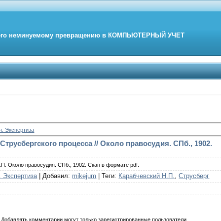
его неминуемому превращению в
КОМПЬЮТЕРНЫЙ
УЧЕТ
я. Экспертиза
Струсбергского процесса // Около правосудия. СПб., 1902.
.П. Около правосудия. СПб., 1902. Скан в формате pdf.
. Экспертиза
|
Добавил
:
mikejum
|
Теги
:
Карабчевский Н.П.
,
Струсберг
Добавлять комментарии могут только зарегистрированные пользователи.