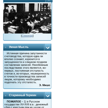
[
Семинар
]
Умная Мысль
Истинная причина запутанности
счетоводства, которую едва ли
вполне сознают, коренится в
запущенности и слишком позднем
составлении записей. Неизбежным
последствием этого является, во-
первых, постоянная отсталость
счетов и, во-вторых, неуверенность
в точности производства записей
лицом, которому необходимо
подогнать эту отсталость.
Э. Мишо
Старинный Термин
ПОЖИЛОЕ
– 1) в Русском
государстве XV-XVII в.в.: денежный
сбор с крестьян при их уходе от