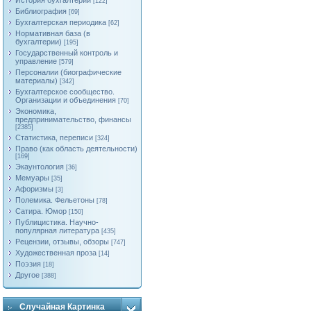
История бухгалтерии
[122]
Библиография
[69]
Бухгалтерская периодика
[62]
Нормативная база (в
бухгалтерии)
[195]
Государственный контроль и
управление
[579]
Персоналии (биографические
материалы)
[342]
Бухгалтерское сообщество.
Организации и объединения
[70]
Экономика,
предпринимательство, финансы
[2385]
Статистика, переписи
[324]
Право (как область деятельности)
[169]
Экаунтология
[36]
Мемуары
[35]
Афоризмы
[3]
Полемика. Фельетоны
[78]
Сатира. Юмор
[150]
Публицистика. Научно-
популярная литература
[435]
Рецензии, отзывы, обзоры
[747]
Художественная проза
[14]
Поэзия
[18]
Другое
[388]
Случайная Картинка