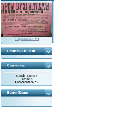
[
Евдокимова В.М.
]
Социальные Сети
Статистика
Онлайн всего:
4
Гостей:
4
Пользователей:
0
Время Жизни