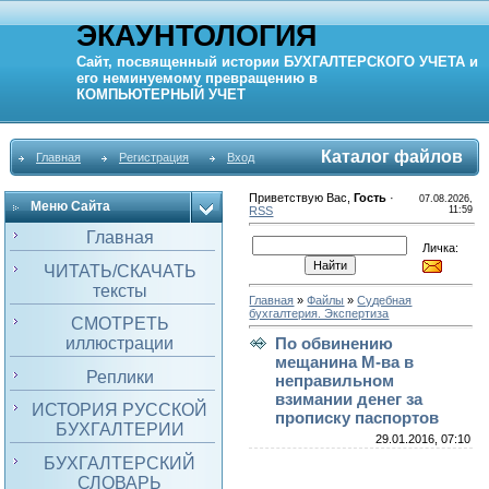
ЭКАУНТОЛОГИЯ
Сайт, посвященный истории
БУХГАЛТЕРСКОГО УЧЕТА
и
его неминуемому превращению в
КОМПЬЮТЕРНЫЙ
УЧЕТ
Каталог файлов
Главная
Регистрация
Вход
Приветствую Вас
,
Гость
·
07.08.2026,
Меню Сайта
RSS
11:59
Главная
Личка:
ЧИТАТЬ/СКАЧАТЬ
тексты
Главная
»
Файлы
»
Судебная
бухгалтерия. Экспертиза
СМОТРЕТЬ
иллюстрации
По обвинению
мещанина М-ва в
Реплики
неправильном
взимании денег за
ИСТОРИЯ РУССКОЙ
прописку паспортов
БУХГАЛТЕРИИ
29.01.2016, 07:10
БУХГАЛТЕРСКИЙ
СЛОВАРЬ