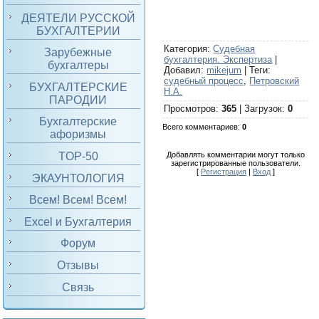
ДЕЯТЕЛИ РУССКОЙ
БУХГАЛТЕРИИ
Категория
:
Судебная
Зарубежные
бухгалтерия. Экспертиза
|
бухгалтеры
Добавил
:
mikejum
|
Теги
:
судебный процесс
,
Петровский
БУХГАЛТЕРСКИЕ
Н.А.
ПАРОДИИ
Просмотров
:
365
|
Загрузок
:
0
Бухгалтерские
Всего комментариев
:
0
афоризмы
TOP-50
Добавлять комментарии могут только
зарегистрированные пользователи.
[
Регистрация
|
Вход
]
ЭКАУНТОЛОГИЯ
Всем! Всем! Всем!
Excel и Бухгалтерия
Форум
Отзывы
Связь