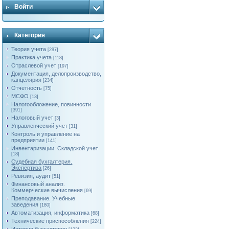
Войти
Категория
Теория учета
[297]
Практика учета
[118]
Отраслевой учет
[197]
Документация, делопроизводство,
канцелярия
[234]
Отчетность
[75]
МСФО
[13]
Налогообложение, повинности
[391]
Налоговый учет
[3]
Управленческий учет
[31]
Контроль и управление на
предприятии
[141]
Инвентаризации. Складской учет
[18]
Судебная бухгалтерия.
Экспертиза
[26]
Ревизия, аудит
[51]
Финансовый анализ.
Коммерческие вычисления
[69]
Преподавание. Учебные
заведения
[180]
Автоматизация, информатика
[68]
Технические приспособления
[224]