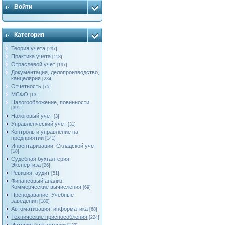
Войти
Категория
Теория учета
[297]
Практика учета
[118]
Отраслевой учет
[197]
Документация, делопроизводство,
канцелярия
[234]
Отчетность
[75]
МСФО
[13]
Налогообложение, повинности
[391]
Налоговый учет
[3]
Управленческий учет
[31]
Контроль и управление на
предприятии
[141]
Инвентаризации. Складской учет
[18]
Судебная бухгалтерия.
Экспертиза
[26]
Ревизия, аудит
[51]
Финансовый анализ.
Коммерческие вычисления
[69]
Преподавание. Учебные
заведения
[180]
Автоматизация, информатика
[68]
Технические приспособления
[224]