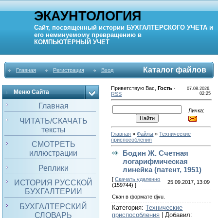
ЭКАУНТОЛОГИЯ
Сайт, посвященный истории
БУХГАЛТЕРСКОГО УЧЕТА
и
его неминуемому превращению в
КОМПЬЮТЕРНЫЙ
УЧЕТ
Каталог файлов
Главная
Регистрация
Вход
Приветствую Вас
,
Гость
·
07.08.2026,
Меню Сайта
RSS
02:25
Главная
Личка:
ЧИТАТЬ/СКАЧАТЬ
тексты
Главная
»
Файлы
»
Технические
приспособления
СМОТРЕТЬ
иллюстрации
Бодин Ж. Счетная
логарифмическая
Реплики
линейка (патент, 1951)
[
Скачать удаленно
ИСТОРИЯ РУССКОЙ
25.09.2017, 13:09
(159744) ]
БУХГАЛТЕРИИ
Скан в формате djvu.
БУХГАЛТЕРСКИЙ
Категория
:
Технические
СЛОВАРЬ
приспособления
|
Добавил
: