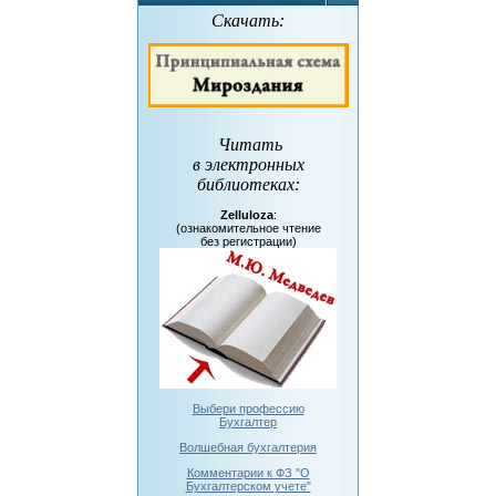
Скачать:
Читать
в электронных
библиотеках
:
Zelluloza
:
(ознакомительное чтение
без регистрации)
Выбери профессию
Бухгалтер
Волшебная бухгалтерия
Комментарии к ФЗ "О
Бухгалтерском учете"