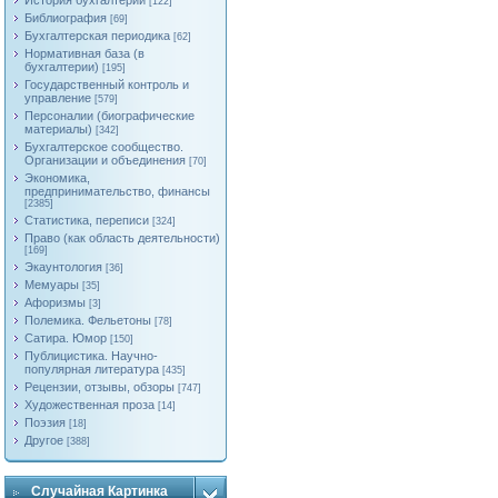
История бухгалтерии
[122]
Библиография
[69]
Бухгалтерская периодика
[62]
Нормативная база (в
бухгалтерии)
[195]
Государственный контроль и
управление
[579]
Персоналии (биографические
материалы)
[342]
Бухгалтерское сообщество.
Организации и объединения
[70]
Экономика,
предпринимательство, финансы
[2385]
Статистика, переписи
[324]
Право (как область деятельности)
[169]
Экаунтология
[36]
Мемуары
[35]
Афоризмы
[3]
Полемика. Фельетоны
[78]
Сатира. Юмор
[150]
Публицистика. Научно-
популярная литература
[435]
Рецензии, отзывы, обзоры
[747]
Художественная проза
[14]
Поэзия
[18]
Другое
[388]
Случайная Картинка