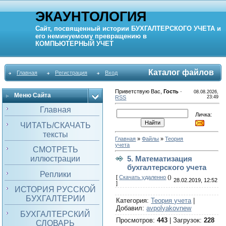
ЭКАУНТОЛОГИЯ
Сайт, посвященный истории
БУХГАЛТЕРСКОГО УЧЕТА
и
его неминуемому превращению в
КОМПЬЮТЕРНЫЙ
УЧЕТ
Каталог файлов
Главная
Регистрация
Вход
Приветствую Вас
,
Гость
·
08.08.2026,
Меню Сайта
RSS
23:49
Главная
Личка:
ЧИТАТЬ/СКАЧАТЬ
тексты
Главная
»
Файлы
»
Теория
учета
СМОТРЕТЬ
иллюстрации
5. Математизация
бухгалтерского учета
Реплики
[
Скачать удаленно
()
28.02.2019, 12:52
]
ИСТОРИЯ РУССКОЙ
БУХГАЛТЕРИИ
Категория
:
Теория учета
|
Добавил
:
avpolyakovnew
БУХГАЛТЕРСКИЙ
Просмотров
:
443
|
Загрузок
:
228
СЛОВАРЬ