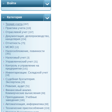
Войти
Категория
Теория учета
[297]
Практика учета
[118]
Отраслевой учет
[197]
Документация, делопроизводство,
канцелярия
[234]
Отчетность
[75]
МСФО
[13]
Налогообложение, повинности
[391]
Налоговый учет
[3]
Управленческий учет
[31]
Контроль и управление на
предприятии
[141]
Инвентаризации. Складской учет
[18]
Судебная бухгалтерия.
Экспертиза
[26]
Ревизия, аудит
[51]
Финансовый анализ.
Коммерческие вычисления
[69]
Преподавание. Учебные
заведения
[180]
Автоматизация, информатика
[68]
Технические приспособления
[224]