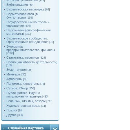
История бухгалтерии
[122]
Библиография
[69]
Бухгалтерская периодика
[62]
Нормативная база (в
бухгалтерии)
[195]
Государственный контроль и
управление
[579]
Персоналии (биографические
материалы)
[342]
Бухгалтерское сообщество.
Организации и объединения
[70]
Экономика,
предпринимательство, финансы
[2385]
Статистика, переписи
[324]
Право (как область деятельности)
[169]
Экаунтология
[36]
Мемуары
[35]
Афоризмы
[3]
Полемика. Фельетоны
[78]
Сатира. Юмор
[150]
Публицистика. Научно-
популярная литература
[435]
Рецензии, отзывы, обзоры
[747]
Художественная проза
[14]
Поэзия
[18]
Другое
[388]
Случайная Картинка