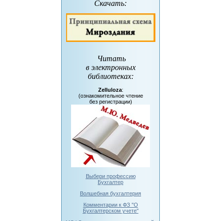
Скачать:
Читать
в электронных
библиотеках
:
Zelluloza
:
(ознакомительное чтение
без регистрации)
Выбери профессию
Бухгалтер
Волшебная бухгалтерия
Комментарии к ФЗ "О
Бухгалтерском учете"