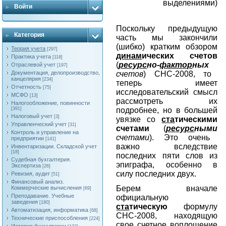
выделениями)
Войти
Поскольку предыдущую
Категория
часть мы закончили
(шибко) кратким обзором
Теория учета
[297]
динам
ических счетов
Практика учета
[118]
(
ресурс
но-
фактор
ных
Отраслевой учет
[197]
счетов
) СНС-2008, то
Документация, делопроизводство,
канцелярия
[234]
теперь имеет
Отчетность
[75]
исследовательский смысл
МСФО
[13]
рассмотреть их
Налогообложение, повинности
подробнее, но в большей
[391]
Налоговый учет
[3]
увязке со
ста
тическими
Управленческий учет
[31]
счетами
(
ресурс
ными
Контроль и управление на
счетами
). Это очень
предприятии
[141]
важно вследствие
Инвентаризации. Складской учет
[18]
последних пяти слов из
Судебная бухгалтерия.
эпиграфа, особенно в
Экспертиза
[26]
силу последних двух.
Ревизия, аудит
[51]
Финансовый анализ.
Берем вначале
Коммерческие вычисления
[69]
Преподавание. Учебные
официальную
заведения
[180]
ста
тическую
формулу
Автоматизация, информатика
[68]
СНС-2008, находящую
Технические приспособления
[224]
свое счетное воплощение