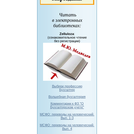
Читать
в электронных
библиотеках
:
Zelluloza
:
(ознакомительное чтение
без регистрации)
Выбери профессию
Бухгалтер
Волшебная бухгалтерия
Комментарии к ФЗ "О
Бухгалтерском учете"
МСФО: переводы на человеческий.
Вып. 1-3
МСФО: переводы на человеческий.
Вып. 4