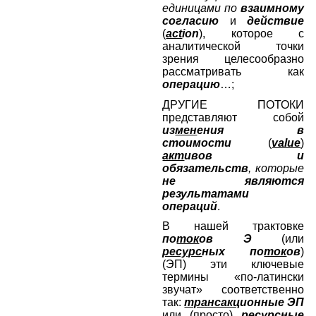
единицами по
взаимному
согласию
и
действие
(
act
ion
), которое с
аналитической точки
зрения целесообразно
рассматривать как
операцию
…;
ДРУГИЕ ПОТОКИ
представляют собой
из
мен
ения в
стоимости
(
value
)
акт
ивов и
обязательств
, которые
не являются
результатами
операций
.
В нашей трактовке
по
ток
ов Э
(или
ресурс
ных по
ток
ов
)
(ЭП) эти ключевые
термины «по-латински
звучат» соответственно
так:
трансакц
ионные ЭП
или (просто)
ресурс
ные