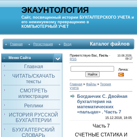
ЭКАУНТОЛОГИЯ
Сайт, посвященный истории
БУХГАЛТЕРСКОГО УЧЕТА
и
его неминуемому превращению в
КОМПЬЮТЕРНЫЙ
УЧЕТ
Каталог файлов
Главная
Регистрация
Вход
Приветствую Вас
,
Гость
·
10.08.2026,
Меню Сайта
RSS
09:17
Главная
Личка:
ЧИТАТЬ/СКАЧАТЬ
тексты
Главная
»
Файлы
»
Теория
учета
СМОТРЕТЬ
иллюстрации
Богданчик С. Двойная
бухгалтерия на
Реплики
математических
«пальцах» . Часть 7
ИСТОРИЯ РУССКОЙ
15.12.2018, 18:05
БУХГАЛТЕРИИ
Часть 7
БУХГАЛТЕРСКИЙ
СЧЕТНЫЕ СТАТИКА И
СЛОВАРЬ