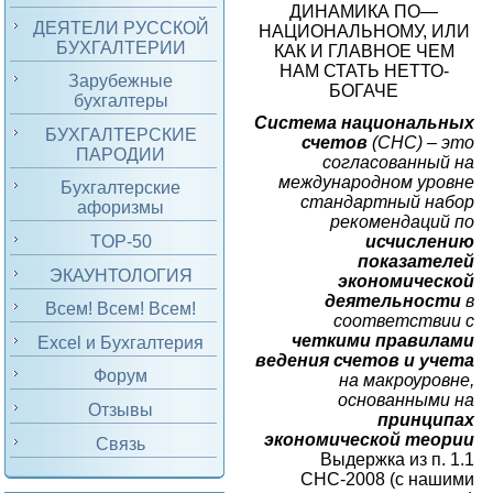
ДИНАМИКА ПО—
ДЕЯТЕЛИ РУССКОЙ
НАЦИОНАЛЬНОМУ, ИЛИ
БУХГАЛТЕРИИ
КАК И ГЛАВНОЕ ЧЕМ
НАМ СТАТЬ НЕТТО-
Зарубежные
БОГАЧЕ
бухгалтеры
Система национальных
БУХГАЛТЕРСКИЕ
счетов
(СНС) – это
ПАРОДИИ
согласованный на
международном уровне
Бухгалтерские
стандартный набор
афоризмы
рекомендаций по
исчислению
TOP-50
показателей
ЭКАУНТОЛОГИЯ
экономической
деятельности
в
Всем! Всем! Всем!
соответствии с
четкими правилами
Excel и Бухгалтерия
ведения счетов и учета
Форум
на макроуровне,
основанными на
Отзывы
принципах
экономической теории
Связь
Выдержка из п. 1.1
СНС-2008 (с нашими