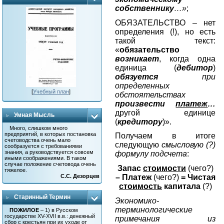
собственнику
…»
;
ОБЯЗАТЕЛЬСТВО – нет
определения (!), но есть
такой текст:
«
обязательство
возникает
, когда одна
единица (
дебитор
)
обязуется
при
определенных
[
Учебный план
]
обстоятельствах
произвести
платеж
…
другой единице
Умная Мысль
(
кредитору
)».
Много, слишком много
предприятий, в которых постановка
Получаем в итоге
счетоводства очень мало
следующую
смысловую (?)
сообразуется с требованиями
знания, а руководствуется совсем
формулу подсчета
:
иными соображениями. В таком
случае положение счетовода очень
Запас
стоимости
(чего?)
тяжелое.
– Платеж
(чего?)
= Чистая
С.С. Дезорцев
стоимость
капитала
(?)
Старинный Термин
Экономико-
терминологические
ПОЖИЛОЕ
– 1) в Русском
государстве XV-XVII в.в.: денежный
примечания из
сбор с крестьян при их уходе от