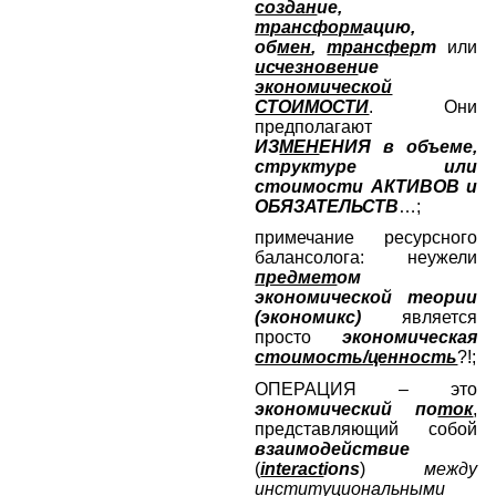
создан
ие,
трансформ
ацию,
об
мен
,
трансфер
т
или
исчезновен
ие
экономической
СТОИМОСТИ
. Они
предполагают
ИЗ
МЕН
ЕНИЯ в объеме,
структуре или
стоимости АКТИВОВ и
ОБЯЗАТЕЛЬСТВ
…;
примечание ресурсного
балансолога: неужели
предмет
ом
экономической теории
(экономикс)
является
просто
экономическая
стоимость/ценность
?!;
ОПЕРАЦИЯ – это
экономический по
ток
,
представляющий собой
взаимодействие
(
interact
ions
)
между
институциональными