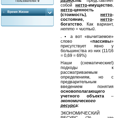
разно
сть
представляет
Пользователей:
0
собой
нетто
-имущество
,
нетто
-ценность
Время Жизни
(стоимость)
,
нетто
-
состояние,
нетто
-
богатство
.
Как вариант,
нетто = чистый
.
. ▪ а вот «вычитаемое»
слово «
пассивы
»
присутствует явно у
большинства из них (11/16
= 0,69 = 69%)
Наши (схематические!)
подходы к
рассматриваемым
определениям, но с
предварительным
введением понятия
основополагающего
учетного объекта
–
экономического
ресурс
а
:
ЭКОНОМИЧЕСКИЙ
РЕСУРС (Э) - это