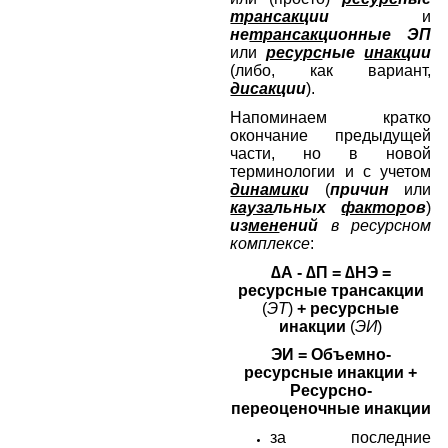
трансакц
ии
и
не
трансакц
ионные ЭП
или
ресурс
ные
инакц
ии
(либо, как вариант,
дисакц
ии
).
Напоминаем кратко
окончание предыдущей
части, но в новой
терминологии и с учетом
динамик
и
(
причин
или
кауза
льных
фактор
ов
)
из
мен
ений
в ресурсном
комплексе
:
∆А - ∆П = ∆НЭ =
ресурсные трансакции
(
ЭТ
)
+ ресурсные
инакции
(
ЭИ
)
ЭИ = Объемно-
ресурсные инакции +
Ресурсно-
переоценочные инакции
за последние