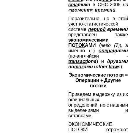
ста
тики
в СНС-2008
на
«
момент
»
времени
.
Поразительно, но в этой
учетно-статистической
системе
период
времени
представлен также
экономическими
ПО
ТОК
АМИ
(
чего (?)
), а
именно (1)
опера
циями
(по-английски -
transact
ions
) и
другими
по
ток
ами
(
other
flow
s
):
Экономические потоки =
Операции + Другие
потоки
Приведем выдержку из их
официальных
определений, но с нашими
выделениями и
вставками:
ЭКОНОМИЧЕСКИЕ
ПОТОКИ отражают