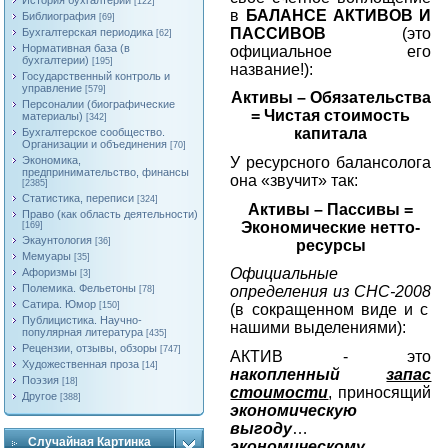
История бухгалтерии
[122]
в
БАЛАНСЕ АКТИВОВ И
Библиография
[69]
ПАССИВОВ
(это
Бухгалтерская периодика
[62]
Нормативная база (в
официальное его
бухгалтерии)
[195]
название!):
Государственный контроль и
управление
[579]
Активы – Обязательства
Персоналии (биографические
= Чистая стоимость
материалы)
[342]
капитала
Бухгалтерское сообщество.
Организации и объединения
[70]
У ресурсного балансолога
Экономика,
предпринимательство, финансы
она «звучит» так:
[2385]
Статистика, переписи
[324]
Активы – Пассивы =
Право (как область деятельности)
Экономические нетто-
[169]
Экаунтология
[36]
ресурсы
Мемуары
[35]
Официальные
Афоризмы
[3]
Полемика. Фельетоны
определения из СНС-2008
[78]
Сатира. Юмор
[150]
(в сокращенном виде и с
Публицистика. Научно-
нашими выделениями):
популярная литература
[435]
Рецензии, отзывы, обзоры
[747]
АКТИВ - это
Художественная проза
[14]
накопленный
запас
Поэзия
[18]
стоимости
, приносящий
Другое
[388]
экономическую
выгоду
…
Случайная Картинка
экономическому