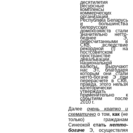
десятилетия
ресурсные
комплексы
коммерческих
организаций
Республика Беларусь
и большинства
белорусских
домохозяйств стали
значительно нетто-
беднее Э,
пересчитанными в
СКВ, вследствие
рекордной (!) на
постсоветском
пространстве
девальвации
национальной
валюты. Выручают
нас ЭТ, благодаря
которым они стали
нетто-богаче Э при
перерасчете в СКВ,
правда, этого нельзя
категорически
утверждать
применительно к
событиям после
2010 г.
Далее
очень кратко и
схематично
о том,
как
(не
только) гражданам
Синеокой
стать
нетто-
богаче
Э, осуществляя