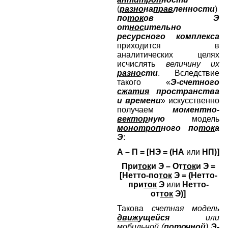
(
разно
на
прав
ленности
)
по
ток
ов Э
от
нос
ительно
ресурсного комплекса
приходится в
аналитических целях
исчислять
величину их
разно
сти
. Вследствие
такого «
Э-счетного
сжатия
пространства
и времени
» искусственно
получаем
моментно-
вектор
ную
модель
монотроп
ного по
ток
а
Э
:
А – П = [НЭ = (НА
или
НП)]
При
ток
и Э – От
ток
и Э =
[Нетто-по
ток
Э = (Нетто-
при
ток
Э
или
Нетто-
от
ток
Э)]
Такова
счетная модель
движ
ущейся
или
мобил
ьной (
по
точ
ной
)
Э-