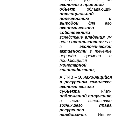
экономико-правовой
объект
, обладающий
потенциальной
полезностью и
выгодой
для его
экономического
собственника
вследствие
владения
им
и/или
использования
его
в
экономической
активности
в течение
периода времени и
поддающийся
монетарной
квантификации
;
АКТИВ
–
Э
,
находящийся
в
ресурсном комплексе
экономического
субъекта
и/или
подлежащий получению
в него
вследствие
возникшего
права
ресурсного
требования
. Иными