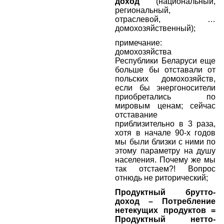
доход
(национальный,
региональный,
отраслевой, …
домохозяйственный);
примечание:
домохозяйства
Республики Беларуси еще
больше бы отставали от
польских домохозяйств,
если бы энергоносители
приобретались по
мировым ценам; сейчас
отставание
приблизительно в 3 раза,
хотя в начале 90-х годов
мы были близки с ними по
этому параметру на душу
населения. Почему же мы
так отстаем?! Вопрос
отнюдь не риторический;
Продуктный брутто-
доход – Потребление
нетекущих продуктов =
Продуктный нетто-