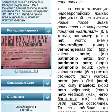
«прошлого»
:
землевладельцев в Юрьев день.
Введено Судебником 1497 г.
Исчезло с полным закрепощением
▪ на соответствующих
крестьян; 2) в Русском государстве
индоевропейских языках
XVII-XVIII в.в.: штраф за прием
беглых крестьян; 3) плата на
официальной статистики
нанятую квартиру.
нигде после знака
равенства не встречаем
Последняя Картинка
понятия «
капитал
»
(!), а
только, например: (англ.)
net
worth
; (нем.)
rein
verm
ö
gen
;
(нидер.)
vermongen
ssaldo
;
(
фр.)
valeur
nette
; (ит.)
patrimonio
netto
; (исп.)
patrimonio
neto
; (порт.)
patrimonio
liquid
; (рум.)
[
Евдокимова В.М.
]
valoarea
neta
; (бол.)
нетна
стойност; (пол.)
warto
ść
netto
; (чеш.) č
isti
jmeni
;
Социальные Сети
(сл.) č
isty
majetok
; (хор.)
neto
vrijednost
; (слов.)
neto
vrednost
; (мак.)
нето
Статистика
богатство
; (гр.) καθαρη
θεση (чистое
состояние
)
.
Онлайн всего:
1
То есть, обобщая, эта
Гостей:
1