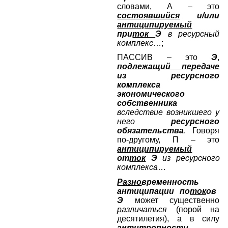
словами, А – это
состоявшийся
и/или
антиципируемый
при
ток
Э
в ресурсный
комплекс
…;
ПАССИВ – это
Э
,
подлежащий передаче
из ресурсного
комплекса
экономического
собственника
вследствие возникшего у
него
ресурсного
обязательства
. Говоря
по-другому, П – это
антиципируемый
от
ток
Э
из ресурсного
комплекса
…
Разно
временность
антиципации
по
ток
ов
Э
может существенно
разл
ичаться
(порой на
десятилетия), а в силу
антитроп
ности