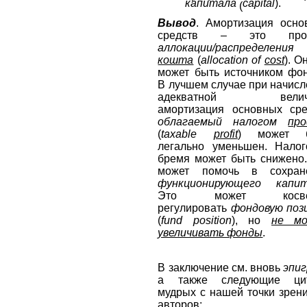
капитала
capital
).
(
Вывод
. Амортизация осно
средств – это проц
аллокации/распределения
кошта
(
allocation
of
cost
). О
может быть источником фон
В лучшем случае при начис
адекватной велич
амортизация основных сре
облагаемый налогом
пр
(
taxable
profit
) может 
легально уменьшен. Налог
бремя может быть снижено.
может помочь в сохран
функционирующего
капи
Это может косве
регулировать
фондовую поз
(
fund
position
), но
не м
увеличивать фонды
.
В заключение см. вновь
эпи
а также следующие ци
мудрых с нашей точки зрен
авторов: