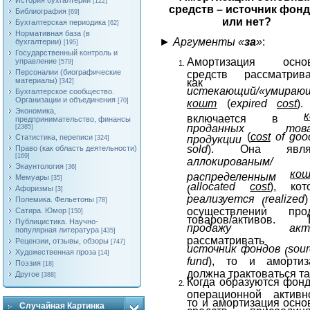
История бухгалтерии
[122]
средств – источник фон
Библиография
[69]
или нет?
Бухгалтерская периодика
[62]
Нормативная база (в
►
Аргументы «
за
»
:
бухгалтерии)
[195]
Государственный контроль и
Амортизация осно
управление
[579]
Персоналии (биографические
средств рассматрива
материалы)
как
[342]
истекающий/«умираю
Бухгалтерское сообщество.
Организации и объединения
[70]
кошт
(
expired
cost
).
Экономика,
включается в
предпринимательство, финансы
проданных товар
[2385]
(
cost
of
goo
Статистика, переписи
продукции
[324]
sold
). Она являе
Право (как область деятельности)
[169]
аллокированым/
Экаунтология
[36]
ко
распределенным
Мемуары
[35]
allocated
cost
), кот
(
Афоризмы
[3]
реализуется
realized
Полемика. Фельетоны
(
[78]
осуществлении про
Сатира. Юмор
[150]
товаров/активов. 
Публицистика. Научно-
продажу акти
популярная литература
[435]
рассматривать 
Рецензии, отзывы, обзоры
[747]
источник фондов
sour
(
Художественная проза
[14]
fund
), то и амортиз
Поэзия
[18]
должна трактоваться та
Другое
[388]
Когда образуются фон
операционной активно
то и амортизация осн
Случайная Картинка
средств присоединя