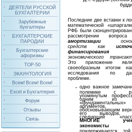
будд
ДЕЯТЕЛИ РУССКОЙ
БУХГАЛТЕРИИ
Последние две вставки к ло
Зарубежные
математической «шпаргалк
бухгалтеры
РФБ были сконцентрирован
рассмотрении вопрос
БУХГАЛТЕРСКИЕ
амортизации
основн
ПАРОДИИ
средств как
источ
Бухгалтерские
финансирования
афоризмы
экономического трансак
Это приложение явля
TOP-50
своеобразным итогом на
исследования по да
ЭКАУНТОЛОГИЯ
проблеме.
Всем! Всем! Всем!
одно важное замечани
Excel и Бухгалтерия
полемике с ра
упомянутым професс
одним из е
Форум
«фундаментальных»
аргументов,
Отзывы
обосновывающим верн
его выводов, 
следующий «пасс
Связь
МНОГИЕ учен
экономисты
придерживаются то