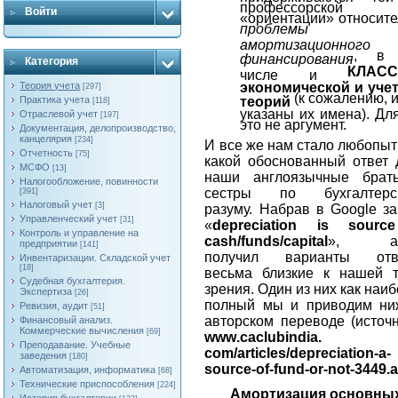
профессорской
Войти
«ориентации» относит
проблемы
амортизационного
, в 
финансирования
Категория
КЛАС
числе и
экономической и уче
Теория учета
[297]
(к сожалению, 
теорий
Практика учета
[118]
указаны их имена). Дл
Отраслевой учет
[197]
это не аргумент.
Документация, делопроизводство,
канцелярия
[234]
И все же нам стало любопыт
Отчетность
[75]
какой обоснованный ответ 
МСФО
[13]
наши англоязычные брат
Налогообложение, повинности
сестры по бухгалтерс
[391]
Налоговый учет
[3]
разуму. Набрав в
Google
за
Управленческий учет
[31]
«
depreciation
is
source
Контроль и управление на
cash
/
funds
/
capital
», ав
предприятии
[141]
получил варианты отв
Инвентаризации. Складской учет
[18]
весьма близкие к нашей т
Судебная бухгалтерия.
зрения. Один из них как наи
Экспертиза
[26]
полный мы и приводим ни
Ревизия, аудит
[51]
авторском переводе (источ
Финансовый анализ.
Коммерческие вычисления
[69]
www
.
caclubindia
.
Преподавание. Учебные
com/articles/depreciation-a-
заведения
[180]
source-of-fund-or-not-3449.
Автоматизация, информатика
[68]
Технические приспособления
[224]
Амортизация основны