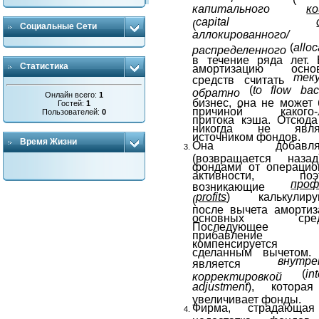
капитального
к
capital
(
Социальные Сети
аллокированного/
(
allo
распределенного
в течение ряда лет. 
Статистика
амортизацию осно
тек
средств считать
(
to
flow
bac
обратно
Онлайн всего:
1
бизнес, она не может
Гостей:
1
причиной какого-
Пользователей:
0
притока кэша. Отсюда
никогда не явля
источником фондов.
Время Жизни
Она добавляе
(возвращается наза
фондами от операцио
активности, поэ
про
возникающие
profits
) калькулиру
(
после вычета амортиз
основных средс
Последующее
прибавление
компенсируется 
сделанным вычетом.
внутре
является
(
in
корректировкой
adjustment
), котора
увеличивает фонды.
Фирма, страдающа
недостатка фондов