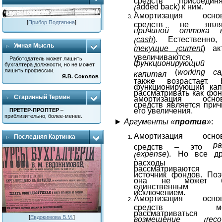
added
back
) к ним.
(
Амортизация осно
[
Прибор Подтягина
]
средств не явля
причиной оттока
cash
). Естественно,
(
Умная Мысль
текущие
current
) ак
(
увеличиваются,
Работодатель может лишить
функционирующий
бухгалтера должности, но не может
лишить профессии.
(
working
ca
капитал
Я.В. Соколов
также возрастает. 
функционирующий кап
рассматривать как фон
Старинный Термин
амортизация осно
средств является при
его увеличения.
ПРЕТЕР-ПРОПТЕР
–
приблизительно, более-менее.
►
Аргументы «
против
»
:
Амортизация осно
Последняя Картинка
ра
средств – это
expense
). Но все др
(
расходы 
рассматриваются
источник фондов. Поэ
она не может б
единственным
исключением.
Амортизация осно
средств мо
рассматриваться
[
Евдокимова В.М.
]
возмещение
reco
(