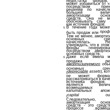
может избавиться от 
посредством прин
решения по начисл
большей велич
амортизации осно
средств. Она не м
обосновывать саму 
как источник фондов.
В течение года може
про
быть продаж или
Тем не менее, аморти
основных сред
начислялась. Не
утверждать, что в этом
фонды генерирова
посредством амортиз
основных средств.
Даже если имела м
продажа люб
амортизируемого
объ
основных сред
depreciable
assets
), ко
(
не может формал
рассматриваться в кач
источника фондов.
является величи
возмещаемых
капитальных влож
capital
ou
(
Следовательно,
амортизация осно
средств - это средст
процессе возмещ