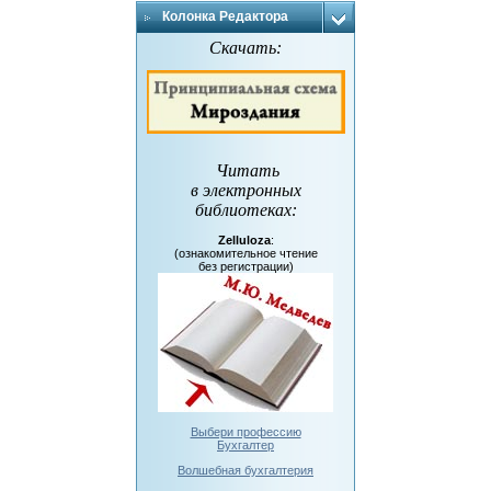
Колонка Редактора
Скачать:
Читать
в электронных
библиотеках
:
Zelluloza
:
(ознакомительное чтение
без регистрации)
Выбери профессию
Бухгалтер
Волшебная бухгалтерия