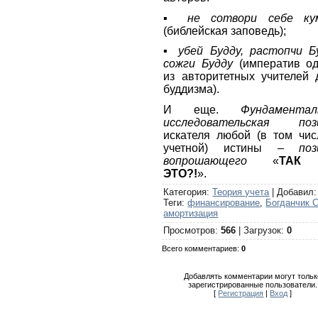
▪
не сотвори себе ку
(библейская заповедь);
▪
убей Будду, растопчи Б
сожги Будду
(императив о
из авторитетных учителей 
буддизма).
И еще.
Фундаментал
исследовательская поз
искателя любой (в том чис
учетной) истины –
поз
вопрошающего
«
ТАК
ЭТО?!
».
Категория
:
Теория учета
|
Добавил
Теги
:
финансирование
,
Богданчик С
амортизация
Просмотров
:
566
|
Загрузок
:
0
Всего комментариев
:
0
Добавлять комментарии могут тольк
зарегистрированные пользователи.
[
Регистрация
|
Вход
]