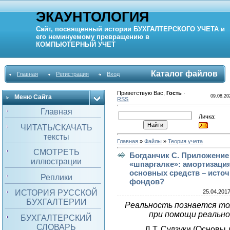
ЭКАУНТОЛОГИЯ
Сайт, посвященный истории
БУХГАЛТЕРСКОГО УЧЕТА
и
его неминуемому превращению в
КОМПЬЮТЕРНЫЙ
УЧЕТ
Каталог файлов
Главная
Регистрация
Вход
Приветствую Вас
,
Гость
·
Меню Сайта
09.08.20
RSS
Главная
Личка:
ЧИТАТЬ/СКАЧАТЬ
тексты
Главная
»
Файлы
»
Теория учета
СМОТРЕТЬ
Богданчик С. Приложение
иллюстрации
«шпаргалке»: амортизаци
основных средств – исто
Реплики
фондов?
25.04.2017
ИСТОРИЯ РУССКОЙ
БУХГАЛТЕРИИ
Реальность познается то
при помощи реально
БУХГАЛТЕРСКИЙ
СЛОВАРЬ
Д.Т. Судзуки (Основы 