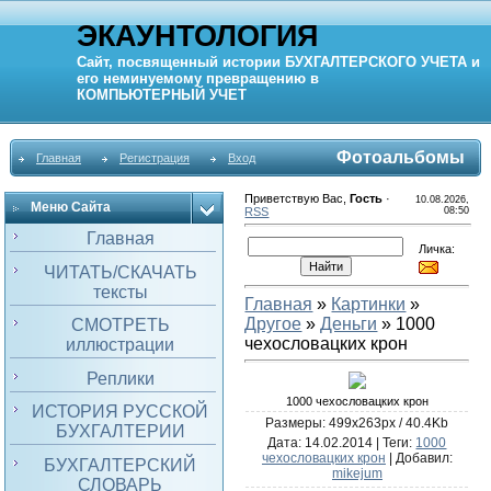
ЭКАУНТОЛОГИЯ
Сайт, посвященный истории
БУХГАЛТЕРСКОГО УЧЕТА
и
его неминуемому превращению в
КОМПЬЮТЕРНЫЙ
УЧЕТ
Фотоальбомы
Главная
Регистрация
Вход
Приветствую Вас
,
Гость
·
10.08.2026,
Меню Сайта
RSS
08:50
Главная
Личка:
ЧИТАТЬ/СКАЧАТЬ
тексты
Главная
»
Картинки
»
Другое
»
Деньги
» 1000
СМОТРЕТЬ
чехословацких крон
иллюстрации
Реплики
1000 чехословацких крон
ИСТОРИЯ РУССКОЙ
Размеры: 499x263px / 40.4Kb
БУХГАЛТЕРИИ
Дата
: 14.02.2014 |
Теги
:
1000
чехословацких крон
|
Добавил
:
БУХГАЛТЕРСКИЙ
mikejum
СЛОВАРЬ