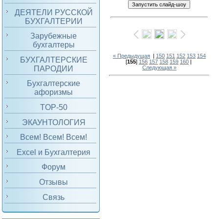
ДЕЯТЕЛИ РУССКОЙ
БУХГАЛТЕРИИ
Зарубежные
бухгалтеры
« Предыдущая
|
150
151
152
153
154
БУХГАЛТЕРСКИЕ
[
155
]
156
157
158
159
160
|
ПАРОДИИ
Следующая »
Бухгалтерские
афоризмы
TOP-50
ЭКАУНТОЛОГИЯ
Всем! Всем! Всем!
Excel и Бухгалтерия
Форум
Отзывы
Связь