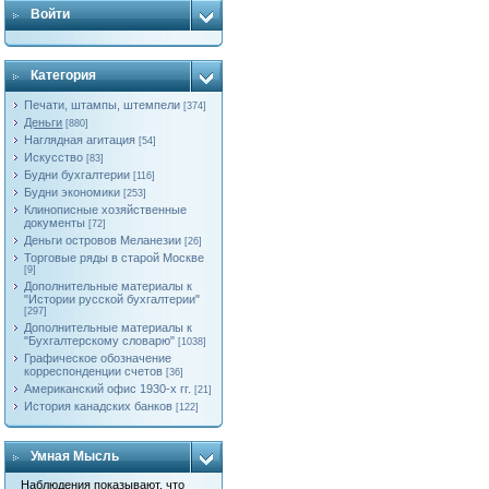
Войти
Категория
Печати, штампы, штемпели
[374]
Деньги
[880]
Наглядная агитация
[54]
Искусство
[83]
Будни бухгалтерии
[116]
Будни экономики
[253]
Клинописные хозяйственные
документы
[72]
Деньги островов Меланезии
[26]
Торговые ряды в старой Москве
[9]
Дополнительные материалы к
"Истории русской бухгалтерии"
[297]
Дополнительные материалы к
"Бухгалтерскому словарю"
[1038]
Графическое обозначение
корреспонденции счетов
[36]
Американский офис 1930-х гг.
[21]
История канадских банков
[122]
Умная Мысль
Наблюдения показывают, что