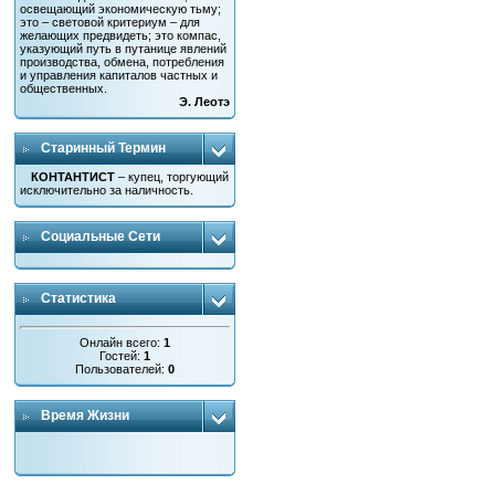
освещающий экономическую тьму;
это – световой критериум – для
желающих предвидеть; это компас,
указующий путь в путанице явлений
производства, обмена, потребления
и управления капиталов частных и
общественных.
Э. Леотэ
Старинный Термин
КОНТАНТИСТ
– купец, торгующий
исключительно за наличность.
Социальные Сети
Статистика
Онлайн всего:
1
Гостей:
1
Пользователей:
0
Время Жизни