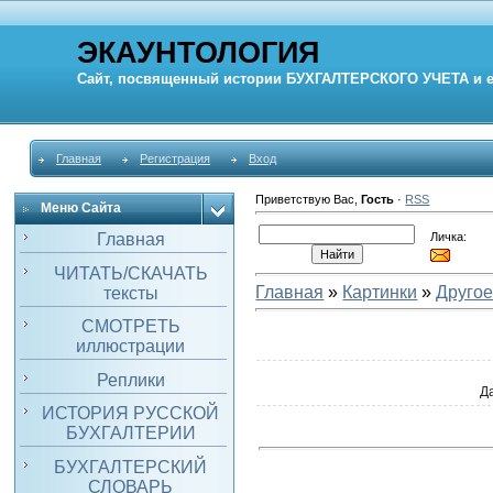
ЭКАУНТОЛОГИЯ
Сайт, посвященный истории
БУХГАЛТЕРСКОГО УЧЕТА
и 
Главная
Регистрация
Вход
Приветствую Вас
,
Гость
·
RSS
Меню Сайта
Личка:
Главная
ЧИТАТЬ/СКАЧАТЬ
Главная
»
Картинки
»
Друго
тексты
СМОТРЕТЬ
иллюстрации
Реплики
Д
ИСТОРИЯ РУССКОЙ
БУХГАЛТЕРИИ
БУХГАЛТЕРСКИЙ
СЛОВАРЬ