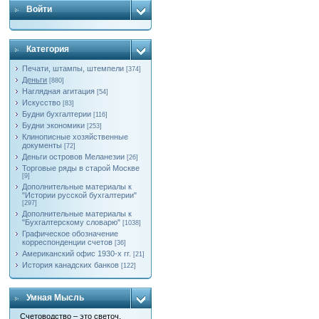
Войти
Категория
Печати, штампы, штемпели
[374]
Деньги
[880]
Наглядная агитация
[54]
Искусство
[83]
Будни бухгалтерии
[116]
Будни экономики
[253]
Клинописные хозяйственные
документы
[72]
Деньги островов Меланезии
[26]
Торговые ряды в старой Москве
[9]
Дополнительные материалы к
"Истории русской бухгалтерии"
[297]
Дополнительные материалы к
"Бухгалтерскому словарю"
[1038]
Графическое обозначение
корреспонденции счетов
[36]
Американский офис 1930-х гг.
[21]
История канадских банков
[122]
Умная Мысль
Счетоводство – это светоч,