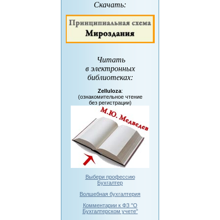
Скачать:
Читать
в электронных
библиотеках
:
Zelluloza
:
(ознакомительное чтение
без регистрации)
Выбери профессию
Бухгалтер
Волшебная бухгалтерия
Комментарии к ФЗ "О
Бухгалтерском учете"