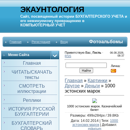
ЭКАУНТОЛОГИЯ
Сайт, посвященный истории
БУХГАЛТЕРСКОГО УЧЕТА
и
его неминуемому превращению в
КОМПЬЮТЕРНЫЙ
УЧЕТ
Фотоальбомы
Главная
Регистрация
Вход
Приветствую Вас
,
Гость
·
06.08.2026,
Меню Сайта
RSS
08:37
Главная
Личка:
ЧИТАТЬ/СКАЧАТЬ
тексты
Главная
»
Картинки
»
Другое
»
Деньги
» 1000
СМОТРЕТЬ
эстонских марок
иллюстрации
Реплики
1000 эстонских марок. Казначейский
ИСТОРИЯ РУССКОЙ
билет
БУХГАЛТЕРИИ
Размеры: 499x284px / 39.8Kb
Дата
: 14.02.2014 |
Теги
:
1000
БУХГАЛТЕРСКИЙ
эстонских марок
|
Добавил
:
СЛОВАРЬ
mikejum