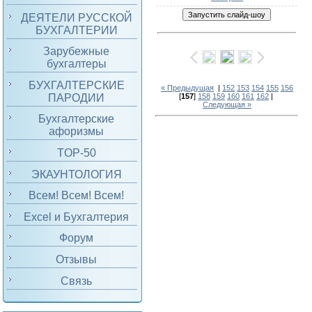
ДЕЯТЕЛИ РУССКОЙ
БУХГАЛТЕРИИ
Зарубежные
бухгалтеры
БУХГАЛТЕРСКИЕ
« Предыдущая
|
152
153
154
155
156
ПАРОДИИ
[
157
]
158
159
160
161
162
|
Следующая »
Бухгалтерские
афоризмы
TOP-50
ЭКАУНТОЛОГИЯ
Всем! Всем! Всем!
Excel и Бухгалтерия
Форум
Отзывы
Связь