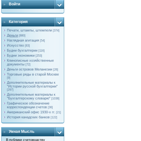
Войти
Категория
Печати, штампы, штемпели
[374]
Деньги
[880]
Наглядная агитация
[54]
Искусство
[83]
Будни бухгалтерии
[116]
Будни экономики
[253]
Клинописные хозяйственные
документы
[72]
Деньги островов Меланезии
[26]
Торговые ряды в старой Москве
[9]
Дополнительные материалы к
"Истории русской бухгалтерии"
[297]
Дополнительные материалы к
"Бухгалтерскому словарю"
[1038]
Графическое обозначение
корреспонденции счетов
[36]
Американский офис 1930-х гг.
[21]
История канадских банков
[122]
Умная Мысль
В публике счетоводству