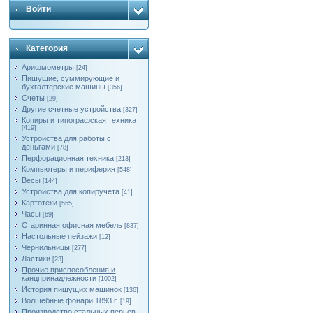
Войти
Категория
Арифмометры
[24]
Пишущие, суммирующие и
бухгалтерские машины
[356]
Счеты
[29]
Другие счетные устройства
[327]
Копиры и типографская техника
[419]
Устройства для работы с
деньгами
[78]
Перфорационная техника
[213]
Компьютеры и периферия
[548]
Весы
[144]
Устройства для копиручета
[41]
Картотеки
[555]
Часы
[69]
Старинная офисная мебель
[837]
Настольные пейзажи
[12]
Чернильницы
[277]
Ластики
[23]
Прочие приспособления и
канцпринадлежности
[1002]
История пишущих машинок
[136]
Волшебные фонари 1893 г.
[19]
Производство стальных перьев