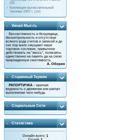
[28]
Коллекция вычислительной
техники 1957 г.
[116]
Умная Мысль
Бессистемность и безурядица,
бесконтрольность и отсутствие
всякого рода счетов и записей и до
сих пор мало смущают наше
торговое сословие, привычное
действовать на "авось", полагаясь
единственно на память да на свою
прирожденную сметливость.
А. Оборин
Старинный Термин
РАПОРТИЧКА
– краткая
ведомость о движении или рапорт
выполнении чего-нибудь.
Социальные Сети
Статистика
Онлайн всего:
1
Гостей:
1