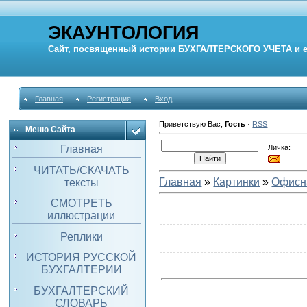
ЭКАУНТОЛОГИЯ
Сайт, посвященный истории
БУХГАЛТЕРСКОГО УЧЕТА
и 
Главная
Регистрация
Вход
Приветствую Вас
,
Гость
·
RSS
Меню Сайта
Личка:
Главная
ЧИТАТЬ/СКАЧАТЬ
Главная
»
Картинки
»
Офисн
тексты
СМОТРЕТЬ
иллюстрации
Реплики
ИСТОРИЯ РУССКОЙ
БУХГАЛТЕРИИ
БУХГАЛТЕРСКИЙ
СЛОВАРЬ