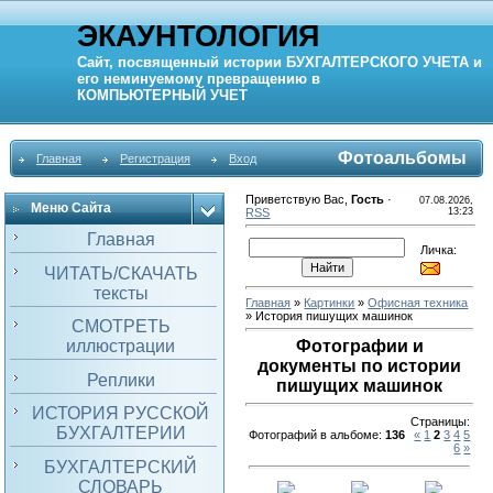
ЭКАУНТОЛОГИЯ
Сайт, посвященный истории
БУХГАЛТЕРСКОГО УЧЕТА
и
его неминуемому превращению в
КОМПЬЮТЕРНЫЙ
УЧЕТ
Фотоальбомы
Главная
Регистрация
Вход
Приветствую Вас
,
Гость
·
07.08.2026,
Меню Сайта
RSS
13:23
Главная
Личка:
ЧИТАТЬ/СКАЧАТЬ
тексты
Главная
»
Картинки
»
Офисная техника
» История пишущих машинок
СМОТРЕТЬ
иллюстрации
Фотографии и
документы по истории
Реплики
пишущих машинок
ИСТОРИЯ РУССКОЙ
Страницы
:
БУХГАЛТЕРИИ
Фотографий в альбоме
:
136
«
1
2
3
4
5
6
»
БУХГАЛТЕРСКИЙ
СЛОВАРЬ