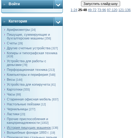
Войти
1-24
25-48
49-72
73-96
97-120
121-136
Категория
Арифмометры
[24]
Пишущие, суммирующие и
бухгалтерские машины
[356]
Счеты
[29]
Другие счетные устройства
[327]
Копиры и типографская техника
[419]
Устройства для работы с
деньгами
[78]
Перфорационная техника
[213]
Компьютеры и периферия
[548]
Весы
[144]
Устройства для копиручета
[41]
Картотеки
[555]
Часы
[69]
Старинная офисная мебель
[837]
Настольные пейзажи
[12]
Чернильницы
[277]
Ластики
[23]
Прочие приспособления и
канцпринадлежности
[1002]
История пишущих машинок
[136]
Волшебные фонари 1893 г.
[19]
Производство стальных перьев