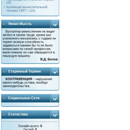
[28]
Коллекция вычислительной
техники 1957 г.
[116]
Умная Мысль
Бухгалтер-ремесленник не видит
ничего в своем труде, кроме раз
усвоенного механизма; с годами он
теряет всякую способность
задаваться какими бы то ни было
вопросами по своей профессии;
мало-помалу он сам обращается в
пишущую машину.
В.Д. Белов
Старинный Термин
КОНТРАВЕНЦИЯ
– нарушение
какого-нибудь устава, вообще
законодательства.
Социальные Сети
Статистика
Онлайн всего:
5
Гостей:
5