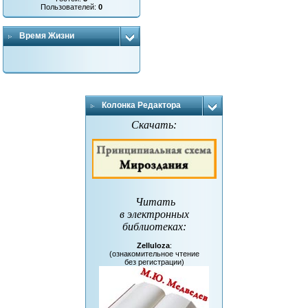
Пользователей:
0
Время Жизни
Колонка Редактора
Скачать:
Читать
в электронных
библиотеках
:
Zelluloza
:
(ознакомительное чтение
без регистрации)