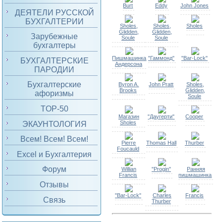
Burt
Eddy
John Jones
ДЕЯТЕЛИ РУССКОЙ
БУХГАЛТЕРИИ
Sholes,
Sholes,
Sholes
Glidden,
Glidden,
Зарубежные
Soule
Soule
бухгалтеры
Пишмашинка
"Гаммонд"
"Bar-Lock"
БУХГАЛТЕРСКИЕ
Андерсона
ПАРОДИИ
Бухгалтерские
Byron A.
John Pratt
Sholes,
Brooks
Glidden,
афоризмы
Soule
TOP-50
Магазин
"Даугерти"
Cooper
Sholes
ЭКАУНТОЛОГИЯ
Всем! Всем! Всем!
Pierre
Thomas Hall
Thurber
Foucauld
Excel и Бухгалтерия
Форум
Willian
"Progin"
Ранняя
Francis
пишмашинка
Отзывы
"Bar-Lock"
Charles
Francis
Связь
Thurber