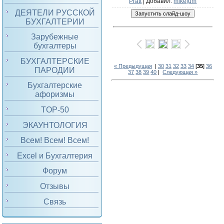
Pratt
|
Добавил
:
mikejum
ДЕЯТЕЛИ РУССКОЙ
БУХГАЛТЕРИИ
Зарубежные
бухгалтеры
БУХГАЛТЕРСКИЕ
« Предыдущая
|
30
31
32
33
34
[
35
]
36
ПАРОДИИ
37
38
39
40
|
Следующая »
Бухгалтерские
афоризмы
TOP-50
ЭКАУНТОЛОГИЯ
Всем! Всем! Всем!
Excel и Бухгалтерия
Форум
Отзывы
Связь