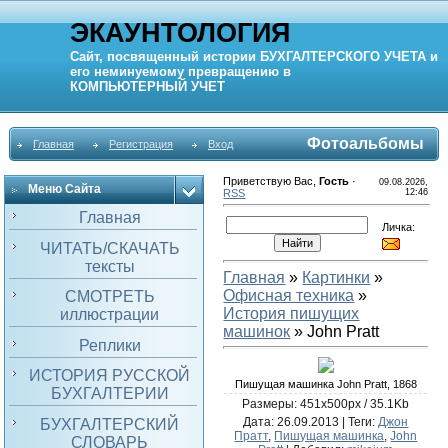
ЭКАУНТОЛОГИЯ
Сайт, посвященный истории
БУХГАЛТЕРСКОГО УЧЕТА
и
его неминуемому превращению в
КОМПЬЮТЕРНЫЙ
УЧЕТ
Фотоальбомы
Главная
Регистрация
Вход
Приветствую Вас
,
Гость
·
09.08.2026,
Меню Сайта
RSS
12:46
Главная
Личка:
ЧИТАТЬ/СКАЧАТЬ
тексты
Главная
»
Картинки
»
Офисная техника
»
СМОТРЕТЬ
История пишущих
иллюстрации
машинок
» John Pratt
Реплики
ИСТОРИЯ РУССКОЙ
Пишущая машинка John Pratt, 1868
БУХГАЛТЕРИИ
Размеры: 451x500px / 35.1Kb
Дата
: 26.09.2013 |
Теги
:
Джон
БУХГАЛТЕРСКИЙ
Пратт
,
Пишущая машинка
,
John
СЛОВАРЬ