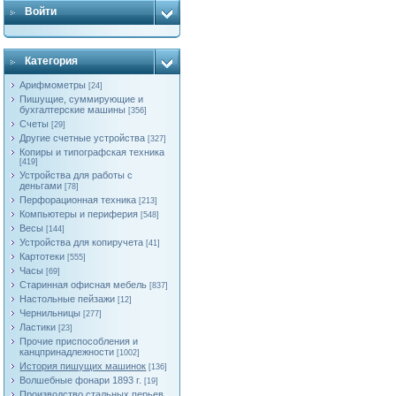
Войти
Категория
Арифмометры
[24]
Пишущие, суммирующие и
бухгалтерские машины
[356]
Счеты
[29]
Другие счетные устройства
[327]
Копиры и типографская техника
[419]
Устройства для работы с
деньгами
[78]
Перфорационная техника
[213]
Компьютеры и периферия
[548]
Весы
[144]
Устройства для копиручета
[41]
Картотеки
[555]
Часы
[69]
Старинная офисная мебель
[837]
Настольные пейзажи
[12]
Чернильницы
[277]
Ластики
[23]
Прочие приспособления и
канцпринадлежности
[1002]
История пишущих машинок
[136]
Волшебные фонари 1893 г.
[19]
Производство стальных перьев