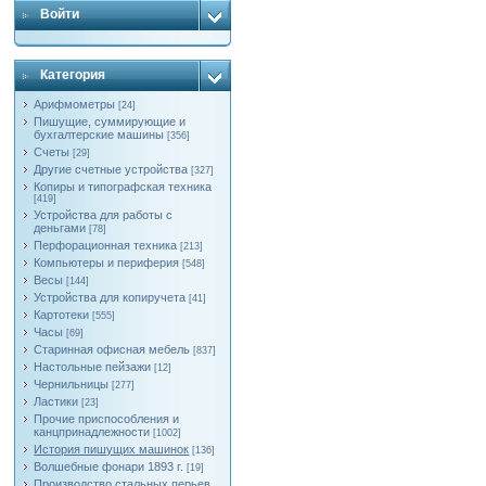
Войти
Категория
Арифмометры
[24]
Пишущие, суммирующие и
бухгалтерские машины
[356]
Счеты
[29]
Другие счетные устройства
[327]
Копиры и типографская техника
[419]
Устройства для работы с
деньгами
[78]
Перфорационная техника
[213]
Компьютеры и периферия
[548]
Весы
[144]
Устройства для копиручета
[41]
Картотеки
[555]
Часы
[69]
Старинная офисная мебель
[837]
Настольные пейзажи
[12]
Чернильницы
[277]
Ластики
[23]
Прочие приспособления и
канцпринадлежности
[1002]
История пишущих машинок
[136]
Волшебные фонари 1893 г.
[19]
Производство стальных перьев