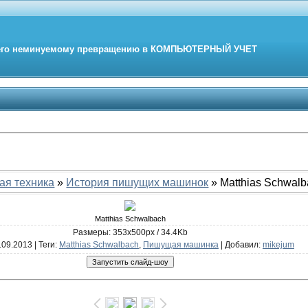
его неминуемому превращению в
КОМПЬЮТЕРНЫЙ
УЧЕТ
ая техника
»
История пишущих машинок
» Matthias Schwal
Matthias Schwalbach
Размеры: 353x500px / 34.4Kb
6.09.2013 |
Теги
:
Matthias Schwalbach
,
Пишущая машинка
|
Добавил
:
mikejum