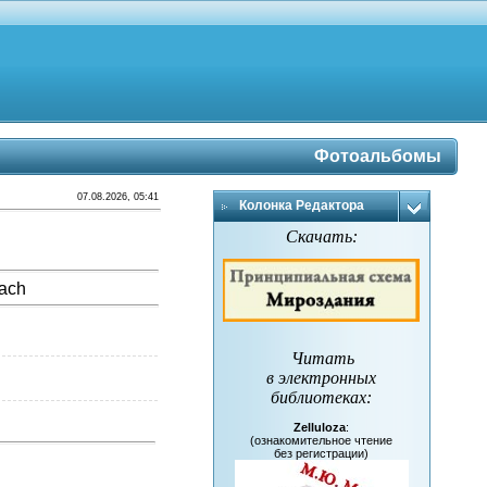
Фотоальбомы
07.08.2026, 05:41
Колонка Редактора
Скачать:
bach
Читать
в электронных
библиотеках
:
Zelluloza
:
(ознакомительное чтение
без регистрации)