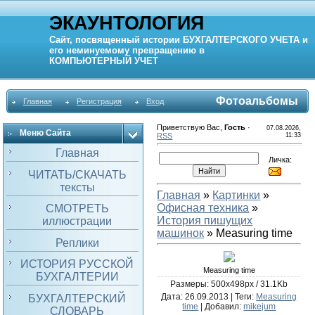
ЭКАУНТОЛОГИЯ
Сайт, посвященный истории
БУХГАЛТЕРСКОГО УЧЕТА
и
его неминуемому превращению в
КОМПЬЮТЕРНЫЙ
УЧЕТ
Фотоальбомы
Главная
Регистрация
Вход
Приветствую Вас
,
Гость
·
07.08.2026,
Меню Сайта
RSS
11:33
Главная
Личка:
ЧИТАТЬ/СКАЧАТЬ
тексты
Главная
»
Картинки
»
Офисная техника
»
СМОТРЕТЬ
История пишущих
иллюстрации
машинок
» Measuring time
Реплики
ИСТОРИЯ РУССКОЙ
Measuring time
БУХГАЛТЕРИИ
Размеры: 500x498px / 31.1Kb
Дата
: 26.09.2013 |
Теги
:
Measuring
БУХГАЛТЕРСКИЙ
time
|
Добавил
:
mikejum
СЛОВАРЬ