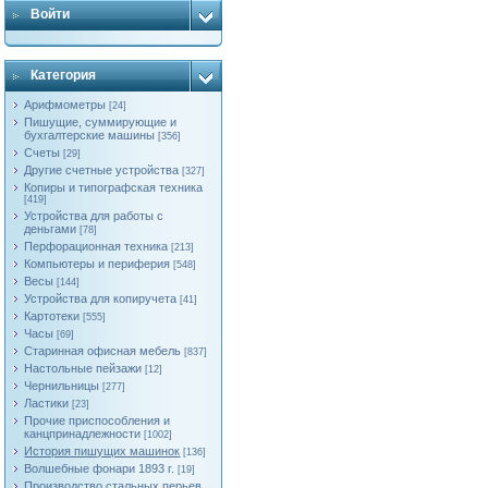
Войти
Категория
Арифмометры
[24]
Пишущие, суммирующие и
бухгалтерские машины
[356]
Счеты
[29]
Другие счетные устройства
[327]
Копиры и типографская техника
[419]
Устройства для работы с
деньгами
[78]
Перфорационная техника
[213]
Компьютеры и периферия
[548]
Весы
[144]
Устройства для копиручета
[41]
Картотеки
[555]
Часы
[69]
Старинная офисная мебель
[837]
Настольные пейзажи
[12]
Чернильницы
[277]
Ластики
[23]
Прочие приспособления и
канцпринадлежности
[1002]
История пишущих машинок
[136]
Волшебные фонари 1893 г.
[19]
Производство стальных перьев