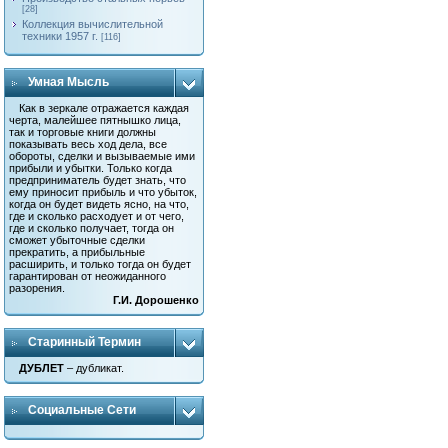
[28]
Коллекция вычислительной
техники 1957 г.
[116]
Умная Мысль
Как в зеркале отражается каждая
черта, малейшее пятнышко лица,
так и торговые книги должны
показывать весь ход дела, все
обороты, сделки и вызываемые ими
прибыли и убытки. Только когда
предприниматель будет знать, что
ему приносит прибыль и что убыток,
когда он будет видеть ясно, на что,
где и сколько расходует и от чего,
где и сколько получает, тогда он
сможет убыточные сделки
прекратить, а прибыльные
расширить, и только тогда он будет
гарантирован от неожиданного
разорения.
Г.И. Дорошенко
Старинный Термин
ДУБЛЕТ
– дубликат.
Социальные Сети