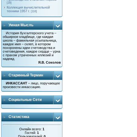
[28]
Коллекция вычислительной
техники 1957 г.
[116]
Умная Мысль
История бухгалтерского учета –
обширное кладбище, где каждая
школа – фамильная усыпальница,
каждое имя – склеп, в котором
похоронены идеи счетоводства и
счетоведения, каждое сердце – урна
с прахом утраченных иллюзий и
надежд.
Я.В. Соколов
Старинный Термин
ИНКАССАНТ
– лицо, поручающее
произвести инкассацию.
Социальные Сети
Статистика
Онлайн всего:
1
Гостей:
1
Пользователей:
0