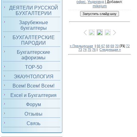
офис
,
Ундервуд
|
Добавил
:
mikejum
ДЕЯТЕЛИ РУССКОЙ
БУХГАЛТЕРИИ
Зарубежные
бухгалтеры
БУХГАЛТЕРСКИЕ
ПАРОДИИ
« Предыдущая
|
66
67
68
69
70
[
71
]
72
73
74
75
76
|
Следующая »
Бухгалтерские
афоризмы
TOP-50
ЭКАУНТОЛОГИЯ
Всем! Всем! Всем!
Excel и Бухгалтерия
Форум
Отзывы
Связь