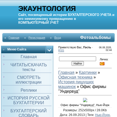
ЭКАУНТОЛОГИЯ
Сайт, посвященный истории
БУХГАЛТЕРСКОГО УЧЕТА
и
его неминуемому превращению в
КОМПЬЮТЕРНЫЙ
УЧЕТ
Фотоальбомы
Главная
Регистрация
Вход
Приветствую Вас
,
Гость
·
06.08.2026,
Меню Сайта
RSS
02:44
Главная
Личка:
ЧИТАТЬ/СКАЧАТЬ
тексты
Главная
»
Картинки
»
Офисная техника
»
СМОТРЕТЬ
История пишущих
иллюстрации
машинок
» Офис фирмы
Реплики
"Ундервуд"
ИСТОРИЯ РУССКОЙ
БУХГАЛТЕРИИ
Офис фирмы "Ундервуд", Нью-Йорк
Размеры: 252x500px / 28.0Kb
БУХГАЛТЕРСКИЙ
Дата
: 26.09.2013 |
Теги
:
Нью-Йорк
,
СЛОВАРЬ