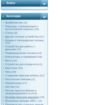
Войти
Категория
Арифмометры
[24]
Пишущие, суммирующие и
бухгалтерские машины
[356]
Счеты
[29]
Другие счетные устройства
[327]
Копиры и типографская техника
[419]
Устройства для работы с
деньгами
[78]
Перфорационная техника
[213]
Компьютеры и периферия
[548]
Весы
[144]
Устройства для копиручета
[41]
Картотеки
[555]
Часы
[69]
Старинная офисная мебель
[837]
Настольные пейзажи
[12]
Чернильницы
[277]
Ластики
[23]
Прочие приспособления и
канцпринадлежности
[1002]
История пишущих машинок
[136]
Волшебные фонари 1893 г.
[19]
Производство стальных перьев