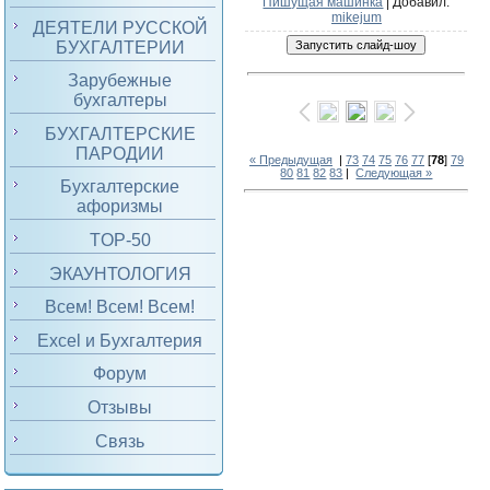
Пишущая машинка
|
Добавил
:
mikejum
ДЕЯТЕЛИ РУССКОЙ
БУХГАЛТЕРИИ
Зарубежные
бухгалтеры
БУХГАЛТЕРСКИЕ
ПАРОДИИ
« Предыдущая
|
73
74
75
76
77
[
78
]
79
80
81
82
83
|
Следующая »
Бухгалтерские
афоризмы
TOP-50
ЭКАУНТОЛОГИЯ
Всем! Всем! Всем!
Excel и Бухгалтерия
Форум
Отзывы
Связь