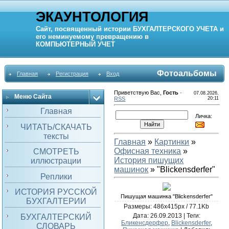
ЭКАУНТОЛОГИЯ
Сайт, посвященный истории
БУХГАЛТЕРСКОГО УЧЕТА
и
его неминуемому превращению в
КОМПЬЮТЕРНЫЙ
УЧЕТ
Фотоальбомы
Главная
Регистрация
Вход
Приветствую Вас
,
Гость
·
07.08.2026,
Меню Сайта
RSS
20:11
Главная
Личка:
ЧИТАТЬ/СКАЧАТЬ
тексты
Главная
»
Картинки
»
Офисная техника
»
СМОТРЕТЬ
История пишущих
иллюстрации
машинок
» "Blickensderfer"
Реплики
ИСТОРИЯ РУССКОЙ
Пишущая машинка "Blickensderfer"
БУХГАЛТЕРИИ
Размеры: 486x415px / 77.1Kb
Дата
: 26.09.2013 |
Теги
:
БУХГАЛТЕРСКИЙ
Бликенсдерфер
,
Blickensderfer
,
СЛОВАРЬ