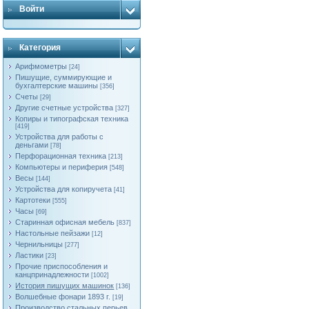
Войти
Категория
Арифмометры
[24]
Пишущие, суммирующие и
бухгалтерские машины
[356]
Счеты
[29]
Другие счетные устройства
[327]
Копиры и типографская техника
[419]
Устройства для работы с
деньгами
[78]
Перфорационная техника
[213]
Компьютеры и периферия
[548]
Весы
[144]
Устройства для копиручета
[41]
Картотеки
[555]
Часы
[69]
Старинная офисная мебель
[837]
Настольные пейзажи
[12]
Чернильницы
[277]
Ластики
[23]
Прочие приспособления и
канцпринадлежности
[1002]
История пишущих машинок
[136]
Волшебные фонари 1893 г.
[19]
Производство стальных перьев