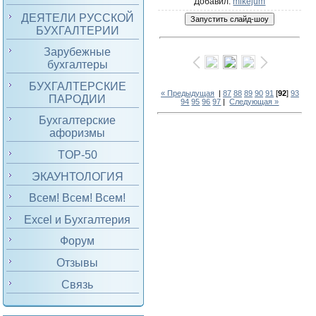
Добавил
:
mikejum
ДЕЯТЕЛИ РУССКОЙ
БУХГАЛТЕРИИ
Зарубежные
бухгалтеры
БУХГАЛТЕРСКИЕ
« Предыдущая
|
87
88
89
90
91
[
92
]
93
ПАРОДИИ
94
95
96
97
|
Следующая »
Бухгалтерские
афоризмы
TOP-50
ЭКАУНТОЛОГИЯ
Всем! Всем! Всем!
Excel и Бухгалтерия
Форум
Отзывы
Связь