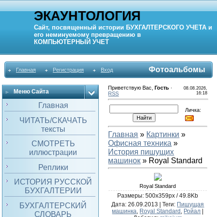
ЭКАУНТОЛОГИЯ
Сайт, посвященный истории
БУХГАЛТЕРСКОГО УЧЕТА
и
его неминуемому превращению в
КОМПЬЮТЕРНЫЙ
УЧЕТ
Фотоальбомы
Главная
Регистрация
Вход
Приветствую Вас
,
Гость
·
08.08.2026,
Меню Сайта
RSS
16:18
Главная
Личка:
ЧИТАТЬ/СКАЧАТЬ
тексты
Главная
»
Картинки
»
Офисная техника
»
СМОТРЕТЬ
История пишущих
иллюстрации
машинок
» Royal Standard
Реплики
ИСТОРИЯ РУССКОЙ
Royal Standard
БУХГАЛТЕРИИ
Размеры: 500x359px / 49.8Kb
Дата
: 26.09.2013 |
Теги
:
Пишущая
БУХГАЛТЕРСКИЙ
машинка
,
Royal Standard
,
Ройал
|
СЛОВАРЬ