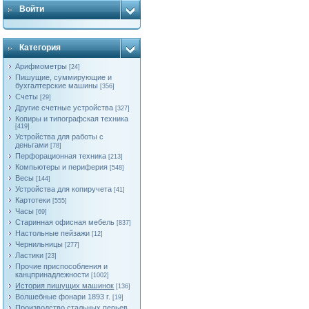
Войти
Категория
Арифмометры
[24]
Пишущие, суммирующие и
бухгалтерские машины
[356]
Счеты
[29]
Другие счетные устройства
[327]
Копиры и типографская техника
[419]
Устройства для работы с
деньгами
[78]
Перфорационная техника
[213]
Компьютеры и периферия
[548]
Весы
[144]
Устройства для копиручета
[41]
Картотеки
[555]
Часы
[69]
Старинная офисная мебель
[837]
Настольные пейзажи
[12]
Чернильницы
[277]
Ластики
[23]
Прочие приспособления и
канцпринадлежности
[1002]
История пишущих машинок
[136]
Волшебные фонари 1893 г.
[19]
Производство стальных перьев