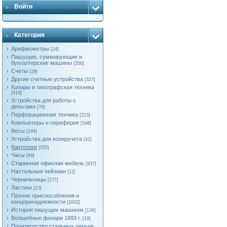
Войти
Категория
Арифмометры
[24]
Пишущие, суммирующие и
бухгалтерские машины
[356]
Счеты
[29]
Другие счетные устройства
[327]
Копиры и типографская техника
[419]
Устройства для работы с
деньгами
[78]
Перфорационная техника
[213]
Компьютеры и периферия
[548]
Весы
[144]
Устройства для копиручета
[41]
Картотеки
[555]
Часы
[69]
Старинная офисная мебель
[837]
Настольные пейзажи
[12]
Чернильницы
[277]
Ластики
[23]
Прочие приспособления и
канцпринадлежности
[1002]
История пишущих машинок
[136]
Волшебные фонари 1893 г.
[19]
Производство стальных перьев