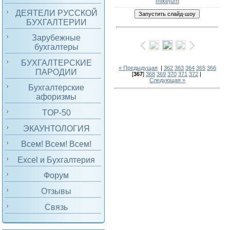
mikejum
ДЕЯТЕЛИ РУССКОЙ
БУХГАЛТЕРИИ
Зарубежные
бухгалтеры
БУХГАЛТЕРСКИЕ
« Предыдущая
|
362
363
364
365
366
ПАРОДИИ
[
367
]
368
369
370
371
372
|
Следующая »
Бухгалтерские
афоризмы
TOP-50
ЭКАУНТОЛОГИЯ
Всем! Всем! Всем!
Excel и Бухгалтерия
Форум
Отзывы
Связь