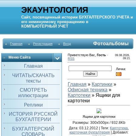
ЭКАУНТОЛОГИЯ
Сайт, посвященный истории
БУХГАЛТЕРСКОГО УЧЕТА
и
его неминуемому превращению в
КОМПЬЮТЕРНЫЙ
УЧЕТ
Фотоальбомы
Главная
Регистрация
Вход
Приветствую Вас
,
Гость
·
09.08.2026,
Меню Сайта
RSS
09:21
Главная
Личка:
ЧИТАТЬ/СКАЧАТЬ
тексты
Главная
»
Картинки
»
Офисная техника
»
СМОТРЕТЬ
Картотеки
» Ящики для
иллюстрации
картотеки
Реплики
ИСТОРИЯ РУССКОЙ
Ящики для картотеки
БУХГАЛТЕРИИ
Размеры: 300x500px / 932.8Kb
Дата
: 03.12.2012 |
Теги
:
Картотека
,
БУХГАЛТЕРСКИЙ
карточная бухгалтерия
|
Добавил
:
СЛОВАРЬ