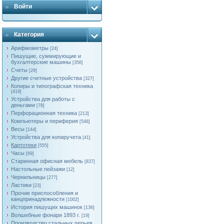
Войти
Категория
Арифмометры
[24]
Пишущие, суммирующие и
бухгалтерские машины
[356]
Счеты
[29]
Другие счетные устройства
[327]
Копиры и типографская техника
[419]
Устройства для работы с
деньгами
[78]
Перфорационная техника
[213]
Компьютеры и периферия
[548]
Весы
[144]
Устройства для копиручета
[41]
Картотеки
[555]
Часы
[69]
Старинная офисная мебель
[837]
Настольные пейзажи
[12]
Чернильницы
[277]
Ластики
[23]
Прочие приспособления и
канцпринадлежности
[1002]
История пишущих машинок
[136]
Волшебные фонари 1893 г.
[19]
Производство стальных перьев