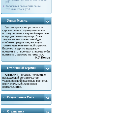
[28]
Коллекция вычислительной
техники 1957 г.
[116]
Умная Мысль
Бухгалтерия в теоретическом
курсе еще не сформировалась и
потому является научной отраслью
в зародышевом периоде. Пока
теория ее не сильна, она будет
учебным предметом, носящим
только название научной отрасли.
Впрочем, судя по зародышу,
предмет этот все-таки следовало бы
признать отраслью математики.
Н.У. Попов
Старинный Термин
АППУАНТ
– платеж, полностью
погашающий обязательство,
уравнивающий взаимные расчеты,
окончательный; либо само
обязательство.
Социальные Сети
Статистика