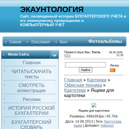
ЭКАУНТОЛОГИЯ
Сайт, посвященный истории
БУХГАЛТЕРСКОГО УЧЕТА
и
его неминуемому превращению в
КОМПЬЮТЕРНЫЙ
УЧЕТ
Фотоальбомы
Главная
Регистрация
Вход
Приветствую Вас
,
Гость
·
06.08.2026,
Меню Сайта
RSS
21:35
Главная
Личка:
ЧИТАТЬ/СКАЧАТЬ
тексты
Главная
»
Картинки
»
Офисная техника
»
СМОТРЕТЬ
Картотеки
» Ящики для
иллюстрации
картотеки
Реплики
ИСТОРИЯ РУССКОЙ
Ящики для картотеки
БУХГАЛТЕРИИ
Размеры: 499x393px / 45.7Kb
Дата
: 14.06.2013 |
Теги
:
Картотека
,
БУХГАЛТЕРСКИЙ
ящик
|
Добавил
:
mikejum
СЛОВАРЬ