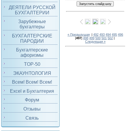
ДЕЯТЕЛИ РУССКОЙ
БУХГАЛТЕРИИ
Зарубежные
бухгалтеры
« Предыдущая
|
492
493
494
495
496
БУХГАЛТЕРСКИЕ
[
497
]
498
499
500
501
502
|
ПАРОДИИ
Следующая »
Бухгалтерские
афоризмы
TOP-50
ЭКАУНТОЛОГИЯ
Всем! Всем! Всем!
Excel и Бухгалтерия
Форум
Отзывы
Связь