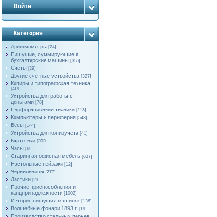
Войти
Категория
Арифмометры
[24]
Пишущие, суммирующие и
бухгалтерские машины
[356]
Счеты
[29]
Другие счетные устройства
[327]
Копиры и типографская техника
[419]
Устройства для работы с
деньгами
[78]
Перфорационная техника
[213]
Компьютеры и периферия
[548]
Весы
[144]
Устройства для копиручета
[41]
Картотеки
[555]
Часы
[69]
Старинная офисная мебель
[837]
Настольные пейзажи
[12]
Чернильницы
[277]
Ластики
[23]
Прочие приспособления и
канцпринадлежности
[1002]
История пишущих машинок
[136]
Волшебные фонари 1893 г.
[19]
Производство стальных перьев