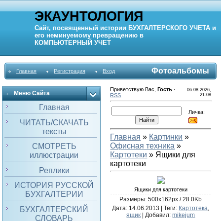
ЭКАУНТОЛОГИЯ
Сайт, посвященный истории
БУХГАЛТЕРСКОГО УЧЕТА
и
его неминуемому превращению в
КОМПЬЮТЕРНЫЙ
УЧЕТ
Фотоальбомы
Главная
Регистрация
Вход
Приветствую Вас
,
Гость
·
06.08.2026,
Меню Сайта
RSS
21:08
Главная
Личка:
ЧИТАТЬ/СКАЧАТЬ
тексты
Главная
»
Картинки
»
Офисная техника
»
СМОТРЕТЬ
Картотеки
» Ящики для
иллюстрации
картотеки
Реплики
ИСТОРИЯ РУССКОЙ
Ящики для картотеки
БУХГАЛТЕРИИ
Размеры: 500x162px / 28.0Kb
Дата
: 14.06.2013 |
Теги
:
Картотека
,
БУХГАЛТЕРСКИЙ
ящик
|
Добавил
:
mikejum
СЛОВАРЬ