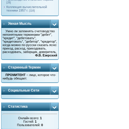
[28]
Коллекция вычислительной
техники 1957 г.
[116]
Умная Мысль
Умно ли затемнять счетоводство
непонятными терминами "дебет",
"кредит", "дебетовать",
"кредитовать", "дебитор", "кредитор",
когда можно по-русски сказать ясно:
приход, расход, приходовать,
расходовать, заборщик, доверитель.
Ф.В. Езерский
Старинный Термин
ПРОМИТЕНТ
– лицо, которое что-
нибудь обещает.
Социальные Сети
Статистика
Онлайн всего:
1
Гостей:
1
Пользователей:
0