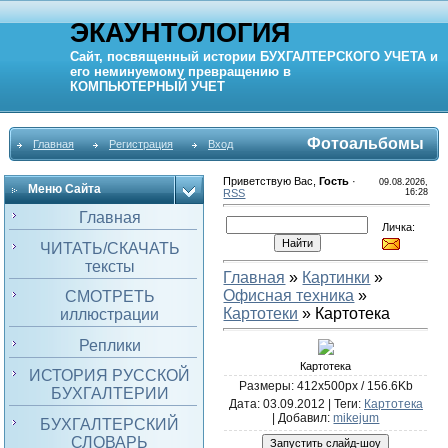
ЭКАУНТОЛОГИЯ
Сайт, посвященный истории
БУХГАЛТЕРСКОГО УЧЕТА
и
его неминуемому превращению в
КОМПЬЮТЕРНЫЙ
УЧЕТ
Фотоальбомы
Главная
Регистрация
Вход
Приветствую Вас
,
Гость
·
09.08.2026,
Меню Сайта
RSS
16:28
Главная
Личка:
ЧИТАТЬ/СКАЧАТЬ
тексты
Главная
»
Картинки
»
Офисная техника
»
СМОТРЕТЬ
Картотеки
» Картотека
иллюстрации
Реплики
Картотека
ИСТОРИЯ РУССКОЙ
Размеры: 412x500px / 156.6Kb
БУХГАЛТЕРИИ
Дата
: 03.09.2012 |
Теги
:
Картотека
|
Добавил
:
mikejum
БУХГАЛТЕРСКИЙ
СЛОВАРЬ