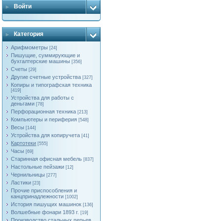
Войти
Категория
Арифмометры
[24]
Пишущие, суммирующие и
бухгалтерские машины
[356]
Счеты
[29]
Другие счетные устройства
[327]
Копиры и типографская техника
[419]
Устройства для работы с
деньгами
[78]
Перфорационная техника
[213]
Компьютеры и периферия
[548]
Весы
[144]
Устройства для копиручета
[41]
Картотеки
[555]
Часы
[69]
Старинная офисная мебель
[837]
Настольные пейзажи
[12]
Чернильницы
[277]
Ластики
[23]
Прочие приспособления и
канцпринадлежности
[1002]
История пишущих машинок
[136]
Волшебные фонари 1893 г.
[19]
Производство стальных перьев