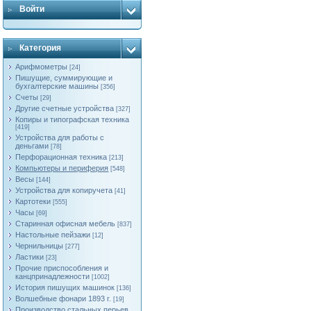
Войти
Категория
Арифмометры
[24]
Пишущие, суммирующие и
бухгалтерские машины
[356]
Счеты
[29]
Другие счетные устройства
[327]
Копиры и типографская техника
[419]
Устройства для работы с
деньгами
[78]
Перфорационная техника
[213]
Компьютеры и периферия
[548]
Весы
[144]
Устройства для копиручета
[41]
Картотеки
[555]
Часы
[69]
Старинная офисная мебель
[837]
Настольные пейзажи
[12]
Чернильницы
[277]
Ластики
[23]
Прочие приспособления и
канцпринадлежности
[1002]
История пишущих машинок
[136]
Волшебные фонари 1893 г.
[19]
Производство стальных перьев