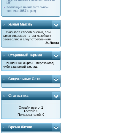
[28]
Коллекция вычислительной
техники 1957 г.
[116]
Умная Мысль
Указывая способ оценки, сам
закон открывает этим лазейки к
своеволию и злоупотреблениям.
Э. Леотэ
Старинный Термин
РЕПИГНОРАЦИЯ
– перезаклад
либо взаимный заклад.
Социальные Сети
Статистика
Онлайн всего:
1
Гостей:
1
Пользователей:
0
Время Жизни