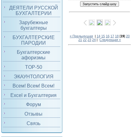
ДЕЯТЕЛИ РУССКОЙ
БУХГАЛТЕРИИ
Зарубежные
бухгалтеры
« Предыдущая
|
14
15
16
17
18
[
19
]
20
БУХГАЛТЕРСКИЕ
21
22
23
24
|
Следующая »
ПАРОДИИ
Бухгалтерские
афоризмы
TOP-50
ЭКАУНТОЛОГИЯ
Всем! Всем! Всем!
Excel и Бухгалтерия
Форум
Отзывы
Связь