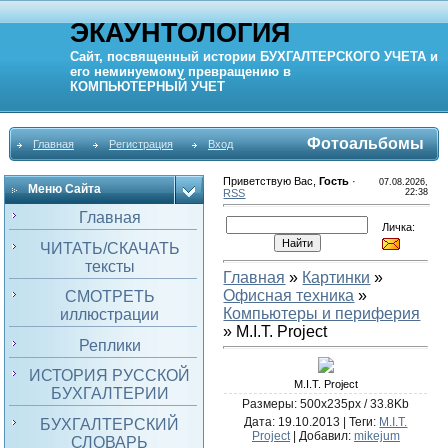
ЭКАУНТОЛОГИЯ
Сайт, посвященный истории
БУХГАЛТЕРСКОГО УЧЕТА
и
его неминуемому превращению в
КОМПЬЮТЕРНЫЙ
УЧЕТ
Фотоальбомы
Главная
Регистрация
Вход
Приветствую Вас
,
Гость
·
07.08.2026,
Меню Сайта
RSS
22:38
Главная
Личка:
ЧИТАТЬ/СКАЧАТЬ
тексты
Главная
»
Картинки
»
Офисная техника
»
СМОТРЕТЬ
Компьютеры и периферия
иллюстрации
» M.I.T. Project
Реплики
ИСТОРИЯ РУССКОЙ
M.I.T. Project
БУХГАЛТЕРИИ
Размеры: 500x235px / 33.8Kb
Дата
: 19.10.2013 |
Теги
:
M.I.T.
БУХГАЛТЕРСКИЙ
Project
|
Добавил
:
mikejum
СЛОВАРЬ