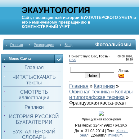
ЭКАУНТОЛОГИЯ
Сайт, посвященный истории
БУХГАЛТЕРСКОГО УЧЕТА
и
его неминуемому превращению в
КОМПЬЮТЕРНЫЙ
УЧЕТ
Фотоальбомы
Главная
Регистрация
Вход
Приветствую Вас
,
Гость
·
08.08.2026,
Меню Сайта
RSS
16:39
Главная
Личка:
ЧИТАТЬ/СКАЧАТЬ
тексты
Главная
»
Картинки
»
Офисная техника
»
Копиры
СМОТРЕТЬ
и типографская техника
»
иллюстрации
Французская касса-реал
Реплики
ИСТОРИЯ РУССКОЙ
Французская касса-реал
БУХГАЛТЕРИИ
Размеры: 324x499px / 64.3Kb
Дата
: 31.03.2014 |
Теги
:
Касса-
БУХГАЛТЕРСКИЙ
реал
|
Добавил
:
mikejum
СЛОВАРЬ