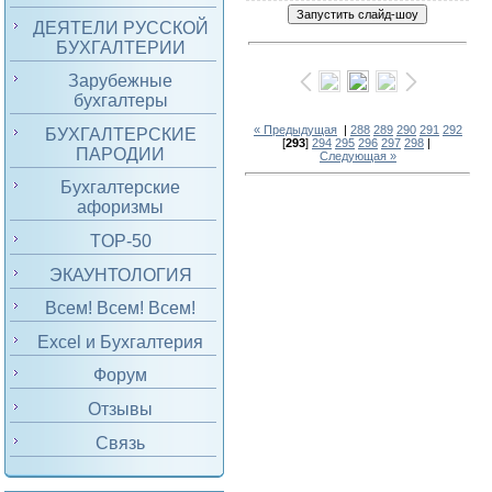
ДЕЯТЕЛИ РУССКОЙ
БУХГАЛТЕРИИ
Зарубежные
бухгалтеры
« Предыдущая
|
288
289
290
291
292
БУХГАЛТЕРСКИЕ
[
293
]
294
295
296
297
298
|
ПАРОДИИ
Следующая »
Бухгалтерские
афоризмы
TOP-50
ЭКАУНТОЛОГИЯ
Всем! Всем! Всем!
Excel и Бухгалтерия
Форум
Отзывы
Связь