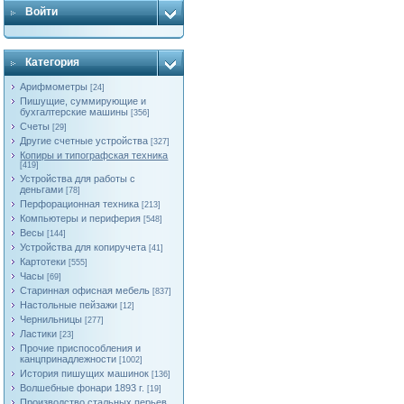
Войти
Категория
Арифмометры
[24]
Пишущие, суммирующие и
бухгалтерские машины
[356]
Счеты
[29]
Другие счетные устройства
[327]
Копиры и типографская техника
[419]
Устройства для работы с
деньгами
[78]
Перфорационная техника
[213]
Компьютеры и периферия
[548]
Весы
[144]
Устройства для копиручета
[41]
Картотеки
[555]
Часы
[69]
Старинная офисная мебель
[837]
Настольные пейзажи
[12]
Чернильницы
[277]
Ластики
[23]
Прочие приспособления и
канцпринадлежности
[1002]
История пишущих машинок
[136]
Волшебные фонари 1893 г.
[19]
Производство стальных перьев