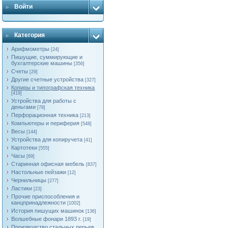
Войти
Категория
Арифмометры
[24]
Пишущие, суммирующие и
бухгалтерские машины
[356]
Счеты
[29]
Другие счетные устройства
[327]
Копиры и типографская техника
[419]
Устройства для работы с
деньгами
[78]
Перфорационная техника
[213]
Компьютеры и периферия
[548]
Весы
[144]
Устройства для копиручета
[41]
Картотеки
[555]
Часы
[69]
Старинная офисная мебель
[837]
Настольные пейзажи
[12]
Чернильницы
[277]
Ластики
[23]
Прочие приспособления и
канцпринадлежности
[1002]
История пишущих машинок
[136]
Волшебные фонари 1893 г.
[19]
Производство стальных перьев