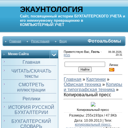
ЭКАУНТОЛОГИЯ
Сайт, посвященный истории
БУХГАЛТЕРСКОГО УЧЕТА
и
его неминуемому превращению в
КОМПЬЮТЕРНЫЙ
УЧЕТ
Фотоальбомы
Главная
Регистрация
Вход
Приветствую Вас
,
Гость
·
06.08.2026,
Меню Сайта
RSS
20:31
Главная
Личка:
ЧИТАТЬ/СКАЧАТЬ
тексты
Главная
»
Картинки
»
Офисная техника
»
Копиры
СМОТРЕТЬ
и типографская техника
»
иллюстрации
Копировальный пресс
Реплики
ИСТОРИЯ РУССКОЙ
Копировальный пресс
БУХГАЛТЕРИИ
Размеры: 255x193px / 47.9Kb
Дата
: 10.09.2013 |
Теги
:
БУХГАЛТЕРСКИЙ
копировальный пресс
,
СЛОВАРЬ