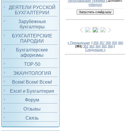
типографская техника
|
Добавил
:
mikejum
ДЕЯТЕЛИ РУССКОЙ
БУХГАЛТЕРИИ
Зарубежные
бухгалтеры
БУХГАЛТЕРСКИЕ
ПАРОДИИ
« Предыдущая
|
356
357
358
359
360
[
361
]
362
363
364
365
366
|
Бухгалтерские
Следующая »
афоризмы
TOP-50
ЭКАУНТОЛОГИЯ
Всем! Всем! Всем!
Excel и Бухгалтерия
Форум
Отзывы
Связь