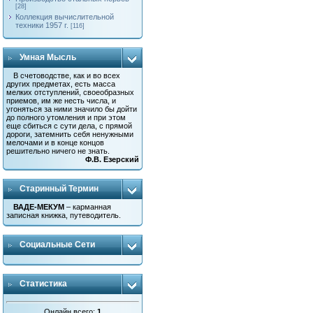
[28]
Коллекция вычислительной
техники 1957 г.
[116]
Умная Мысль
В счетоводстве, как и во всех
других предметах, есть масса
мелких отступлений, своеобразных
приемов, им же несть числа, и
угоняться за ними значило бы дойти
до полного утомления и при этом
еще сбиться с сути дела, с прямой
дороги, затемнить себя ненужными
мелочами и в конце концов
решительно ничего не знать.
Ф.В. Езерский
Старинный Термин
ВАДЕ-МЕКУМ
– карманная
записная книжка, путеводитель.
Социальные Сети
Статистика
Онлайн всего:
1