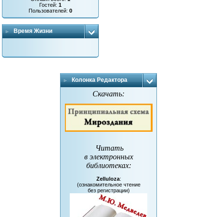
Гостей:
1
Пользователей:
0
Время Жизни
Колонка Редактора
Скачать:
Читать
в электронных
библиотеках
:
Zelluloza
:
(ознакомительное чтение
без регистрации)