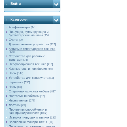
Войти
Категория
Арифмометры
[24]
Пишущие, суммирующие и
бухгалтерские машины
[356]
Счеты
[29]
Другие счетные устройства
[327]
Копиры и типографская техника
[419]
Устройства для работы с
деньгами
[78]
Перфорационная техника
[213]
Компьютеры и периферия
[548]
Весы
[144]
Устройства для копиручета
[41]
Картотеки
[555]
Часы
[69]
Старинная офисная мебель
[837]
Настольные пейзажи
[12]
Чернильницы
[277]
Ластики
[23]
Прочие приспособления и
канцпринадлежности
[1002]
История пишущих машинок
[136]
Волшебные фонари 1893 г.
[19]
Производство стальных перьев