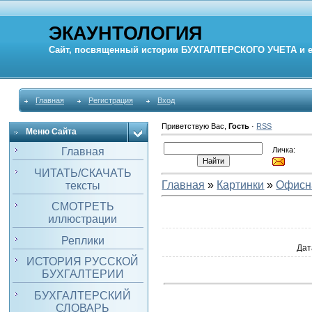
ЭКАУНТОЛОГИЯ
Сайт, посвященный истории
БУХГАЛТЕРСКОГО УЧЕТА
и 
Главная
Регистрация
Вход
Приветствую Вас
,
Гость
·
RSS
Меню Сайта
Личка:
Главная
ЧИТАТЬ/СКАЧАТЬ
Главная
»
Картинки
»
Офисн
тексты
СМОТРЕТЬ
иллюстрации
Реплики
Дат
ИСТОРИЯ РУССКОЙ
БУХГАЛТЕРИИ
БУХГАЛТЕРСКИЙ
СЛОВАРЬ