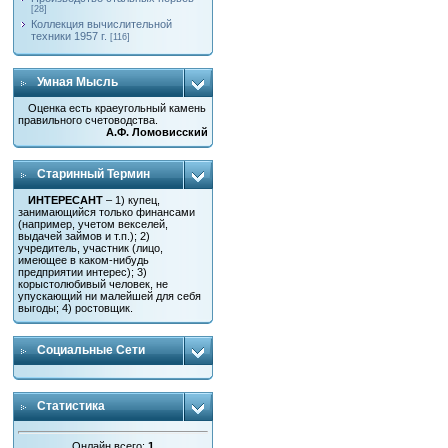
[28]
Коллекция вычислительной
техники 1957 г.
[116]
Умная Мысль
Оценка есть краеугольный камень
правильного счетоводства.
А.Ф. Ломовисский
Старинный Термин
ИНТЕРЕСАНТ
– 1) купец,
занимающийся только финансами
(например, учетом векселей,
выдачей займов и т.п.); 2)
учредитель, участник (лицо,
имеющее в каком-нибудь
предприятии интерес); 3)
корыстолюбивый человек, не
упускающий ни малейшей для себя
выгоды; 4) ростовщик.
Социальные Сети
Статистика
Онлайн всего:
1