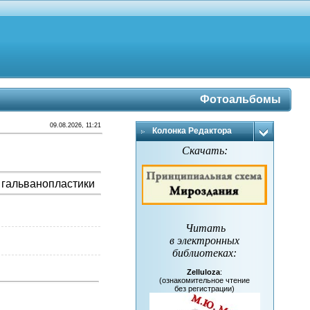
Фотоальбомы
09.08.2026, 11:21
Колонка Редактора
Скачать:
 гальванопластики
Читать
в электронных
библиотеках
:
Zelluloza
:
(ознакомительное чтение
без регистрации)