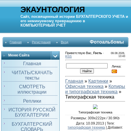
ЭКАУНТОЛОГИЯ
Сайт, посвященный истории
БУХГАЛТЕРСКОГО УЧЕТА
и
его неминуемому превращению в
КОМПЬЮТЕРНЫЙ
УЧЕТ
Фотоальбомы
Главная
Регистрация
Вход
Приветствую Вас
,
Гость
·
09.08.2026,
Меню Сайта
RSS
13:43
Главная
Личка:
ЧИТАТЬ/СКАЧАТЬ
тексты
Главная
»
Картинки
»
Офисная техника
»
Копиры
СМОТРЕТЬ
и типографская техника
»
иллюстрации
Типографская техника
Реплики
ИСТОРИЯ РУССКОЙ
Типографская техника
БУХГАЛТЕРИИ
Размеры: 309x222px / 30.9Kb
Дата
: 10.09.2013 |
Теги
:
БУХГАЛТЕРСКИЙ
типографская техника
|
Добавил
:
СЛОВАРЬ