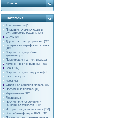
Войти
Категория
Арифмометры
[24]
Пишущие, суммирующие и
бухгалтерские машины
[356]
Счеты
[29]
Другие счетные устройства
[327]
Копиры и типографская техника
[419]
Устройства для работы с
деньгами
[78]
Перфорационная техника
[213]
Компьютеры и периферия
[548]
Весы
[144]
Устройства для копиручета
[41]
Картотеки
[555]
Часы
[69]
Старинная офисная мебель
[837]
Настольные пейзажи
[12]
Чернильницы
[277]
Ластики
[23]
Прочие приспособления и
канцпринадлежности
[1002]
История пишущих машинок
[136]
Волшебные фонари 1893 г.
[19]
Производство стальных перьев