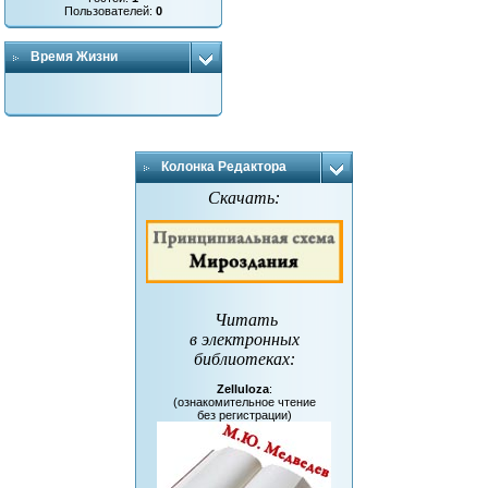
Пользователей:
0
Время Жизни
Колонка Редактора
Скачать:
Читать
в электронных
библиотеках
:
Zelluloza
:
(ознакомительное чтение
без регистрации)