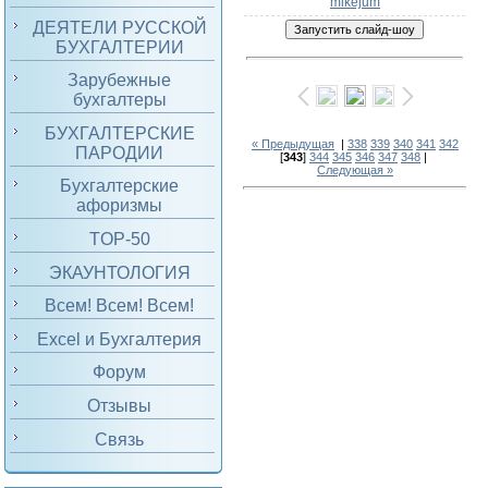
mikejum
ДЕЯТЕЛИ РУССКОЙ
БУХГАЛТЕРИИ
Зарубежные
бухгалтеры
БУХГАЛТЕРСКИЕ
« Предыдущая
|
338
339
340
341
342
ПАРОДИИ
[
343
]
344
345
346
347
348
|
Следующая »
Бухгалтерские
афоризмы
TOP-50
ЭКАУНТОЛОГИЯ
Всем! Всем! Всем!
Excel и Бухгалтерия
Форум
Отзывы
Связь