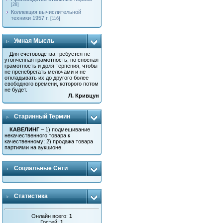
[28]
Коллекция вычислительной
техники 1957 г.
[116]
Умная Мысль
Для счетоводства требуется не
утонченная грамотность, но сносная
грамотность и доля терпения, чтобы
не пренебрегать мелочами и не
откладывать их до другого более
свободного времени, которого потом
не будет.
Л. Кривцун
Старинный Термин
КАВЕЛИНГ
– 1) подмешивание
некачественного товара к
качественному; 2) продажа товара
партиями на аукционе.
Социальные Сети
Статистика
Онлайн всего:
1
Гостей:
1