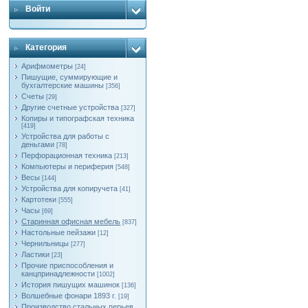
Войти
Категория
Арифмометры
[24]
Пишущие, суммирующие и
бухгалтерские машины
[356]
Счеты
[29]
Другие счетные устройства
[327]
Копиры и типографская техника
[419]
Устройства для работы с
деньгами
[78]
Перфорационная техника
[213]
Компьютеры и периферия
[548]
Весы
[144]
Устройства для копиручета
[41]
Картотеки
[555]
Часы
[69]
Старинная офисная мебель
[837]
Настольные пейзажи
[12]
Чернильницы
[277]
Ластики
[23]
Прочие приспособления и
канцпринадлежности
[1002]
История пишущих машинок
[136]
Волшебные фонари 1893 г.
[19]
Производство стальных перьев