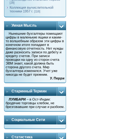
[28]
Коллекция вычислительной
техники 1957 г.
[116]
Умная Мысль
Нынешние бухгалтеры помещают
цифры в маленькие ящики и каким-
то волшебным образом эти цифры в
конечном итоге попадают в
финансовую отчетность. Нет нужды
даже разносить записи по дебету и
кредиту счетов. При записи
проводки на одну из сторон счета
ЭВМ знает, какой должна быть
сторона другого счета. Мир
бухгалтера изменился. Учет уже
никогда не будет прежним.
У. Перри
Старинный Термин
ЛУМБАРИ
– в Ост-Индии:
бродячие торговцы хлебом, не
брезговавшие при случае и разбоем.
Социальные Сети
Статистика