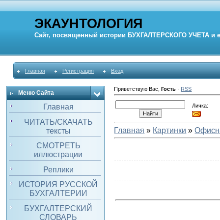
ЭКАУНТОЛОГИЯ
Сайт, посвященный истории
БУХГАЛТЕРСКОГО УЧЕТА
и 
Главная
Регистрация
Вход
Приветствую Вас
,
Гость
·
RSS
Меню Сайта
Личка:
Главная
ЧИТАТЬ/СКАЧАТЬ
Главная
»
Картинки
»
Офисн
тексты
СМОТРЕТЬ
иллюстрации
Реплики
ИСТОРИЯ РУССКОЙ
БУХГАЛТЕРИИ
БУХГАЛТЕРСКИЙ
СЛОВАРЬ