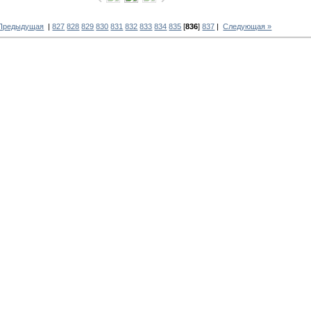
 Предыдущая
|
827
828
829
830
831
832
833
834
835
[
836
]
837
|
Следующая »