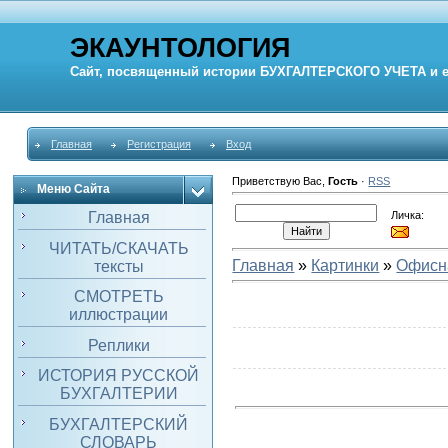
ЭКАУНТОЛОГИЯ
Сайт, посвященный истории
БУХГАЛТЕРСКОГО УЧЕТА
и 
Главная
Регистрация
Вход
Приветствую Вас
,
Гость
·
RSS
Меню Сайта
Личка:
Главная
ЧИТАТЬ/СКАЧАТЬ
Главная
»
Картинки
»
Офисн
тексты
СМОТРЕТЬ
иллюстрации
Реплики
ИСТОРИЯ РУССКОЙ
БУХГАЛТЕРИИ
БУХГАЛТЕРСКИЙ
СЛОВАРЬ