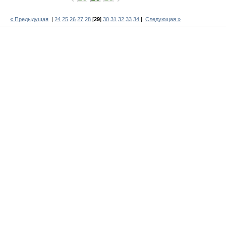
« Предыдущая
|
24
25
26
27
28
[
29
]
30
31
32
33
34
|
Следующая »