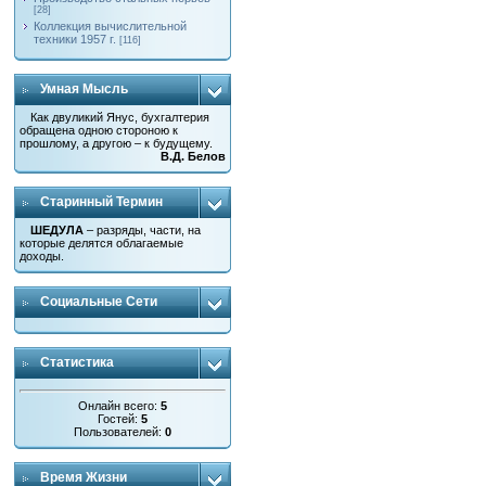
[28]
Коллекция вычислительной
техники 1957 г.
[116]
Умная Мысль
Как двуликий Янус, бухгалтерия
обращена одною стороною к
прошлому, а другою – к будущему.
В.Д. Белов
Старинный Термин
ШЕДУЛА
– разряды, части, на
которые делятся облагаемые
доходы.
Социальные Сети
Статистика
Онлайн всего:
5
Гостей:
5
Пользователей:
0
Время Жизни