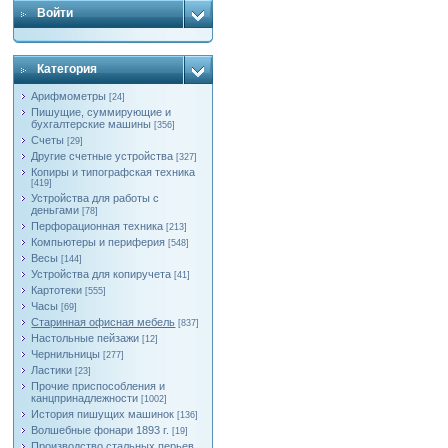
Войти
Категория
Арифмометры
[24]
Пишущие, суммирующие и
бухгалтерские машины
[356]
Счеты
[29]
Другие счетные устройства
[327]
Копиры и типографская техника
[419]
Устройства для работы с
деньгами
[78]
Перфорационная техника
[213]
Компьютеры и периферия
[548]
Весы
[144]
Устройства для копиручета
[41]
Картотеки
[555]
Часы
[69]
Старинная офисная мебель
[837]
Настольные пейзажи
[12]
Чернильницы
[277]
Ластики
[23]
Прочие приспособления и
канцпринадлежности
[1002]
История пишущих машинок
[136]
Волшебные фонари 1893 г.
[19]
Производство стальных перьев