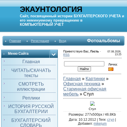
ЭКАУНТОЛОГИЯ
Сайт, посвященный истории
БУХГАЛТЕРСКОГО УЧЕТА
и
его неминуемому превращению в
КОМПЬЮТЕРНЫЙ
УЧЕТ
Фотоальбомы
Главная
Регистрация
Вход
Приветствую Вас
,
Гость
·
07.08.2026,
Меню Сайта
RSS
13:25
Главная
Личка:
ЧИТАТЬ/СКАЧАТЬ
тексты
Главная
»
Картинки
»
Офисная техника
»
СМОТРЕТЬ
Старинная офисная
иллюстрации
мебель
» Стул
Реплики
ИСТОРИЯ РУССКОЙ
Стул
БУХГАЛТЕРИИ
Размеры: 277x500px / 46.8Kb
Дата
: 10.12.2012 |
Теги
:
стул
|
БУХГАЛТЕРСКИЙ
Добавил
:
mikejum
СЛОВАРЬ