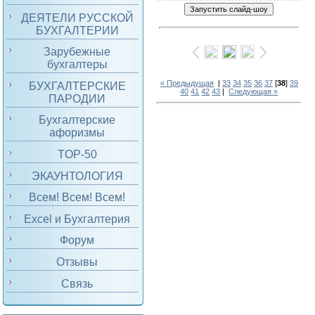
ДЕЯТЕЛИ РУССКОЙ
БУХГАЛТЕРИИ
Зарубежные
бухгалтеры
« Предыдущая
|
33
34
35
36
37
[
38
]
39
БУХГАЛТЕРСКИЕ
40
41
42
43
|
Следующая »
ПАРОДИИ
Бухгалтерские
афоризмы
TOP-50
ЭКАУНТОЛОГИЯ
Всем! Всем! Всем!
Excel и Бухгалтерия
Форум
Отзывы
Связь