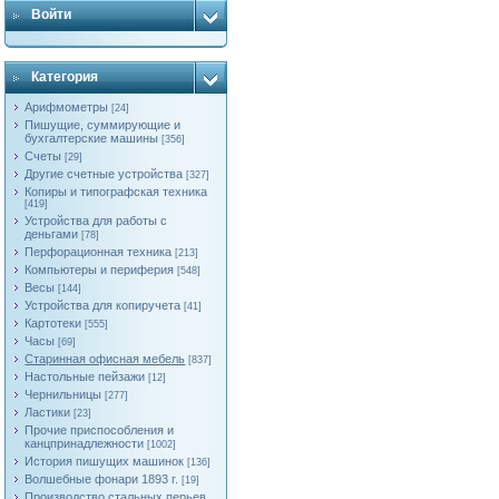
Войти
Категория
Арифмометры
[24]
Пишущие, суммирующие и
бухгалтерские машины
[356]
Счеты
[29]
Другие счетные устройства
[327]
Копиры и типографская техника
[419]
Устройства для работы с
деньгами
[78]
Перфорационная техника
[213]
Компьютеры и периферия
[548]
Весы
[144]
Устройства для копиручета
[41]
Картотеки
[555]
Часы
[69]
Старинная офисная мебель
[837]
Настольные пейзажи
[12]
Чернильницы
[277]
Ластики
[23]
Прочие приспособления и
канцпринадлежности
[1002]
История пишущих машинок
[136]
Волшебные фонари 1893 г.
[19]
Производство стальных перьев