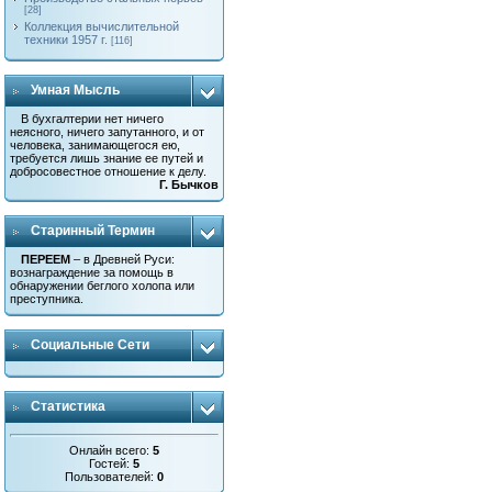
[28]
Коллекция вычислительной
техники 1957 г.
[116]
Умная Мысль
В бухгалтерии нет ничего
неясного, ничего запутанного, и от
человека, занимающегося ею,
требуется лишь знание ее путей и
добросовестное отношение к делу.
Г. Бычков
Старинный Термин
ПЕРЕЕМ
– в Древней Руси:
вознаграждение за помощь в
обнаружении беглого холопа или
преступника.
Социальные Сети
Статистика
Онлайн всего:
5
Гостей:
5
Пользователей:
0