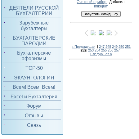
Счетный прибор
|
Добавил
:
mikejum
ДЕЯТЕЛИ РУССКОЙ
БУХГАЛТЕРИИ
Зарубежные
бухгалтеры
БУХГАЛТЕРСКИЕ
ПАРОДИИ
« Предыдущая
|
247
248
249
250
251
[
252
]
253
254
255
256
257
|
Бухгалтерские
Следующая »
афоризмы
TOP-50
ЭКАУНТОЛОГИЯ
Всем! Всем! Всем!
Excel и Бухгалтерия
Форум
Отзывы
Связь