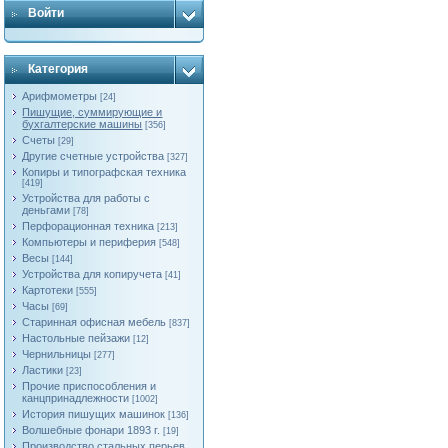
Войти
Категория
Арифмометры
[24]
Пишущие, суммирующие и
бухгалтерские машины
[356]
Счеты
[29]
Другие счетные устройства
[327]
Копиры и типографская техника
[419]
Устройства для работы с
деньгами
[78]
Перфорационная техника
[213]
Компьютеры и периферия
[548]
Весы
[144]
Устройства для копиручета
[41]
Картотеки
[555]
Часы
[69]
Старинная офисная мебель
[837]
Настольные пейзажи
[12]
Чернильницы
[277]
Ластики
[23]
Прочие приспособления и
канцпринадлежности
[1002]
История пишущих машинок
[136]
Волшебные фонари 1893 г.
[19]
Производство стальных перьев