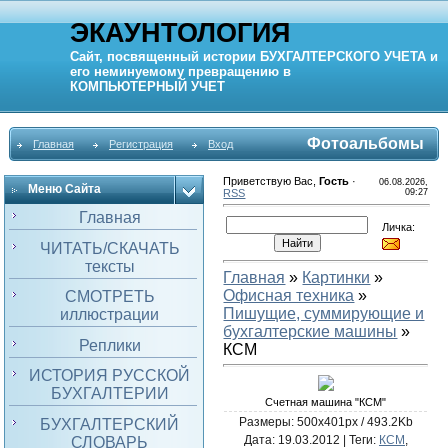
ЭКАУНТОЛОГИЯ
Сайт, посвященный истории
БУХГАЛТЕРСКОГО УЧЕТА
и
его неминуемому превращению в
КОМПЬЮТЕРНЫЙ
УЧЕТ
Фотоальбомы
Главная
Регистрация
Вход
Приветствую Вас
,
Гость
·
06.08.2026,
Меню Сайта
RSS
09:27
Главная
Личка:
ЧИТАТЬ/СКАЧАТЬ
тексты
Главная
»
Картинки
»
Офисная техника
»
СМОТРЕТЬ
Пишущие, суммирующие и
иллюстрации
бухгалтерские машины
»
Реплики
КСМ
ИСТОРИЯ РУССКОЙ
БУХГАЛТЕРИИ
Счетная машина "КСМ"
Размеры: 500x401px / 493.2Kb
БУХГАЛТЕРСКИЙ
Дата
: 19.03.2012 |
Теги
:
КСМ
,
СЛОВАРЬ