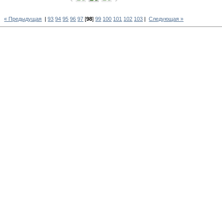
« Предыдущая
|
93
94
95
96
97
[
98
]
99
100
101
102
103
|
Следующая »