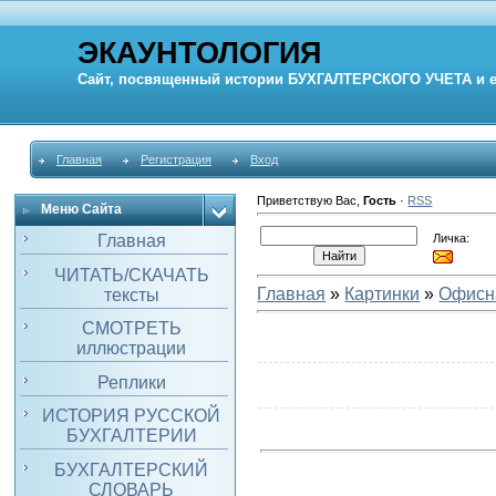
ЭКАУНТОЛОГИЯ
Сайт, посвященный истории
БУХГАЛТЕРСКОГО УЧЕТА
и 
Главная
Регистрация
Вход
Приветствую Вас
,
Гость
·
RSS
Меню Сайта
Личка:
Главная
ЧИТАТЬ/СКАЧАТЬ
Главная
»
Картинки
»
Офисн
тексты
СМОТРЕТЬ
иллюстрации
Реплики
ИСТОРИЯ РУССКОЙ
БУХГАЛТЕРИИ
БУХГАЛТЕРСКИЙ
СЛОВАРЬ