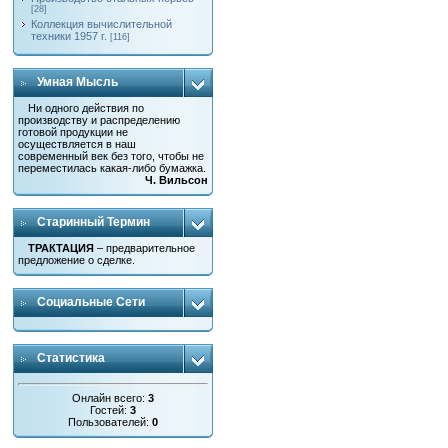
[28]
Коллекция вычислительной
техники 1957 г.
[116]
Умная Мысль
Ни одного действия по
производству и распределению
готовой продукции не
осуществляется в наш
современный век без того, чтобы не
переместилась какая-либо бумажка.
Ч. Вильсон
Старинный Термин
ТРАКТАЦИЯ
– предварительное
предложение о сделке.
Социальные Сети
Статистика
Онлайн всего:
3
Гостей:
3
Пользователей:
0