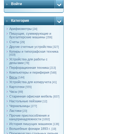
Войти
Категория
Арифмометры
[24]
Пишущие, суммирующие и
бухгалтерские машины
[356]
Счеты
[29]
Другие счетные устройства
[327]
Копиры и типографская техника
[419]
Устройства для работы с
деньгами
[78]
Перфорационная техника
[213]
Компьютеры и периферия
[548]
Весы
[144]
Устройства для копиручета
[41]
Картотеки
[555]
Часы
[69]
Старинная офисная мебель
[837]
Настольные пейзажи
[12]
Чернильницы
[277]
Ластики
[23]
Прочие приспособления и
канцпринадлежности
[1002]
История пишущих машинок
[136]
Волшебные фонари 1893 г.
[19]
Производство стальных перьев