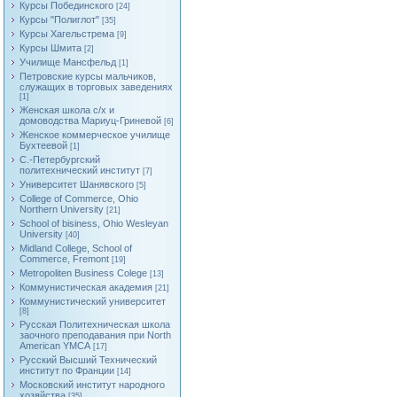
Курсы Побединского
[24]
Курсы "Полиглот"
[35]
Курсы Хагельстрема
[9]
Курсы Шмита
[2]
Училище Мансфельд
[1]
Петровские курсы мальчиков,
служащих в торговых заведениях
[1]
Женская школа с/х и
домоводства Мариуц-Гриневой
[6]
Женское коммерческое училище
Бухтеевой
[1]
С.-Петербургский
политехнический институт
[7]
Университет Шанявского
[5]
College of Commerce, Ohio
Northern University
[21]
School of bisiness, Ohio Wesleyan
University
[40]
Midland College, School of
Commerce, Fremont
[19]
Metropoliten Business Colege
[13]
Коммунистическая академия
[21]
Коммунистический университет
[8]
Русская Политехническая школа
заочного преподавания при North
American YMCA
[17]
Русский Высший Технический
институт по Франции
[14]
Московский институт народного
хозяйства
[35]