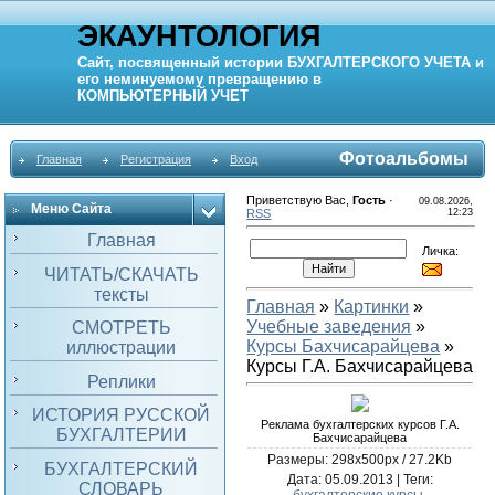
ЭКАУНТОЛОГИЯ
Сайт, посвященный истории
БУХГАЛТЕРСКОГО УЧЕТА
и
его неминуемому превращению в
КОМПЬЮТЕРНЫЙ
УЧЕТ
Фотоальбомы
Главная
Регистрация
Вход
Приветствую Вас
,
Гость
·
09.08.2026,
Меню Сайта
RSS
12:23
Главная
Личка:
ЧИТАТЬ/СКАЧАТЬ
тексты
Главная
»
Картинки
»
Учебные заведения
»
СМОТРЕТЬ
Курсы Бахчисарайцева
»
иллюстрации
Курсы Г.А. Бахчисарайцева
Реплики
ИСТОРИЯ РУССКОЙ
Реклама бухгалтерских курсов Г.А.
БУХГАЛТЕРИИ
Бахчисарайцева
Размеры: 298x500px / 27.2Kb
БУХГАЛТЕРСКИЙ
Дата
: 05.09.2013 |
Теги
:
СЛОВАРЬ