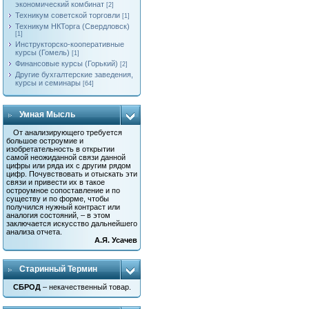
экономический комбинат
[2]
Техникум советской торговли
[1]
Техникум НКТорга (Свердловск)
[1]
Инструкторско-кооперативные
курсы (Гомель)
[1]
Финансовые курсы (Горький)
[2]
Другие бухгалтерские заведения,
курсы и семинары
[64]
Умная Мысль
От анализирующего требуется
большое остроумие и
изобретательность в открытии
самой неожиданной связи данной
цифры или ряда их с другим рядом
цифр. Почувствовать и отыскать эти
связи и привести их в такое
остроумное сопоставление и по
существу и по форме, чтобы
получился нужный контраст или
аналогия состояний, – в этом
заключается искусство дальнейшего
анализа отчета.
А.Я. Усачев
Старинный Термин
СБРОД
– некачественный товар.