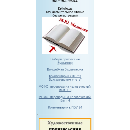
библиотеках
:
Zelluloza
:
(ознакомительное чтение
без регистрации)
Выбери профессию
Бухгалтер
Волшебная бухгалтерия
Комментарии к ФЗ "О
Бухгалтерском учете"
МСФО: переводы на человеческий.
Вып. 1-3
МСФО: переводы на человеческий.
Вып. 4
Комментарии к ПБУ 24