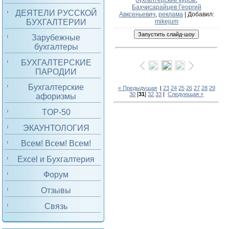
бухгалтерские курсы
,
Бахчисарайцев Георгий
ДЕЯТЕЛИ РУССКОЙ
Авксеньевич
,
реклама
|
Добавил
:
БУХГАЛТЕРИИ
mikejum
Зарубежные
бухгалтеры
БУХГАЛТЕРСКИЕ
ПАРОДИИ
Бухгалтерские
« Предыдущая
|
23
24
25
26
27
28
29
30
[
31
]
32
33
|
Следующая »
афоризмы
TOP-50
ЭКАУНТОЛОГИЯ
Всем! Всем! Всем!
Excel и Бухгалтерия
Форум
Отзывы
Связь