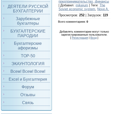
предпринимательство, финансы
|
Добавил
:
mikejum
|
Теги
:
The
ДЕЯТЕЛИ РУССКОЙ
Soviet economic system
,
Nove A.
БУХГАЛТЕРИИ
Просмотров
:
252
|
Загрузок
:
119
Зарубежные
Всего комментариев
:
0
бухгалтеры
БУХГАЛТЕРСКИЕ
Добавлять комментарии могут только
зарегистрированные пользователи.
ПАРОДИИ
[
Регистрация
|
Вход
]
Бухгалтерские
афоризмы
TOP-50
ЭКАУНТОЛОГИЯ
Всем! Всем! Всем!
Excel и Бухгалтерия
Форум
Отзывы
Связь