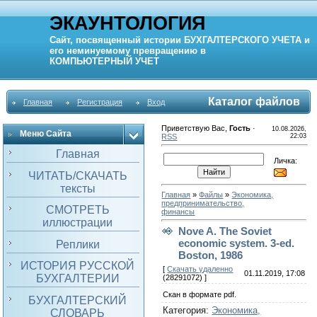
ЭКАУНТОЛОГИЯ
Сайт, посвященный истории
БУХГАЛТЕРСКОГО УЧЕТА
и
его неминуемому превращению в
КОМПЬЮТЕРНЫЙ
УЧЕТ
Каталог файлов
Главная
Регистрация
Вход
Приветствую Вас
,
Гость
·
10.08.2026,
Меню Сайта
RSS
22:03
Главная
Личка:
ЧИТАТЬ/СКАЧАТЬ
тексты
Главная
»
Файлы
»
Экономика,
предпринимательство,
СМОТРЕТЬ
финансы
иллюстрации
Nove A. The Soviet
economic system. 3-ed.
Реплики
Boston, 1986
ИСТОРИЯ РУССКОЙ
[
Скачать удаленно
01.11.2019, 17:08
БУХГАЛТЕРИИ
(28291072) ]
Скан в формате pdf.
БУХГАЛТЕРСКИЙ
Категория
:
Экономика,
СЛОВАРЬ