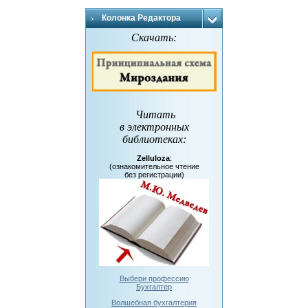
Колонка Редактора
Скачать:
Читать
в электронных
библиотеках
:
Zelluloza
:
(ознакомительное чтение
без регистрации)
Выбери профессию
Бухгалтер
Волшебная бухгалтерия