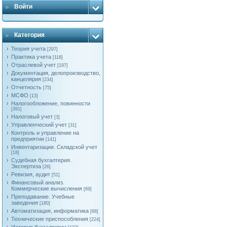
Войти
Категория
Теория учета
[297]
Практика учета
[118]
Отраслевой учет
[197]
Документация, делопроизводство,
канцелярия
[234]
Отчетность
[75]
МСФО
[13]
Налогообложение, повинности
[391]
Налоговый учет
[3]
Управленческий учет
[31]
Контроль и управление на
предприятии
[141]
Инвентаризации. Складской учет
[18]
Судебная бухгалтерия.
Экспертиза
[26]
Ревизия, аудит
[51]
Финансовый анализ.
Коммерческие вычисления
[69]
Преподавание. Учебные
заведения
[180]
Автоматизация, информатика
[68]
Технические приспособления
[224]