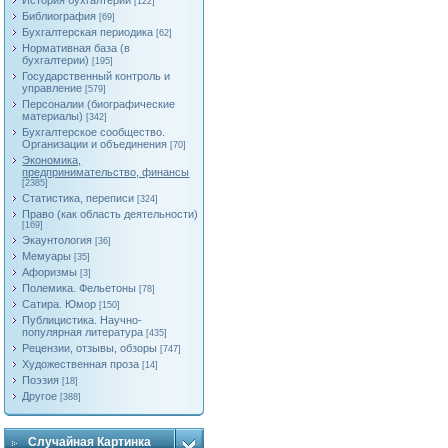
История бухгалтерии
[122]
Библиография
[69]
Бухгалтерская периодика
[62]
Нормативная база (в
бухгалтерии)
[195]
Государственный контроль и
управление
[579]
Персоналии (биографические
материалы)
[342]
Бухгалтерское сообщество.
Организации и объединения
[70]
Экономика,
предпринимательство, финансы
[2385]
Статистика, переписи
[324]
Право (как область деятельности)
[169]
Экаунтология
[36]
Мемуары
[35]
Афоризмы
[3]
Полемика. Фельетоны
[78]
Сатира. Юмор
[150]
Публицистика. Научно-
популярная литература
[435]
Рецензии, отзывы, обзоры
[747]
Художественная проза
[14]
Поэзия
[18]
Другое
[388]
Случайная Картинка