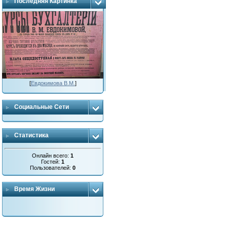
Последняя Картинка
[
Евдокимова В.М.
]
Социальные Сети
Статистика
Онлайн всего:
1
Гостей:
1
Пользователей:
0
Время Жизни