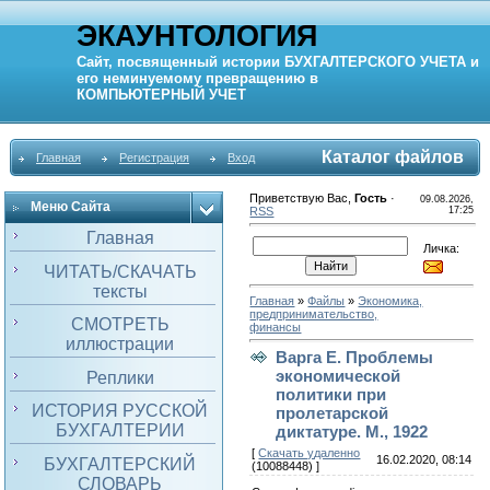
ЭКАУНТОЛОГИЯ
Сайт, посвященный истории
БУХГАЛТЕРСКОГО УЧЕТА
и
его неминуемому превращению в
КОМПЬЮТЕРНЫЙ
УЧЕТ
Каталог файлов
Главная
Регистрация
Вход
Приветствую Вас
,
Гость
·
09.08.2026,
Меню Сайта
RSS
17:25
Главная
Личка:
ЧИТАТЬ/СКАЧАТЬ
тексты
Главная
»
Файлы
»
Экономика,
предпринимательство,
СМОТРЕТЬ
финансы
иллюстрации
Варга Е. Проблемы
экономической
Реплики
политики при
ИСТОРИЯ РУССКОЙ
пролетарской
БУХГАЛТЕРИИ
диктатуре. М., 1922
[
Скачать удаленно
16.02.2020, 08:14
БУХГАЛТЕРСКИЙ
(10088448) ]
СЛОВАРЬ