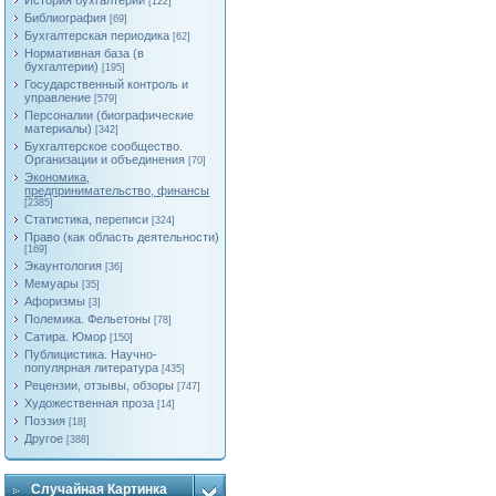
История бухгалтерии
[122]
Библиография
[69]
Бухгалтерская периодика
[62]
Нормативная база (в
бухгалтерии)
[195]
Государственный контроль и
управление
[579]
Персоналии (биографические
материалы)
[342]
Бухгалтерское сообщество.
Организации и объединения
[70]
Экономика,
предпринимательство, финансы
[2385]
Статистика, переписи
[324]
Право (как область деятельности)
[169]
Экаунтология
[36]
Мемуары
[35]
Афоризмы
[3]
Полемика. Фельетоны
[78]
Сатира. Юмор
[150]
Публицистика. Научно-
популярная литература
[435]
Рецензии, отзывы, обзоры
[747]
Художественная проза
[14]
Поэзия
[18]
Другое
[388]
Случайная Картинка