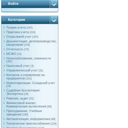
Войти
Категория
Теория учета
[297]
Практика учета
[118]
Отраслевой учет
[197]
Документация, делопроизводство,
канцелярия
[234]
Отчетность
[75]
МСФО
[13]
Налогообложение, повинности
[391]
Налоговый учет
[3]
Управленческий учет
[31]
Контроль и управление на
предприятии
[141]
Инвентаризации. Складской учет
[18]
Судебная бухгалтерия.
Экспертиза
[26]
Ревизия, аудит
[51]
Финансовый анализ.
Коммерческие вычисления
[69]
Преподавание. Учебные
заведения
[180]
Автоматизация, информатика
[68]
Технические приспособления
[224]