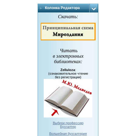
Колонка Редактора
Скачать:
Читать
в электронных
библиотеках
:
Zelluloza
:
(ознакомительное чтение
без регистрации)
Выбери профессию
Бухгалтер
Волшебная бухгалтерия