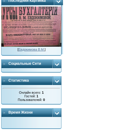
Последняя Картинка
[
Евдокимова В.М.
]
Социальные Сети
Статистика
Онлайн всего:
1
Гостей:
1
Пользователей:
0
Время Жизни