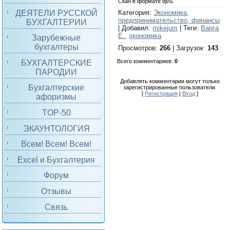
Скан в формате djvu.
ДЕЯТЕЛИ РУССКОЙ
Категория
:
Экономика,
предпринимательство, финансы
БУХГАЛТЕРИИ
|
Добавил
:
mikejum
|
Теги
:
Варга
Е.
,
экономика
Зарубежные
бухгалтеры
Просмотров
:
266
|
Загрузок
:
143
Всего комментариев
:
0
БУХГАЛТЕРСКИЕ
ПАРОДИИ
Добавлять комментарии могут только
Бухгалтерские
зарегистрированные пользователи.
[
Регистрация
|
Вход
]
афоризмы
TOP-50
ЭКАУНТОЛОГИЯ
Всем! Всем! Всем!
Excel и Бухгалтерия
Форум
Отзывы
Связь